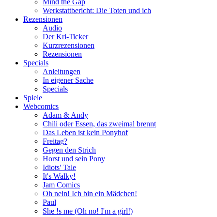
Mind the Gap
Werkstattbericht: Die Toten und ich
Rezensionen
Audio
Der Kri-Ticker
Kurzrezensionen
Rezensionen
Specials
Anleitungen
In eigener Sache
Specials
Spiele
Webcomics
Adam & Andy
Chili oder Essen, das zweimal brennt
Das Leben ist kein Ponyhof
Freitag?
Gegen den Strich
Horst und sein Pony
Idiots' Tale
It's Walky!
Jam Comics
Oh nein! Ich bin ein Mädchen!
Paul
She !s me (Oh no! I'm a girl!)