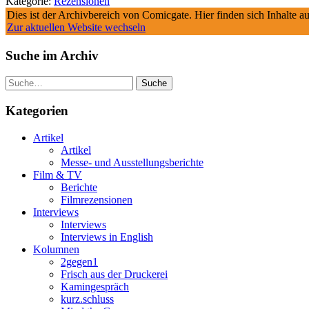
Kategorie:
Rezensionen
Dies ist der Archivbereich von Comicgate. Hier finden sich Inhalte 
Zur aktuellen Website wechseln
Suche im Archiv
Suche
Kategorien
Artikel
Artikel
Messe- und Ausstellungsberichte
Film & TV
Berichte
Filmrezensionen
Interviews
Interviews
Interviews in English
Kolumnen
2gegen1
Frisch aus der Druckerei
Kamingespräch
kurz.schluss