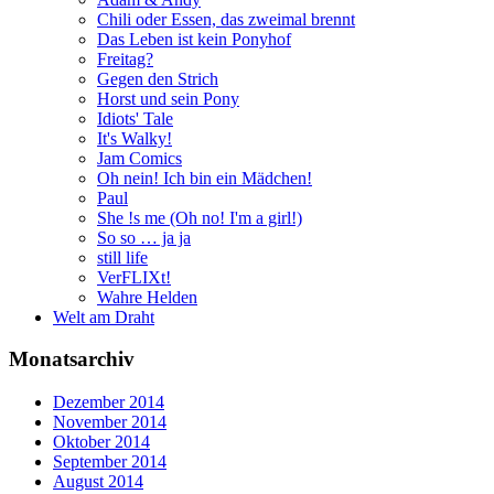
Chili oder Essen, das zweimal brennt
Das Leben ist kein Ponyhof
Freitag?
Gegen den Strich
Horst und sein Pony
Idiots' Tale
It's Walky!
Jam Comics
Oh nein! Ich bin ein Mädchen!
Paul
She !s me (Oh no! I'm a girl!)
So so … ja ja
still life
VerFLIXt!
Wahre Helden
Welt am Draht
Monatsarchiv
Dezember 2014
November 2014
Oktober 2014
September 2014
August 2014