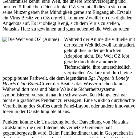
Geheimnisse kennt, eine Welt, die unsere Stromversorgung und
unseren öffentlichen Dienst lenkt. OZ vereint all dies in sich und
seine Nutzer geben ihre Mündigkeit gerne am Eingang ab. Erst als
ein Virus Besitz von OZ ergreift, kommen Zweifel ob des digitalen
Angebots auf. Es ist obliegt Kenji, sich dem Virus zu stellen,
Natuskis Herz zu gewinnen und ganz nebenbei die Welt zu retten.
Während der Anime die virtuelle mit
der realen Welt liebevoll kontrastiert,
gelingt dies in der gedruckten
Adaption nicht. Die Welt OZ lebt
gerade durch ihre animierte
Tiefenschärfe, ihre unterschiedlich
verpixelten Avatare und durch eine
poppig-bunte Farbwelt, die dem legendären
Sgt. Pepper’s Lonely
Hearts Club Band
-Cover der Beatles das Wasser reichen kann.
Während dort rosa und blaue Wale die Sicherheitssysteme
symbolisieren, versucht man im schwarz-weißen Manga erst gar
nicht ein grafisches Pendant zu erzeugen. Eine wirklich durchdachte
Verarbeitung des Stoffes durch Panel-Layout oder andere innovative
Ideen in der Darstellung bleibt aus.
Punkten könnte die Umsetzung bei der Darstellung von Natsukis
Großfamile, die dem Internet als vernetzte Gemeinschaft
gegenübergestellt wird. Beim Familiendinner und in Gesprächen in