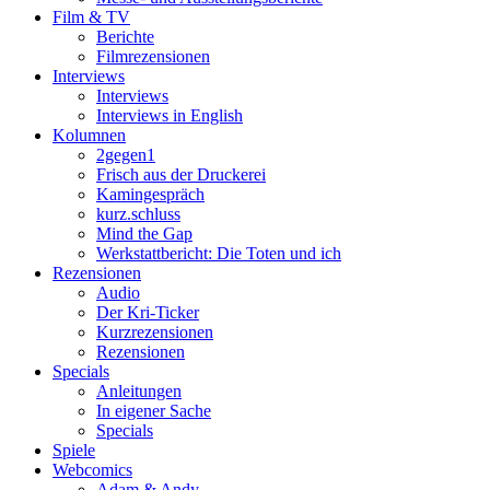
Film & TV
Berichte
Filmrezensionen
Interviews
Interviews
Interviews in English
Kolumnen
2gegen1
Frisch aus der Druckerei
Kamingespräch
kurz.schluss
Mind the Gap
Werkstattbericht: Die Toten und ich
Rezensionen
Audio
Der Kri-Ticker
Kurzrezensionen
Rezensionen
Specials
Anleitungen
In eigener Sache
Specials
Spiele
Webcomics
Adam & Andy