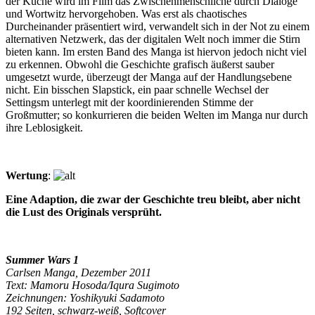
der Küche wird im Film das Zwischenmenschliche durch Dialoge
und Wortwitz hervorgehoben. Was erst als chaotisches
Durcheinander präsentiert wird, verwandelt sich in der Not zu einem
alternativen Netzwerk, das der digitalen Welt noch immer die Stirn
bieten kann. Im ersten Band des Manga ist hiervon jedoch nicht viel
zu erkennen. Obwohl die Geschichte grafisch äußerst sauber
umgesetzt wurde, überzeugt der Manga auf der Handlungsebene
nicht. Ein bisschen Slapstick, ein paar schnelle Wechsel der
Settingsm unterlegt mit der koordinierenden Stimme der
Großmutter; so konkurrieren die beiden Welten im Manga nur durch
ihre Leblosigkeit.
Wertung
:
Eine Adaption, die zwar der Geschichte treu bleibt, aber nicht
die Lust des Originals versprüht.
Summer Wars 1
Carlsen Manga, Dezember 2011
Text: Mamoru Hosoda/Iqura Sugimoto
Zeichnungen: Yoshikyuki Sadamoto
192 Seiten, schwarz-weiß, Softcover