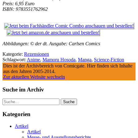
Preis: 6,95 Euro
ISBN: 9783551762962
Abbildungen: © der dt. Ausgabe: Carlsen Comics
Kategorie:
Rezensionen
Schlagwort:
Anime
,
Mamoru Hosoda
,
Manga
,
Science-Fiction
Dies ist der Archivbereich von Comicgate. Hier finden sich Inhalte
aus den Jahren 2005-2014.
Zur aktuellen Website wechseln
Suche im Archiv
Suche
Kategorien
Artikel
Artikel
Messe- und Ausstellungsberichte