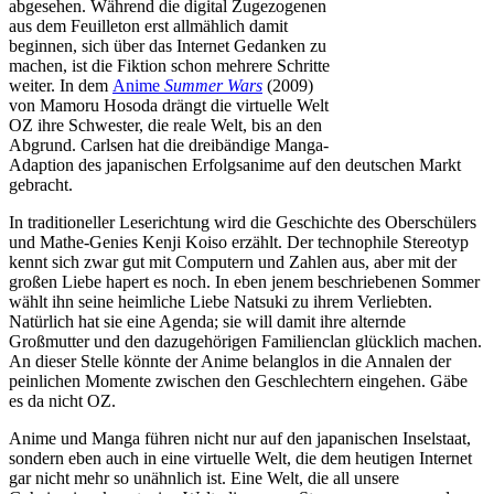
abgesehen. Während die digital Zugezogenen
aus dem Feuilleton erst allmählich damit
beginnen, sich über das Internet Gedanken zu
machen, ist die Fiktion schon mehrere Schritte
weiter. In dem
Anime
Summer Wars
(2009)
von Mamoru Hosoda drängt die virtuelle Welt
OZ ihre Schwester, die reale Welt, bis an den
Abgrund. Carlsen hat die dreibändige Manga-
Adaption des japanischen Erfolgsanime auf den deutschen Markt
gebracht.
In traditioneller Leserichtung wird die Geschichte des Oberschülers
und Mathe-Genies Kenji Koiso erzählt. Der technophile Stereotyp
kennt sich zwar gut mit Computern und Zahlen aus, aber mit der
großen Liebe hapert es noch. In eben jenem beschriebenen Sommer
wählt ihn seine heimliche Liebe Natsuki zu ihrem Verliebten.
Natürlich hat sie eine Agenda; sie will damit ihre alternde
Großmutter und den dazugehörigen Familienclan glücklich machen.
An dieser Stelle könnte der Anime belanglos in die Annalen der
peinlichen Momente zwischen den Geschlechtern eingehen. Gäbe
es da nicht OZ.
Anime und Manga führen nicht nur auf den japanischen Inselstaat,
sondern eben auch in eine virtuelle Welt, die dem heutigen Internet
gar nicht mehr so unähnlich ist. Eine Welt, die all unsere