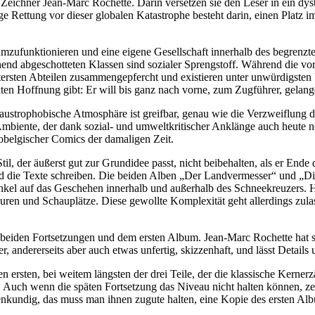
eichner Jean-Marc Rochette. Darin versetzen sie den Leser in ein dys
zige Rettung vor dieser globalen Katastrophe besteht darin, einen Plat
ufunktionieren und eine eigene Gesellschaft innerhalb des begrenzten
hend abgeschotteten Klassen sind sozialer Sprengstoff. Während die
tersten Abteilen zusammengepfercht und existieren unter unwürdigsten 
kten Hoffnung gibt: Er will bis ganz nach vorne, zum Zugführer, gelang
klaustrophobische Atmosphäre ist greifbar, genau wie die Verzweiflung d
-Ambiente, der dank sozial- und umweltkritischer Anklänge auch heute
obelgischer Comics der damaligen Zeit.
Stil, der äußerst gut zur Grundidee passt, nicht beibehalten, als er En
nd die Texte schreiben. Die beiden Alben „Der Landvermesser“ und „D
inkel auf das Geschehen innerhalb und außerhalb des Schneekreuzers. H
guren und Schauplätze. Diese gewollte Komplexität geht allerdings zu
 beiden Fortsetzungen und dem ersten Album. Jean-Marc Rochette hat se
r, andererseits aber auch etwas unfertig, skizzenhaft, und lässt Detail
 ersten, bei weitem längsten der drei Teile, der die klassische Kernerz
Auch wenn die späten Fortsetzung das Niveau nicht halten können, zeug
nkundig, das muss man ihnen zugute halten, eine Kopie des ersten Al