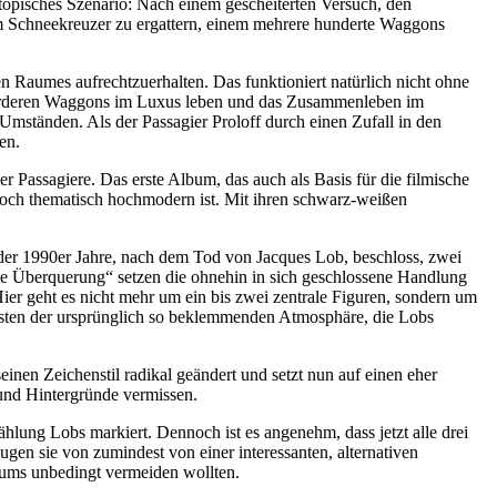
topisches Szenario: Nach einem gescheiterten Versuch, den
z im Schneekreuzer zu ergattern, einem mehrere hunderte Waggons
 Raumes aufrechtzuerhalten. Das funktioniert natürlich nicht ohne
 vorderen Waggons im Luxus leben und das Zusammenleben im
Umständen. Als der Passagier Proloff durch einen Zufall in den
en.
er Passagiere. Das erste Album, das auch als Basis für die filmische
 noch thematisch hochmodern ist. Mit ihren schwarz-weißen
de der 1990er Jahre, nach dem Tod von Jacques Lob, beschloss, zwei
ie Überquerung“ setzen die ohnehin in sich geschlossene Handlung
ier geht es nicht mehr um ein bis zwei zentrale Figuren, sondern um
lasten der ursprünglich so beklemmenden Atmosphäre, die Lobs
inen Zeichenstil radikal geändert und setzt nun auf einen eher
s und Hintergründe vermissen.
ählung Lobs markiert. Dennoch ist es angenehm, dass jetzt alle drei
en sie von zumindest von einer interessanten, alternativen
bums unbedingt vermeiden wollten.