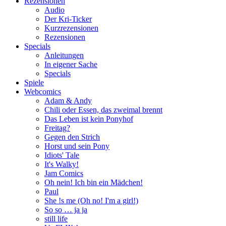
Rezensionen
Audio
Der Kri-Ticker
Kurzrezensionen
Rezensionen
Specials
Anleitungen
In eigener Sache
Specials
Spiele
Webcomics
Adam & Andy
Chili oder Essen, das zweimal brennt
Das Leben ist kein Ponyhof
Freitag?
Gegen den Strich
Horst und sein Pony
Idiots' Tale
It's Walky!
Jam Comics
Oh nein! Ich bin ein Mädchen!
Paul
She !s me (Oh no! I'm a girl!)
So so … ja ja
still life