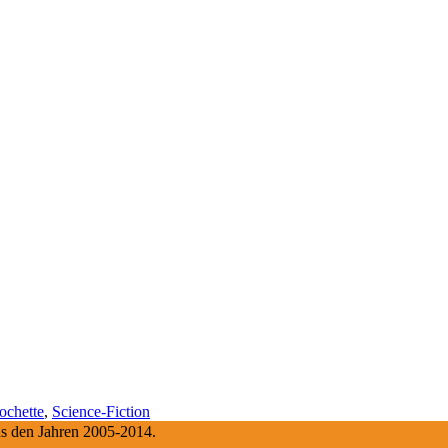
ochette
,
Science-Fiction
aus den Jahren 2005-2014.