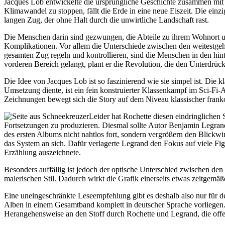
Jacques Lob entwickelte die ursprüngliche Geschichte zusammen mit Z
Klimawandel zu stoppen, fällt die Erde in eine neue Eiszeit. Die ein
langen Zug, der ohne Halt durch die unwirtliche Landschaft rast.
Die Menschen darin sind gezwungen, die Abteile zu ihrem Wohnort umz
Komplikationen. Vor allem die Unterschiede zwischen den weitestge
gesamten Zug regeln und kontrollieren, sind die Menschen in den hin
vorderen Bereich gelangt, plant er die Revolution, die den Unterdrüc
Die Idee von Jacques Lob ist so faszinierend wie sie simpel ist. Die 
Umsetzung diente, ist ein fein konstruierter Klassenkampf im Sci-Fi
Zeichnungen bewegt sich die Story auf dem Niveau klassischer frank
Leider hat Rochette diesen eindringlichen 
Fortsetzungen zu produzieren. Diesmal sollte Autor Benjamin Legra
des ersten Albums nicht nahtlos fort, sondern vergrößern den Blickw
das System an sich. Dafür verlagerte Legrand den Fokus auf viele Fi
Erzählung auszeichnete.
Besonders auffällig ist jedoch der optische Unterschied zwischen den
malerischen Stil. Dadurch wirkt die Grafik einerseits etwas zeitgemäße
Eine uneingeschränkte Leseempfehlung gibt es deshalb also nur für den
Alben in einem Gesamtband komplett in deutscher Sprache vorliegen. 
Herangehensweise an den Stoff durch Rochette und Legrand, die offe