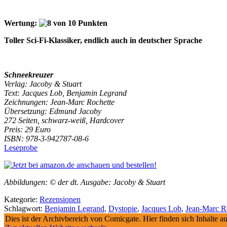
Wertung:
Toller Sci-Fi-Klassiker, endlich auch in deutscher Sprache
Schneekreuzer
Verlag: Jacoby & Stuart
Text: Jacques Lob, Benjamin Legrand
Zeichnungen: Jean-Marc Rochette
Übersetzung: Edmund Jacoby
272 Seiten, schwarz-weiß, Hardcover
Preis: 29 Euro
ISBN: 978-3-942787-08-6
Leseprobe
Abbildungen: © der dt. Ausgabe: Jacoby & Stuart
Kategorie:
Rezensionen
Schlagwort:
Benjamin Legrand
,
Dystopie
,
Jacques Lob
,
Jean-Marc R
Dies ist der Archivbereich von Comicgate. Hier finden sich Inhalte 