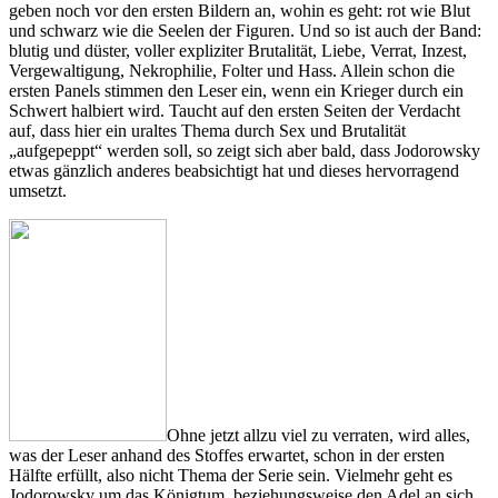
geben noch vor den ersten Bildern an, wohin es geht: rot wie Blut
und schwarz wie die Seelen der Figuren. Und so ist auch der Band:
blutig und düster, voller expliziter Brutalität, Liebe, Verrat, Inzest,
Vergewaltigung, Nekrophilie, Folter und Hass. Allein schon die
ersten Panels stimmen den Leser ein, wenn ein Krieger durch ein
Schwert halbiert wird. Taucht auf den ersten Seiten der Verdacht
auf, dass hier ein uraltes Thema durch Sex und Brutalität
„aufgepeppt“ werden soll, so zeigt sich aber bald, dass Jodorowsky
etwas gänzlich anderes beabsichtigt hat und dieses hervorragend
umsetzt.
Ohne jetzt allzu viel zu verraten, wird alles,
was der Leser anhand des Stoffes erwartet, schon in der ersten
Hälfte erfüllt, also nicht Thema der Serie sein. Vielmehr geht es
Jodorowsky um das Königtum, beziehungsweise den Adel an sich.