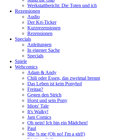
Werkstattbericht: Die Toten und ich
Rezensionen
Audio
Der Kri-Ticker
Kurzrezensionen
Rezensionen
Specials
Anleitungen
In eigener Sache
Specials
Spiele
Webcomics
Adam & Andy
Chili oder Essen, das zweimal brennt
Das Leben ist kein Ponyhof
Freitag?
Gegen den Strich
Horst und sein Pony
Idiots' Tale
It's Walky!
Jam Comics
Oh nein! Ich bin ein Mädchen!
Paul
She !s me (Oh no! I'm a girl!)