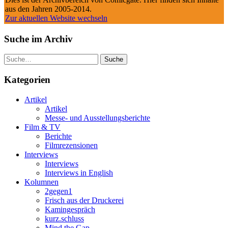
aus den Jahren 2005-2014.
Zur aktuellen Website wechseln
Suche im Archiv
Suche
Kategorien
Artikel
Artikel
Messe- und Ausstellungsberichte
Film & TV
Berichte
Filmrezensionen
Interviews
Interviews
Interviews in English
Kolumnen
2gegen1
Frisch aus der Druckerei
Kamingespräch
kurz.schluss
Mind the Gap