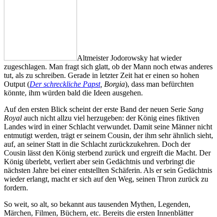
Altmeister Jodorowsky hat wieder
zugeschlagen. Man fragt sich glatt, ob der Mann noch etwas anderes
tut, als zu schreiben. Gerade in letzter Zeit hat er einen so hohen
Output (
Der schreckliche Papst
, Borgia
), dass man befürchten
könnte, ihm würden bald die Ideen ausgehen.
Auf den ersten Blick scheint der erste Band der neuen Serie
Sang
Royal
auch nicht allzu viel herzugeben: der König eines fiktiven
Landes wird in einer Schlacht verwundet. Damit seine Männer nicht
entmutigt werden, trägt er seinem Cousin, der ihm sehr ähnlich sieht,
auf, an seiner Statt in die Schlacht zurückzukehren. Doch der
Cousin lässt den König sterbend zurück und ergreift die Macht. Der
König überlebt, verliert aber sein Gedächtnis und verbringt die
nächsten Jahre bei einer entstellten Schäferin. Als er sein Gedächtnis
wieder erlangt, macht er sich auf den Weg, seinen Thron zurück zu
fordern.
So weit, so alt, so bekannt aus tausenden Mythen, Legenden,
Märchen, Filmen, Büchern, etc. Bereits die ersten Innenblätter