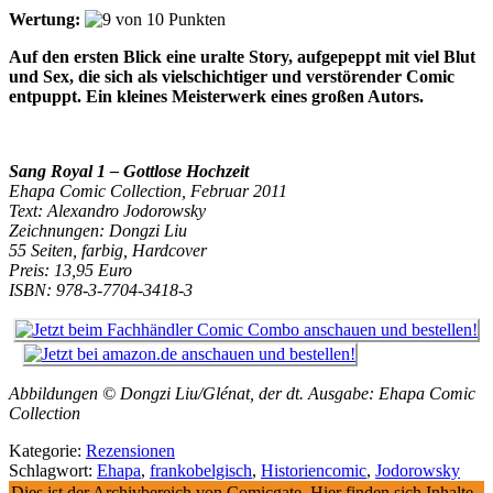
Wertung:
Auf den ersten Blick eine uralte Story, aufgepeppt mit viel Blut
und Sex, die sich als vielschichtiger und verstörender Comic
entpuppt. Ein kleines Meisterwerk eines großen Autors.
Sang Royal 1 – Gottlose Hochzeit
Ehapa Comic Collection, Februar 2011
Text: Alexandro Jodorowsky
Zeichnungen: Dongzi Liu
55 Seiten, farbig, Hardcover
Preis: 13,95 Euro
ISBN: 978-3-7704-3418-3
Abbildungen © Dongzi Liu/Glénat, der dt. Ausgabe: Ehapa Comic
Collection
Kategorie:
Rezensionen
Schlagwort:
Ehapa
,
frankobelgisch
,
Historiencomic
,
Jodorowsky
Dies ist der Archivbereich von Comicgate. Hier finden sich Inhalte