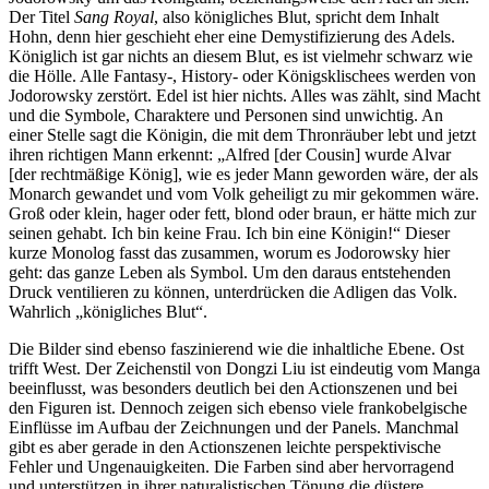
Der Titel
Sang Royal
, also königliches Blut, spricht dem Inhalt
Hohn, denn hier geschieht eher eine Demystifizierung des Adels.
Königlich ist gar nichts an diesem Blut, es ist vielmehr schwarz wie
die Hölle. Alle Fantasy-, History- oder Königsklischees werden von
Jodorowsky zerstört. Edel ist hier nichts. Alles was zählt, sind Macht
und die Symbole, Charaktere und Personen sind unwichtig. An
einer Stelle sagt die Königin, die mit dem Thronräuber lebt und jetzt
ihren richtigen Mann erkennt: „Alfred [der Cousin] wurde Alvar
[der rechtmäßige König], wie es jeder Mann geworden wäre, der als
Monarch gewandet und vom Volk geheiligt zu mir gekommen wäre.
Groß oder klein, hager oder fett, blond oder braun, er hätte mich zur
seinen gehabt. Ich bin keine Frau. Ich bin eine Königin!“ Dieser
kurze Monolog fasst das zusammen, worum es Jodorowsky hier
geht: das ganze Leben als Symbol. Um den daraus entstehenden
Druck ventilieren zu können, unterdrücken die Adligen das Volk.
Wahrlich „königliches Blut“.
Die Bilder sind ebenso faszinierend wie die inhaltliche Ebene. Ost
trifft West. Der Zeichenstil von Dongzi Liu ist eindeutig vom Manga
beeinflusst, was besonders deutlich bei den Actionszenen und bei
den Figuren ist. Dennoch zeigen sich ebenso viele frankobelgische
Einflüsse im Aufbau der Zeichnungen und der Panels. Manchmal
gibt es aber gerade in den Actionszenen leichte perspektivische
Fehler und Ungenauigkeiten. Die Farben sind aber hervorragend
und unterstützen in ihrer naturalistischen Tönung die düstere