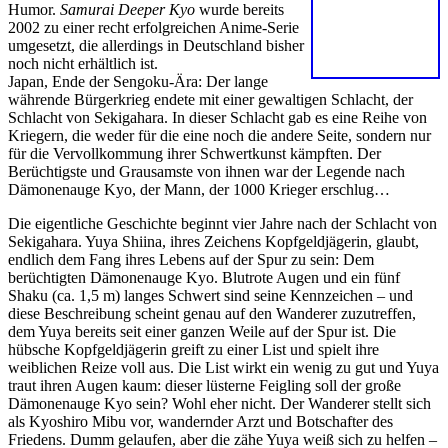
Humor.
Samurai Deeper Kyo
wurde bereits
2002 zu einer recht erfolgreichen Anime-Serie
umgesetzt, die allerdings in Deutschland bisher
noch nicht erhältlich ist.
Japan, Ende der Sengoku-Ära: Der lange
währende Bürgerkrieg endete mit einer gewaltigen Schlacht, der
Schlacht von Sekigahara. In dieser Schlacht gab es eine Reihe von
Kriegern, die weder für die eine noch die andere Seite, sondern nur
für die Vervollkommung ihrer Schwertkunst kämpften. Der
Berüchtigste und Grausamste von ihnen war der Legende nach
Dämonenauge Kyo, der Mann, der 1000 Krieger erschlug…
Die eigentliche Geschichte beginnt vier Jahre nach der Schlacht von
Sekigahara. Yuya Shiina, ihres Zeichens Kopfgeldjägerin, glaubt,
endlich dem Fang ihres Lebens auf der Spur zu sein: Dem
berüchtigten Dämonenauge Kyo. Blutrote Augen und ein fünf
Shaku (ca. 1,5 m) langes Schwert sind seine Kennzeichen – und
diese Beschreibung scheint genau auf den Wanderer zuzutreffen,
dem Yuya bereits seit einer ganzen Weile auf der Spur ist. Die
hübsche Kopfgeldjägerin greift zu einer List und spielt ihre
weiblichen Reize voll aus. Die List wirkt ein wenig zu gut und Yuya
traut ihren Augen kaum: dieser lüsterne Feigling soll der große
Dämonenauge Kyo sein? Wohl eher nicht. Der Wanderer stellt sich
als Kyoshiro Mibu vor, wandernder Arzt und Botschafter des
Friedens. Dumm gelaufen, aber die zähe Yuya weiß sich zu helfen –