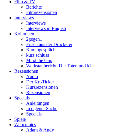
Film & TV
Berichte
Filmrezensionen
Interviews
Interviews
Interviews in English
Kolumnen
2gegen1
Frisch aus der Druckerei
Kamingespräch
kurz.schluss
Mind the Gap
Werkstattbericht: Die Toten und ich
Rezensionen
Audio
Der Kri-Ticker
Kurzrezensionen
Rezensionen
Specials
Anleitungen
In eigener Sache
Specials
Spiele
Webcomics
Adam & Andy