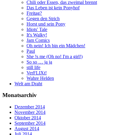
Chili oder Essen, das zweimal brennt
Das Leben ist kein Ponyhof
Freitag?
Gegen den Strich
Horst und sein Pony
Idiots' Tale
It's Walky!
Jam Comics
Oh nein! Ich bin ein Mädchen!
Paul
She !s me (Oh no! I'm a girl!)
So so … ja ja
still life
VerFLIXt!
Wahre Helden
Welt am Draht
Monatsarchiv
Dezember 2014
November 2014
Oktober 2014
September 2014
August 2014
Juli 2014