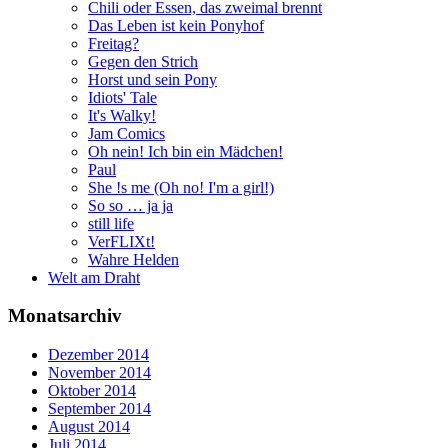
Chili oder Essen, das zweimal brennt
Das Leben ist kein Ponyhof
Freitag?
Gegen den Strich
Horst und sein Pony
Idiots' Tale
It's Walky!
Jam Comics
Oh nein! Ich bin ein Mädchen!
Paul
She !s me (Oh no! I'm a girl!)
So so … ja ja
still life
VerFLIXt!
Wahre Helden
Welt am Draht
Monatsarchiv
Dezember 2014
November 2014
Oktober 2014
September 2014
August 2014
Juli 2014