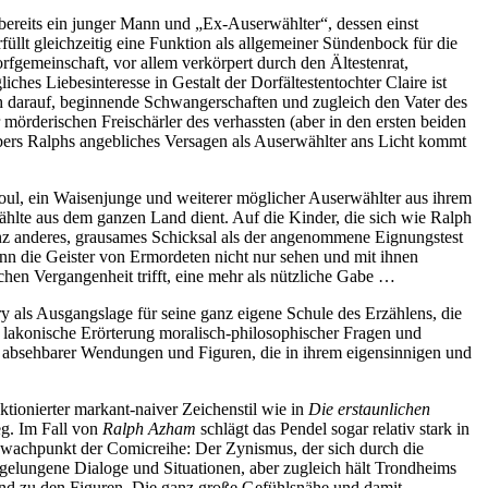
bereits ein junger Mann und „Ex-Auserwählter“, dessen einst
üllt gleichzeitig eine Funktion als allgemeiner Sündenbock für die
fgemeinschaft, vor allem verkörpert durch den Ältestenrat,
ches Liebesinteresse in Gestalt der Dorfältestentochter Claire ist
ch darauf, beginnende Schwangerschaften und zugleich den Vater des
mörderischen Freischärler des verhassten (aber in den ersten beiden
übers Ralphs angebliches Versagen als Auserwählter ans Licht kommt
aoul, ein Waisenjunge und weiterer möglicher Auserwählter aus ihrem
ählte aus dem ganzen Land dient. Auf die Kinder, die sich wie Ralph
ganz anderes, grausames Schicksal als der angenommene Eignungstest
nn die Geister von Ermordeten nicht nur sehen und mit ihnen
chen Vergangenheit trifft, eine mehr als nützliche Gabe …
y als Ausgangslage für seine ganz eigene Schule des Erzählens, die
ch lakonische Erörterung moralisch-philosophischer Fragen und
t absehbarer Wendungen und Figuren, die in ihrem eigensinnigen und
ktionierter markant-naiver Zeichenstil wie in
Die erstaunlichen
eg. Im Fall von
Ralph Azham
schlägt das Pendel sogar relativ stark in
Schwachpunkt der Comicreihe: Der Zynismus, der sich durch die
t gelungene Dialoge und Situationen, aber zugleich hält Trondheims
tand zu den Figuren. Die ganz große Gefühlsnähe und damit