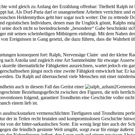
e wird gleich zu Anfang der Erzählung offenbar: Titelheld Ralph ist 
t hat. Als Dorf-Paria darf er unangenehme Arbeiten verrichten und erf
ischen Heldenmythos geht hier sogar noch weiter: Die zu rettende Dor
 und egoistischen Individuen, denen man ihr Unglück gönnt, Ralphs mögli
nd seine doch nicht so beeindruckende „besondere“ Gabe beschränkt si
er mit seinen scheinheiligen Mitbürgern einbringt. Mit dem Nahen der 
von Ereignissen in Gang gesetzt, die dazu führen, dass die Wahrheit 
wartungen konsequent fort: Ralph, Nervensäge Claire und der kleine R
Weg nach Astolia und zugleich eine Art Sammelstätte für etwaige Auserw
s skurrile übernatürliche Fähigkeiten auszeichnen, wartet jedoch ein 
rschaftssehen jüngst noch eine zweite Fähigkeit entwickelt hat: Er ka
u werden. Da Ralph auf überraschend viele Menschen mit einer mörderis
ndheim auch in diesem Fall das Gerüst einer
Genrestor
 ungeschönte Beziehungsgeflecht zwischen den Figuren, die teils herrli
nventionen folgend, garantiert Trondheim eine Geschichte voller nich
manch einem lieb ist.
ich ausdrucksstarken vermenschlichten Tierfiguren und Trondheims perfe
ur der in Teilen recht brutalen und kompromisslosen Geschichte hinw
eist von der bitter-sarkastischen Sorte. Ein wenig liegt hier auch der 
egen die feindlich gesinnte Welt umgibt, sorgt zwar für einige äußers
itsrate der Nebenfiguren äußert, den Leser auch auf einem gewissen Abs