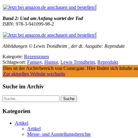
Band 2:
Und am Anfang wartet der Tod
ISBN:
978-3-941099-98-2
Abbildungen © Lewis Trondheim , der dt. Ausgabe: Reprodukt
Kategorie:
Rezensionen
Schlagwort:
Fantasy
,
Humor
,
Lewis Trondheim
,
Reprodukt
Dies ist der Archivbereich von Comicgate. Hier finden sich Inhalte 
Zur aktuellen Website wechseln
Suche im Archiv
Suche
Kategorien
Artikel
Artikel
Messe- und Ausstellungsberichte