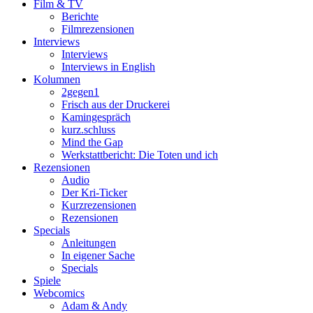
Film & TV
Berichte
Filmrezensionen
Interviews
Interviews
Interviews in English
Kolumnen
2gegen1
Frisch aus der Druckerei
Kamingespräch
kurz.schluss
Mind the Gap
Werkstattbericht: Die Toten und ich
Rezensionen
Audio
Der Kri-Ticker
Kurzrezensionen
Rezensionen
Specials
Anleitungen
In eigener Sache
Specials
Spiele
Webcomics
Adam & Andy