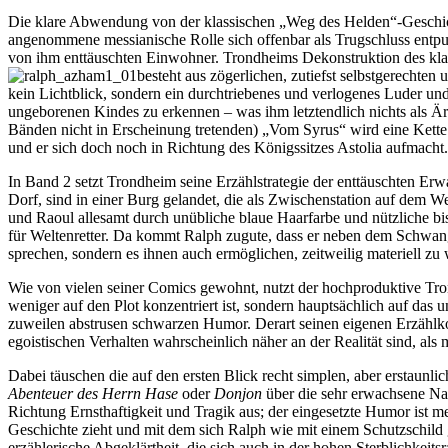
Die klare Abwendung von der klassischen „Weg des Helden“-Geschicht
angenommene messianische Rolle sich offenbar als Trugschluss entpupp
von ihm enttäuschten Einwohner. Trondheims Dekonstruktion des klass
besteht aus zögerlichen, zutiefst selbstgerechten
kein Lichtblick, sondern ein durchtriebenes und verlogenes Luder u
ungeborenen Kindes zu erkennen – was ihm letztendlich nichts als Ärg
Bänden nicht in Erscheinung tretenden) „Vom Syrus“ wird eine Kette 
und er sich doch noch in Richtung des Königssitzes Astolia aufmacht.
In Band 2 setzt Trondheim seine Erzählstrategie der enttäuschten Er
Dorf, sind in einer Burg gelandet, die als Zwischenstation auf dem 
und Raoul allesamt durch unübliche blaue Haarfarbe und nützliche bi
für Weltenretter. Da kommt Ralph zugute, dass er neben dem Schwange
sprechen, sondern es ihnen auch ermöglichen, zeitweilig materiell z
Wie von vielen seiner Comics gewohnt, nutzt der hochproduktive Tro
weniger auf den Plot konzentriert ist, sondern hauptsächlich auf das
zuweilen abstrusen schwarzen Humor. Derart seinen eigenen Erzählko
egoistischen Verhalten wahrscheinlich näher an der Realität sind, als 
Dabei täuschen die auf den ersten Blick recht simplen, aber erstaunl
Abenteuer des Herrn Hase
oder
Donjon
über die sehr erwachsene Nat
Richtung Ernsthaftigkeit und Tragik aus; der eingesetzte Humor ist m
Geschichte zieht und mit dem sich Ralph wie mit einem Schutzschild g
erzählerische Abgeklärtheit, die sich auch in der hohen Sterblichke