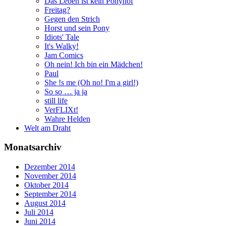
Das Leben ist kein Ponyhof
Freitag?
Gegen den Strich
Horst und sein Pony
Idiots' Tale
It's Walky!
Jam Comics
Oh nein! Ich bin ein Mädchen!
Paul
She !s me (Oh no! I'm a girl!)
So so … ja ja
still life
VerFLIXt!
Wahre Helden
Welt am Draht
Monatsarchiv
Dezember 2014
November 2014
Oktober 2014
September 2014
August 2014
Juli 2014
Juni 2014