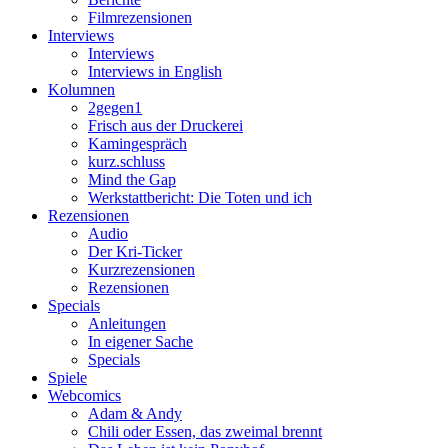
Filmrezensionen
Interviews
Interviews
Interviews in English
Kolumnen
2gegen1
Frisch aus der Druckerei
Kamingespräch
kurz.schluss
Mind the Gap
Werkstattbericht: Die Toten und ich
Rezensionen
Audio
Der Kri-Ticker
Kurzrezensionen
Rezensionen
Specials
Anleitungen
In eigener Sache
Specials
Spiele
Webcomics
Adam & Andy
Chili oder Essen, das zweimal brennt