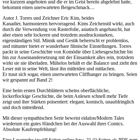
vor kurzem angeboten und die er im Geist bereits abgelehnt hatte,
bekommt einen unerwarteten Beigeschmack…
Autor J. Torres und Zeichner Eric Kim, beides
Kanadier, harmonieren hervorragend. Kims Zeichenstil wirkt, auch
durch die Verwendung von Rasterfolie, asiatisch angehaucht, hat
aber einen sehr lockeren und trotzdem ausdrucksstarken,
eigenständigen Stil. Mimik und Gestik beherrscht er problemlos,
und mitunter bietet er wunderbare filmische Einstellungen. Torres
packt in seine Geschichte von Komödie über Liebesgeschichte bis
hin zur Auseinandersetzung mit der Einsamkeit alles rein, trotzdem
wirkt sie nie überladen. Mühelos behält er die Balance und zieht den
Leser mit in seine Welt, lässt ihn mitleiden und mitlachen.
Er traut sich sogar, einen unerwarteten Cliffhanger zu bringen. Seien
wir gespannt auf Band 2!
Eine beim ersten Durchblättern scheins oberflächliche,
lockerflockige Geschichte, die beim Anlesen schnell mehr Tiefe
zeigt und ihre Stärken präsentiert: elegant, komisch, unaufdringlich
und doch mitreißend.
Mit dieser sympathischen Serie beweist eidalon/Modern Tales
wiederum ein gutes Händchen bei der Auswahl ihrer Comics.
Absolute Kaufempfehlung!
Eine Leseprobe (zwölf Seiten online bzw. 31 (!) Seiten als PDF zum