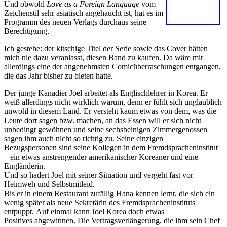
Und obwohl
Love as a Foreign Language
vom
Zeichenstil sehr asiatisch angehaucht ist, hat es im
Programm des neuen Verlags durchaus seine
Berechtigung.
Ich gestehe: der kitschige Titel der Serie sowie das Cover hätten
mich nie dazu veranlasst, diesen Band zu kaufen. Da wäre mir
allerdings eine der angenehmsten Comicüberraschungen entgangen,
die das Jahr bisher zu bieten hatte.
Der junge Kanadier Joel arbeitet als Englischlehrer in Korea. Er
weiß allerdings nicht wirklich warum, denn er fühlt sich unglaublich
unwohl in diesem Land. Er versteht kaum etwas von dem, was die
Leute dort sagen bzw. machen, an das Essen will er sich nicht
unbedingt gewöhnen und seine sechsbeinigen Zimmergenossen
sagen ihm auch nicht so richtig zu. Seine einzigen
Bezugspersonen sind seine Kollegen in dem Fremdspracheninstitut
– ein etwas anstrengender amerikanischer Koreaner und eine
Engländerin.
Und so hadert Joel mit seiner Situation und vergeht fast vor
Heimweh und Selbstmitleid.
Bis er in einem Restaurant zufällig Hana kennen lernt, die sich ein
wenig später als neue Sekretärin des Fremdspracheninstituts
entpuppt. Auf einmal kann Joel Korea doch etwas
Positives abgewinnen. Die Vertragsverlängerung, die ihm sein Chef