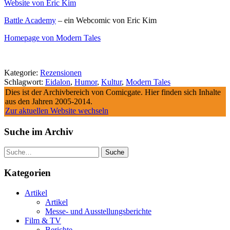
Website von Eric Kim
Battle Academy
– ein Webcomic von Eric Kim
Homepage von Modern Tales
Kategorie:
Rezensionen
Schlagwort:
Eidalon
,
Humor
,
Kultur
,
Modern Tales
Dies ist der Archivbereich von Comicgate. Hier finden sich Inhalte
aus den Jahren 2005-2014.
Zur aktuellen Website wechseln
Suche im Archiv
Suche
Kategorien
Artikel
Artikel
Messe- und Ausstellungsberichte
Film & TV
Berichte