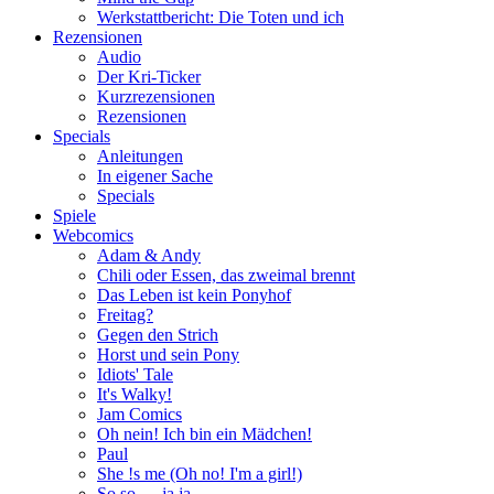
Werkstattbericht: Die Toten und ich
Rezensionen
Audio
Der Kri-Ticker
Kurzrezensionen
Rezensionen
Specials
Anleitungen
In eigener Sache
Specials
Spiele
Webcomics
Adam & Andy
Chili oder Essen, das zweimal brennt
Das Leben ist kein Ponyhof
Freitag?
Gegen den Strich
Horst und sein Pony
Idiots' Tale
It's Walky!
Jam Comics
Oh nein! Ich bin ein Mädchen!
Paul
She !s me (Oh no! I'm a girl!)
So so … ja ja