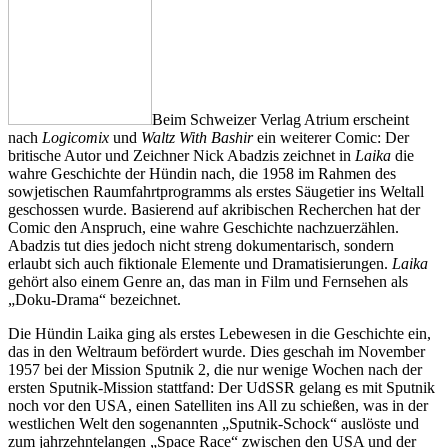
Beim Schweizer Verlag Atrium erscheint
nach
Logicomix
und
Waltz With Bashir
ein weiterer Comic: Der
britische Autor und Zeichner Nick Abadzis zeichnet in
Laika
die
wahre Geschichte der Hündin nach, die 1958 im Rahmen des
sowjetischen Raumfahrtprogramms als erstes Säugetier ins Weltall
geschossen wurde. Basierend auf akribischen Recherchen hat der
Comic den Anspruch, eine wahre Geschichte nachzuerzählen.
Abadzis tut dies jedoch nicht streng dokumentarisch, sondern
erlaubt sich auch fiktionale Elemente und Dramatisierungen.
Laika
gehört also einem Genre an, das man in Film und Fernsehen als
„Doku-Drama“ bezeichnet.
Die Hündin Laika ging als erstes Lebewesen in die Geschichte ein,
das in den Weltraum befördert wurde. Dies geschah im November
1957 bei der Mission Sputnik 2, die nur wenige Wochen nach der
ersten Sputnik-Mission stattfand: Der UdSSR gelang es mit Sputnik
noch vor den USA, einen Satelliten ins All zu schießen, was in der
westlichen Welt den sogenannten „Sputnik-Schock“ auslöste und
zum jahrzehntelangen „Space Race“ zwischen den USA und der