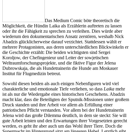
Das Medium Comic böte theoretisch die
Möglichkeit, die Hündin Laika als Erzählerin auftreten zu lassen
oder ihr die Fähigkeit zu sprechen zu verleihen. Dies würde aber
wiederum den dokumentarischen Ansatz zerstören, weshalb Nick
Abadzis glücklicherweise darauf verzichtet. Stattdessen wählt er
mehrere Protagonisten, aus deren unterschiedlichen Blickwinkeln er
die Geschichte erzählt: Die beiden wichtigsten sind Sergei
Koroljow, der Chefingenieur und Leiter der sowjetischen
Weltraumforschungsprojekte, und die fiktive Figur der Jelena
Dubrowskaja, die als Hundetrainerin die Hunde am Moskauer
Institut für Flugmedizin betreut.
Sowohl diesen beiden als auch einigen Nebenfiguren wird viel
charakterliche und emotionale Tiefe verliehen, so dass
Laika
mehr
ist als nur die Wiedergabe eines historischen Geschehens. Abadzis
macht klar, dass die Beteiligten der Sputnik-Missionen unter großem
Druck standen und ihre Arbeit vor allem als Erfüllung einer
patriotischen Pflicht verstanden. Vor allem bei der Hundetrainerin
Jelena wird das große Dilemma deutlich, in dem sie steckt: Sie will
gute Arbeit leisten und den Erwartungen ihrer Vorgesetzten gerecht
werden, es geht ihr aber auch um das Wohl ihrer Tiere. Doch die
Supermacht im Hintergrund sitzt am längeren Hebel. Letztlich gibt