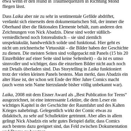
etwa wenn er den Hund in Traumsequenzen in Richtung Mond
fliegen lässt.
Dass
Laika
aber nie zu sehr in sentimentale Gefilde abdriftet,
verdankt sich einerseits dem dokumentarischen Stil, der immer die
Oberhand über die fiktionalen Elemente behält, zum anderen den
Zeichnungen von Nick Abadzis. Diese sind weder süßlich-
verniedlichend noch fotorealistisch – sie sind ziemlich
unspektakulär, handwerklich solide und funktional. Hier geht es
nicht um zeichnerische Virtuosität – die Bilder haben der Geschichte
zu dienen. Die meisten Seiten sind vollgepackt mit Panels (15 bis 20
Einzelbilder auf einer Seite sind keine Seltenheit) – da ist es umso
sinnvoller und wichtiger, dass die einzelnen Bilder nicht auch noch
mit Details überladen sind. Das Storytelling in
Laika
funktioniert
trotz der vielen kleinen Panels bestens. Man merkt, dass Abadzis ein
alter Hase ist, der schon seit Ende der 80er Jahre Comics macht
(auch wenn sein Name hierzulande bisher völlig unbekannt war).
Laika
, 2008 mit dem Eisner Award als „Best Publication for Teens“
ausgezeichnet, ist eine interessante Lektüre, die dem Leser ein
wichtiges Kapitel in der Geschichte der Raumfahrt und des Kalten
Krieges nahebringt. Gelegentlich wirkt der Comic etwas zu
didaktisch, zu sehr auf Schullektüre getrimmt. Aber alles in allem
gelingt Nick Abadzis ein sehr gutes Beispiel dafür, dass Comics
auch bestens dazu geeignet sind, das Feld zwischen Dokumentation