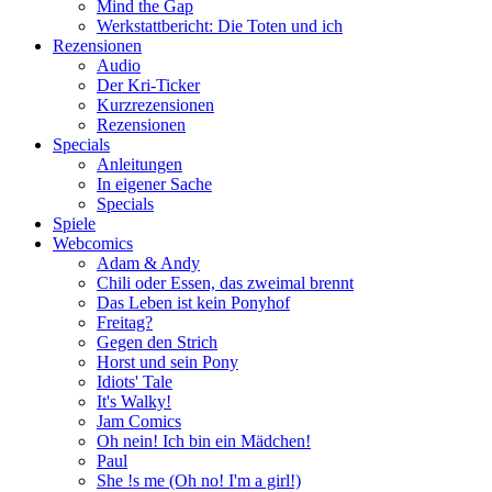
Mind the Gap
Werkstattbericht: Die Toten und ich
Rezensionen
Audio
Der Kri-Ticker
Kurzrezensionen
Rezensionen
Specials
Anleitungen
In eigener Sache
Specials
Spiele
Webcomics
Adam & Andy
Chili oder Essen, das zweimal brennt
Das Leben ist kein Ponyhof
Freitag?
Gegen den Strich
Horst und sein Pony
Idiots' Tale
It's Walky!
Jam Comics
Oh nein! Ich bin ein Mädchen!
Paul
She !s me (Oh no! I'm a girl!)