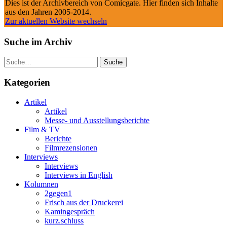
Dies ist der Archivbereich von Comicgate. Hier finden sich Inhalte
aus den Jahren 2005-2014.
Zur aktuellen Website wechseln
Suche im Archiv
Suche
Kategorien
Artikel
Artikel
Messe- und Ausstellungsberichte
Film & TV
Berichte
Filmrezensionen
Interviews
Interviews
Interviews in English
Kolumnen
2gegen1
Frisch aus der Druckerei
Kamingespräch
kurz.schluss