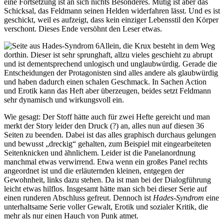
eine Fortsetzung ist an sich nichts Besonderes. Mutig ist aber das
Schicksal, das Feldmann seinen Helden widerfahren lässt. Und es ist
geschickt, weil es aufzeigt, dass kein einziger Lebensstil den Körper
verschont. Dieses Ende versöhnt den Leser etwas.
Allein, die Krux besteht in dem Weg
dorthin. Dieser ist sehr sprunghaft, allzu vieles geschieht zu abrupt
und ist dementsprechend unlogisch und unglaubwürdig. Gerade die
Entscheidungen der Protagonisten sind alles andere als glaubwürdig
und haben dadurch einen schalen Geschmack. In Sachen Action
und Erotik kann das Heft aber überzeugen, beides setzt Feldmann
sehr dynamisch und wirkungsvoll ein.
Wie gesagt: Der Stoff hätte auch für zwei Hefte gereicht und man
merkt der Story leider den Druck (?) an, alles nun auf diesen 36
Seiten zu beenden. Dabei ist das alles graphisch durchaus gelungen
und bewusst „dreckig“ gehalten, zum Beispiel mit eingearbeiteten
Seitenknicken und ähnlichem. Leider ist die Panelanordnung
manchmal etwas verwirrend. Etwa wenn ein großes Panel rechts
angeordnet ist und die erläuternden kleinen, entgegen der
Gewohnheit, links dazu stehen. Da ist man bei der Dialogführung
leicht etwas hilflos. Insgesamt hätte man sich bei dieser Serie auf
einen runderen Abschluss gefreut. Dennoch ist
Hades-Syndrom
eine
unterhaltsame Serie voller Gewalt, Erotik und sozialer Kritik, die
mehr als nur einen Hauch von Punk atmet.