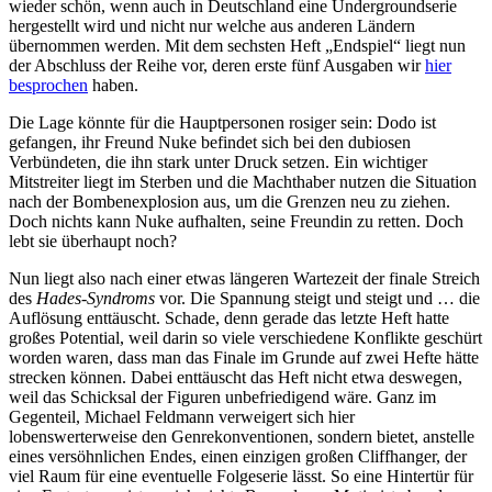
wieder schön, wenn auch in Deutschland eine Undergroundserie
hergestellt wird und nicht nur welche aus anderen Ländern
übernommen werden. Mit dem sechsten Heft „Endspiel“ liegt nun
der Abschluss der Reihe vor, deren erste fünf Ausgaben wir
hier
besprochen
haben.
Die Lage könnte für die Hauptpersonen rosiger sein: Dodo ist
gefangen, ihr Freund Nuke befindet sich bei den dubiosen
Verbündeten, die ihn stark unter Druck setzen. Ein wichtiger
Mitstreiter liegt im Sterben und die Machthaber nutzen die Situation
nach der Bombenexplosion aus, um die Grenzen neu zu ziehen.
Doch nichts kann Nuke aufhalten, seine Freundin zu retten. Doch
lebt sie überhaupt noch?
Nun liegt also nach einer etwas längeren Wartezeit der finale Streich
des
Hades-Syndroms
vor. Die Spannung steigt und steigt und … die
Auflösung enttäuscht. Schade, denn gerade das letzte Heft hatte
großes Potential, weil darin so viele verschiedene Konflikte geschürt
worden waren, dass man das Finale im Grunde auf zwei Hefte hätte
strecken können. Dabei enttäuscht das Heft nicht etwa deswegen,
weil das Schicksal der Figuren unbefriedigend wäre. Ganz im
Gegenteil, Michael Feldmann verweigert sich hier
lobenswerterweise den Genrekonventionen, sondern bietet, anstelle
eines versöhnlichen Endes, einen einzigen großen Cliffhanger, der
viel Raum für eine eventuelle Folgeserie lässt. So eine Hintertür für