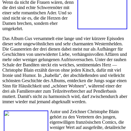
Wenn da nicht die Frauen wären, denn
die drei sind echte Schwerenöter mit
einer sehr romantischen Ader. Und so
sind nicht sie es, die die Herzen der
Damen brechen, sondern eher
umgekehrt.
Das Album
Gus
versammelt eine lange und vier kürzere Episoden
dieser sehr ungewöhnlichen und sehr charmanten Westernhelden.
Die Gaunereien der drei dienen dabei meist nur als Aufhänger für
Geschichten von unerwiderter Liebe, verhängnisvollen Affären und
mehr oder weniger gelungenen Aufrissversuchen. Unter der rauhen
Schale der Banditen steckt ein weiches, sentimentales Herz —
Christophe Blain erzählt davon ohne jeden Kitsch, dafür mit viel
Ironie und Humor. In „Isabella“, der abschließenden und vielleicht
schönsten Geschichte des Albums, entdecken die Jungs sogar einen
Sinn für Häuslichkeit und „schöner Wohnen“, während einer der
drei als Familienvater zum Teilzeitverbrecher auf Pendlerbasis
mutiert. Damit's nicht zu harmonisch wird, darf zwischendurch aber
immer wieder mal jemand abgeknallt werden.
Autor und Zeichner Christophe Blain
gehört zu den Vertretern des jungen,
eigenwilligen französischen Comics, die
weniger Wert auf ausgefeilte, detailreiche