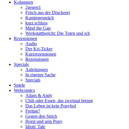
Kolumnen
2gegen1
Frisch aus der Druckerei
Kamingespräch
kurz.schluss
Mind the Gap
Werkstattbericht: Die Toten und ich
Rezensionen
Audio
Der Kri-Ticker
Kurzrezensionen
Rezensionen
Specials
Anleitungen
In eigener Sache
Specials
Spiele
Webcomics
Adam & Andy
Chili oder Essen, das zweimal brennt
Das Leben ist kein Ponyhof
Freitag?
Gegen den Strich
Horst und sein Pony
Idiots' Tale