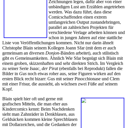
Zeichnungen legen, dafür aber von einer
unbändigen Lust am Erzählen angetrieben
werden. Was dazu führt, dass diese
Comicschaffenden einen extrem
umfangreichen Output zustandebringen,
parallel an zahlreichen Projekten für
verschiedene Verlage arbeiten können und
schon in jungen Jahren auf eine stattliche
Liste von Veröffentlichungen kommen. Nicht nur darin ähnelt
Christophe Blain seinem Kollegen Joann Sfar (mit dem er auch
gemeinsam an diversen
Donjon
-Bänden arbeitet), auch stilistisch
gibt es Gemeinsamkeiten. Ähnlich Wie Sfar begnügt sich Blain mit
einem groben, skizzenhaften und sehr direkten Strich. Im Vergleich
zu seiner Serie
Isaac, der Pirat
(ebenfalls bei Reprodukt) fallen die
Bilder in
Gus
noch etwas roher aus, seine Figuren wirken auf den
ersten Blick recht bizarr: Gus mit seiner Pinocchionase und Clem
mit einer Frisur, die aussieht, als wüchsen zwei Füße auf seinem
Kopf.
Blain spielt hier oft und gerne mit
grafischen Mitteln, die man eher aus
Kindercomics kennt: Beim Nachdenken
sieht man Zahnräder in Denkblasen, aus
Geldsäcken kommen kleine Sprechblasen
mit Dollarzeichen, und die Gedanken der