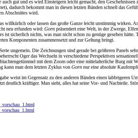
e auch gut und es wird Einsteigern leicht gemacht, den Geschehnissen
echnet), dadurch bekommt man in diesen letzten Bänden schnell das Gefü
en Abschnittes wird.
as willkürlich oder lassen das große Ganze leicht unstimmig wirken.
icht neu erfunden wird:
Gorn
präsentiert eine Welt, in der Zwerge, Elf
 ist sicherlich nichts, was man nicht schon zu genüge gesehen hätte. 
derten Komponenten zusammensetzt und zur Geltung bringt.
ie Serie ungemein. Die Zeichnungen sind gerade bei größeren Panels seh
eherrscht Oger das Wechseln in verschiedene Perspektiven
sensationel
lachtengetümmel mit dem Zoom oder eine mittelalterliche Burg mit Wei
ng kann man dem letzten Zyklus von
Gorn
nur eine absolute Kaufempf
gabe weist im Gegensatz zu den anderen Bänden einen labbrigeren Umsc
etzt deutlich kräftiger. Man sieht, alles hat seine Vor- und Nachteile.
0_vorschau_1.html
1_vorschau_1.html