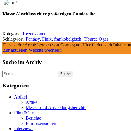
Klasse Abschluss einer großartigen Comicreihe
Kategorie:
Rezensionen
Schlagwort:
Fantasy
,
Finix
,
frankobelgisch
,
Tiburce Oger
Dies ist der Archivbereich von Comicgate. Hier finden sich Inhalte 
Zur aktuellen Website wechseln
Suche im Archiv
Suche
Kategorien
Artikel
Artikel
Messe- und Ausstellungsberichte
Film & TV
Berichte
Filmrezensionen
Interviews