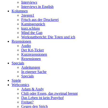
Interviews
Interviews in English
Kolumnen
2gegen1
Frisch aus der Druckerei
Kamingespräch
kurz.schluss
Mind the Gap
Werkstattbericht: Die Toten und ich
Rezensionen
Audio
Der Kri-Ticker
Kurzrezensionen
Rezensionen
Specials
Anleitungen
In eigener Sache
Specials
Spiele
Webcomics
Adam & Andy
Chili oder Essen, das zweimal brennt
Das Leben ist kein Ponyhof
Freitag?
Gegen den Strich