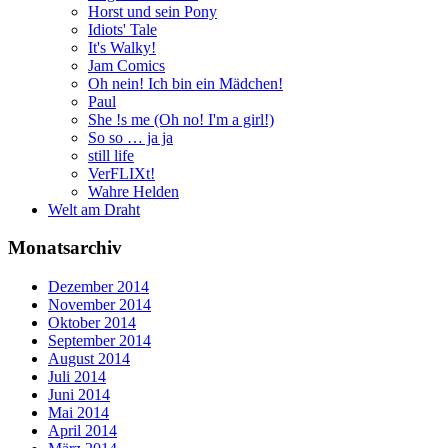
Horst und sein Pony
Idiots' Tale
It's Walky!
Jam Comics
Oh nein! Ich bin ein Mädchen!
Paul
She !s me (Oh no! I'm a girl!)
So so … ja ja
still life
VerFLIXt!
Wahre Helden
Welt am Draht
Monatsarchiv
Dezember 2014
November 2014
Oktober 2014
September 2014
August 2014
Juli 2014
Juni 2014
Mai 2014
April 2014