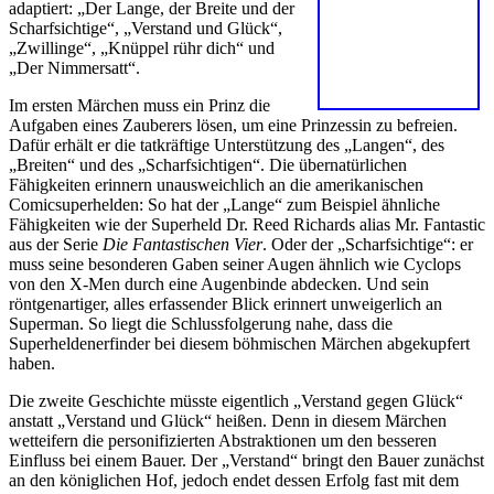
adaptiert: „Der Lange, der Breite und der
Scharfsichtige“, „Verstand und Glück“,
„Zwillinge“, „Knüppel rühr dich“ und
„Der Nimmersatt“.
Im ersten Märchen muss ein Prinz die
Aufgaben eines Zauberers lösen, um eine Prinzessin zu befreien.
Dafür erhält er die tatkräftige Unterstützung des „Langen“, des
„Breiten“ und des „Scharfsichtigen“. Die übernatürlichen
Fähigkeiten erinnern unausweichlich an die amerikanischen
Comicsuperhelden: So hat der „Lange“ zum Beispiel ähnliche
Fähigkeiten wie der Superheld Dr. Reed Richards alias Mr. Fantastic
aus der Serie
Die Fantastischen Vier
. Oder der „Scharfsichtige“: er
muss seine besonderen Gaben seiner Augen ähnlich wie Cyclops
von den X-Men durch eine Augenbinde abdecken. Und sein
röntgenartiger, alles erfassender Blick erinnert unweigerlich an
Superman. So liegt die Schlussfolgerung nahe, dass die
Superheldenerfinder bei diesem böhmischen Märchen abgekupfert
haben.
Die zweite Geschichte müsste eigentlich „Verstand gegen Glück“
anstatt „Verstand und Glück“ heißen. Denn in diesem Märchen
wetteifern die personifizierten Abstraktionen um den besseren
Einfluss bei einem Bauer. Der „Verstand“ bringt den Bauer zunächst
an den königlichen Hof, jedoch endet dessen Erfolg fast mit dem