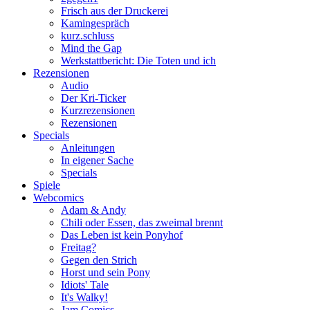
Frisch aus der Druckerei
Kamingespräch
kurz.schluss
Mind the Gap
Werkstattbericht: Die Toten und ich
Rezensionen
Audio
Der Kri-Ticker
Kurzrezensionen
Rezensionen
Specials
Anleitungen
In eigener Sache
Specials
Spiele
Webcomics
Adam & Andy
Chili oder Essen, das zweimal brennt
Das Leben ist kein Ponyhof
Freitag?
Gegen den Strich
Horst und sein Pony
Idiots' Tale
It's Walky!
Jam Comics