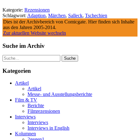
Kategorie:
Rezensionen
Schlagwort:
Adaption
,
Märchen
,
Salleck
,
Tschechien
Dies ist der Archivbereich von Comicgate. Hier finden sich Inhalte
aus den Jahren 2005-2014.
Zur aktuellen Website wechseln
Suche im Archiv
Suche
Kategorien
Artikel
Artikel
Messe- und Ausstellungsberichte
Film & TV
Berichte
Filmrezensionen
Interviews
Interviews
Interviews in English
Kolumnen
2gegen1