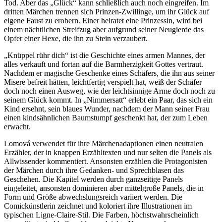
Tod. Aber das „Glück“ kann schließlich auch noch eingreifen. Im
dritten Märchen trennen sich Prinzen-Zwillinge, um ihr Glück auf
eigene Faust zu erobern. Einer heiratet eine Prinzessin, wird bei
einem nächtlichen Streifzug aber aufgrund seiner Neugierde das
Opfer einer Hexe, die ihn zu Stein verzaubert.
„Knüppel rühr dich“ ist die Geschichte eines armen Mannes, der
alles verkauft und fortan auf die Barmherzigkeit Gottes vertraut.
Nachdem er magische Geschenke eines Schäfers, die ihn aus seiner
Misere befreit hätten, leichtfertig verspielt hat, weiß der Schäfer
doch noch einen Ausweg, wie der leichtsinnige Arme doch noch zu
seinem Glück kommt. In „Nimmersatt“ erlebt ein Paar, das sich ein
Kind ersehnt, sein blaues Wunder, nachdem der Mann seiner Frau
einen kindsähnlichen Baumstumpf geschenkt hat, der zum Leben
erwacht.
Lomová verwendet für ihre Märchenadaptionen einen neutralen
Erzähler, der in knappen Erzähltexten und nur selten die Panels als
Allwissender kommentiert. Ansonsten erzählen die Protagonisten
der Märchen durch ihre Gedanken- und Sprechblasen das
Geschehen. Die Kapitel werden durch ganzseitige Panels
eingeleitet, ansonsten dominieren aber mittelgroße Panels, die in
Form und Größe abwechslungsreich variiert werden. Die
Comickünstlerin zeichnet und koloriert ihre Illustrationen im
typischen Ligne-Claire-Stil. Die Farben, höchstwahrscheinlich