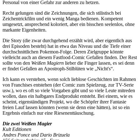
Personal von einer Gefahr zur anderen zu hetzen.
Recht gelungen sind die Zeichnungen, die sich stilistisch bei
Zeichentrickfilm und ein wenig Manga bedienen. Kompetent
umgesetzt, ansprechend koloriert, aber ein bisschen seelenlos, ohne
markante Eigenheiten.
Die Story (die zwar durchgehend erzählt wird, aber eigentlich aus
drei Episoden besteht) hat in etwa das Niveau und die Tiefe einer
durchschnittlichen Pokemon-Folge. Deren Zielgruppe könnte
vielleicht auch an diesem Fastfood-Comic Gefallen finden. Der Rest
sollte von den
Weißen Magiern
lieber die Finger lassen, es sei denn
er findet Gefallen an Apostroph-Stilblüten wie „Nicht's“.
Ich kann es verstehen, wenn solch lieblose Geschichten im Rahmen
von Franchises entstehen (der Comic zum Spielzeug, zur TV-Serie
usw.), wo es oft so viele Vorgaben gibt und so viele Leute mitreden
wollen, dass ein halbgares Endprodukt entsteht. Bei einem, wie es
scheint, eigenständigen Projekt, wo die Schöpfer ihrer Fantasie
freien Lauf lassen könnten (wenn sie denn eine hätten), ist so ein
Ergebnis einfach nur eine Riesenenttäuschung.
Die zwei Weißen Magier
Kult Editionen
Andres Ponce und Dario Brizuela