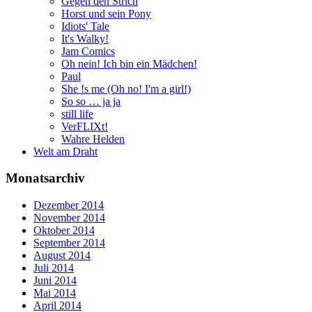
Gegen den Strich
Horst und sein Pony
Idiots' Tale
It's Walky!
Jam Comics
Oh nein! Ich bin ein Mädchen!
Paul
She !s me (Oh no! I'm a girl!)
So so … ja ja
still life
VerFLIXt!
Wahre Helden
Welt am Draht
Monatsarchiv
Dezember 2014
November 2014
Oktober 2014
September 2014
August 2014
Juli 2014
Juni 2014
Mai 2014
April 2014