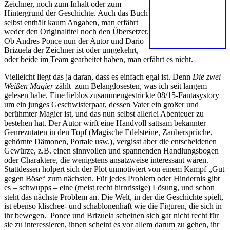
Zeichner, noch zum Inhalt oder zum
Hintergrund der Geschichte. Auch das Buch
selbst enthält kaum Angaben, man erfährt
weder den Originaltitel noch den Übersetzer.
Ob Andres Ponce nun der Autor und Dario
Brizuela der Zeichner ist oder umgekehrt,
oder beide im Team gearbeitet haben, man erfährt es nicht.
Vielleicht liegt das ja daran, dass es einfach egal ist. Denn
Die zwei
Weißen Magier
zählt zum Belanglosesten, was ich seit langem
gelesen habe. Eine lieblos zusammengestrickte 08/15-Fantasystory
um ein junges Geschwisterpaar, dessen Vater ein großer und
berühmter Magier ist, und das nun selbst allerlei Abenteuer zu
bestehen hat. Der Autor wirft eine Handvoll sattsam bekannter
Genrezutaten in den Topf (Magische Edelsteine, Zaubersprüche,
gehörnte Dämonen, Portale usw.), vergisst aber die entscheidenen
Gewürze, z.B. einen sinnvollen und spannenden Handlungsbogen
oder Charaktere, die wenigstens ansatzweise interessant wären.
Stattdessen holpert sich der Plot unmotiviert von einem Kampf „Gut
gegen Böse“ zum nächsten. Für jedes Problem oder Hindernis gibt
es – schwupps – eine (meist recht hirnrissige) Lösung, und schon
steht das nächste Problem an. Die Welt, in der die Geschichte spielt,
ist ebenso klischee- und schablonenhaft wie die Figuren, die sich in
ihr bewegen. Ponce und Brizuela scheinen sich gar nicht recht für
sie zu interessieren, ihnen scheint es vor allem darum zu gehen, ihr