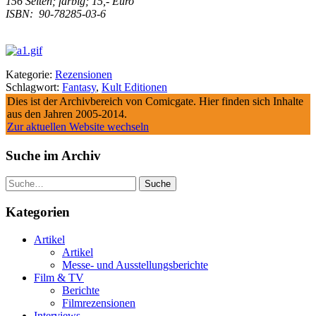
156 Seiten; farbig; 15,- Euro
ISBN: 90-78285-03-6
Kategorie:
Rezensionen
Schlagwort:
Fantasy
,
Kult Editionen
Dies ist der Archivbereich von Comicgate. Hier finden sich Inhalte
aus den Jahren 2005-2014.
Zur aktuellen Website wechseln
Suche im Archiv
Suche
Kategorien
Artikel
Artikel
Messe- und Ausstellungsberichte
Film & TV
Berichte
Filmrezensionen
Interviews