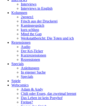
Interviews
Interviews in English
Kolumnen
2gegen1
Frisch aus der Druckerei
Kamingespräch
kurz.schluss
Mind the Gap
Werkstattbericht: Die Toten und ich
Rezensionen
Audio
Der Kri-Ticker
Kurzrezensionen
Rezensionen
Specials
Anleitungen
In eigener Sache
Specials
Spiele
Webcomics
Adam & Andy
Chili oder Essen, das zweimal brennt
Das Leben ist kein Ponyhof
Freitag?