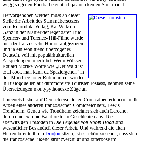
weggezogenen Football eigentlich ja auch keinen Sinn macht.
Hervorgehoben werden muss an dieser
Stelle die Arbeit des Stammübersetzers
vom Reprodukt Verlag, Kai Wilksen.
Ganz in der Manier der legendären Bud-
Spencer- und Terence- Hill-Filme wurde
hier der französische Humor aufgezogen
und in ein wohltuend überzogenes
Deutsch, voll mit populärkulturellen
Anspielungen, überführt. Wenn Wilksen
Eduard Mörike Worte wie „Der Wald ist
total cool, man kann da Spaziergehen“ in
den Mund legt oder Robin immer wieder
in Dialogduellen auf dummdreiste Touristen loslässt, nehmen seine
Übersetzungen montypythoneske Züge an.
Larcenets bisher auf Deutsch erschienen Comicalben erinnern an die
Arbeit eines anderen französischen Comiczeichners, Lewis
Trondheim. Genau wie Trondheim zeichnet sich auch Larcenet
durch eine extreme Bandbreite an Geschichten aus. Die
aberwitzigen Episoden in
Die Legende von Robin Hood
sind
wesentlicher Bestandteil dieser Arbeit. Und während die alten
Herren brav in ihrem
Donjon
sitzen, ist es schön zu sehen, dass sich
die französische Jugend strunzvergnügt und bitterböse im