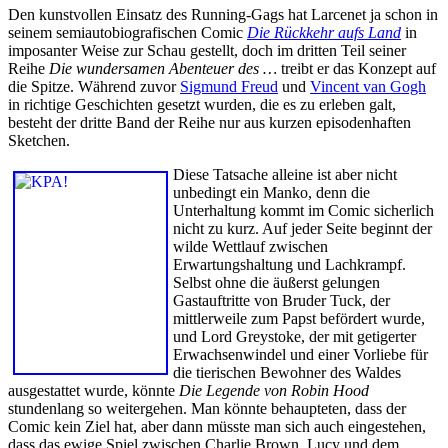
Den kunstvollen Einsatz des Running-Gags hat Larcenet ja schon in
seinem semiautobiografischen Comic
Die Rückkehr aufs Land
in
imposanter Weise zur Schau gestellt, doch im dritten Teil seiner
Reihe
Die wundersamen Abenteuer des …
treibt er das Konzept auf
die Spitze. Während zuvor
Sigmund Freud
und
Vincent van Gogh
in richtige Geschichten gesetzt wurden, die es zu erleben galt,
besteht der dritte Band der Reihe nur aus kurzen episodenhaften
Sketchen.
Diese Tatsache alleine ist aber nicht
unbedingt ein Manko, denn die
Unterhaltung kommt im Comic sicherlich
nicht zu kurz. Auf jeder Seite beginnt der
wilde Wettlauf zwischen
Erwartungshaltung und Lachkrampf.
Selbst ohne die äußerst gelungen
Gastauftritte von Bruder Tuck, der
mittlerweile zum Papst befördert wurde,
und Lord Greystoke, der mit getigerter
Erwachsenwindel und einer Vorliebe für
die tierischen Bewohner des Waldes
ausgestattet wurde, könnte
Die Legende von Robin Hood
stundenlang so weitergehen. Man könnte behaupteten, dass der
Comic kein Ziel hat, aber dann müsste man sich auch eingestehen,
dass das ewige Spiel zwischen Charlie Brown, Lucy und dem