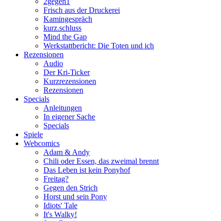
2gegen1
Frisch aus der Druckerei
Kamingespräch
kurz.schluss
Mind the Gap
Werkstattbericht: Die Toten und ich
Rezensionen
Audio
Der Kri-Ticker
Kurzrezensionen
Rezensionen
Specials
Anleitungen
In eigener Sache
Specials
Spiele
Webcomics
Adam & Andy
Chili oder Essen, das zweimal brennt
Das Leben ist kein Ponyhof
Freitag?
Gegen den Strich
Horst und sein Pony
Idiots' Tale
It's Walky!