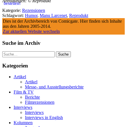
Abbildungen: © Reprodukt
Kategorie:
Rezensionen
Schlagwort:
Humor
,
Manu Larcenet
,
Reprodukt
Dies ist der Archivbereich von Comicgate. Hier finden sich Inhalte
aus den Jahren 2005-2014.
Zur aktuellen Website wechseln
Suche im Archiv
Suche
Kategorien
Artikel
Artikel
Messe- und Ausstellungsberichte
Film & TV
Berichte
Filmrezensionen
Interviews
Interviews
Interviews in English
Kolumnen