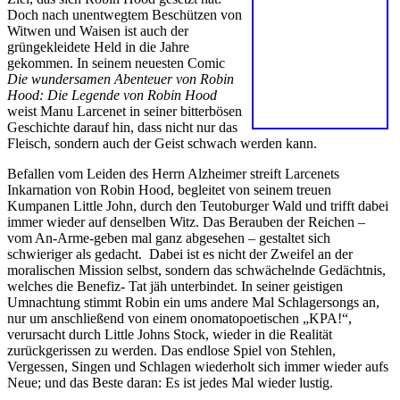
Doch nach unentwegtem Beschützen von
Witwen und Waisen ist auch der
grüngekleidete Held in die Jahre
gekommen. In seinem neuesten Comic
Die wundersamen Abenteuer von Robin
Hood: Die Legende von Robin Hood
weist Manu Larcenet in seiner bitterbösen
Geschichte darauf hin, dass nicht nur das
Fleisch, sondern auch der Geist schwach werden kann.
Befallen vom Leiden des Herrn Alzheimer streift Larcenets
Inkarnation von Robin Hood, begleitet von seinem treuen
Kumpanen Little John, durch den Teutoburger Wald und trifft dabei
immer wieder auf denselben Witz. Das Berauben der Reichen –
vom An-Arme-geben mal ganz abgesehen – gestaltet sich
schwieriger als gedacht. Dabei ist es nicht der Zweifel an der
moralischen Mission selbst, sondern das schwächelnde Gedächtnis,
welches die Benefiz- Tat jäh unterbindet. In seiner geistigen
Umnachtung stimmt Robin ein ums andere Mal Schlagersongs an,
nur um anschließend von einem onomatopoetischen „KPA!“,
verursacht durch Little Johns Stock, wieder in die Realität
zurückgerissen zu werden. Das endlose Spiel von Stehlen,
Vergessen, Singen und Schlagen wiederholt sich immer wieder aufs
Neue; und das Beste daran: Es ist jedes Mal wieder lustig.