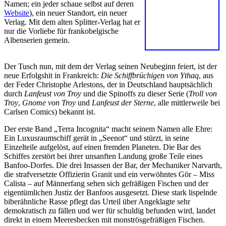
Namen; ein jeder schaue selbst auf deren
Website
), ein neuer Standort, ein neuer
Verlag. Mit dem alten Splitter-Verlag hat er
nur die Vorliebe für frankobelgische
Albenserien gemein.
Der Tusch nun, mit dem der Verlag seinen Neubeginn feiert, ist der
neue Erfolgshit in Frankreich:
Die Schiffbrüchigen von Ythaq
, aus
der Feder Christophe Arlestons, der in Deutschland hauptsächlich
durch
Lanfeust von Troy
und die Spinoffs zu dieser Serie (
Troll von
Troy
,
Gnome von Troy
und
Lanfeust der Sterne
, alle mittlerweile bei
Carlsen Comics) bekannt ist.
Der erste Band „Terra Incognita“ macht seinem Namen alle Ehre:
Ein Luxusraumschiff gerät in „Seenot“ und stürzt, in seine
Einzelteile aufgelöst, auf einen fremden Planeten. Die Bar des
Schiffes zerstört bei ihrer unsanften Landung große Teile eines
Banfoo-Dorfes. Die drei Insassen der Bar, der Mechaniker Narvarth,
die strafversetzte Offizierin Granit und ein verwöhntes Gör – Miss
Calista – auf Männerfang sehen sich gefräßigen Fischen und der
eigentümlichen Justiz der Banfoos ausgesetzt. Diese stark lispelnde
biberähnliche Rasse pflegt das Urteil über Angeklagte sehr
demokratisch zu fällen und wer für schuldig befunden wird, landet
direkt in einem Meeresbecken mit monströsgefräßigen Fischen.