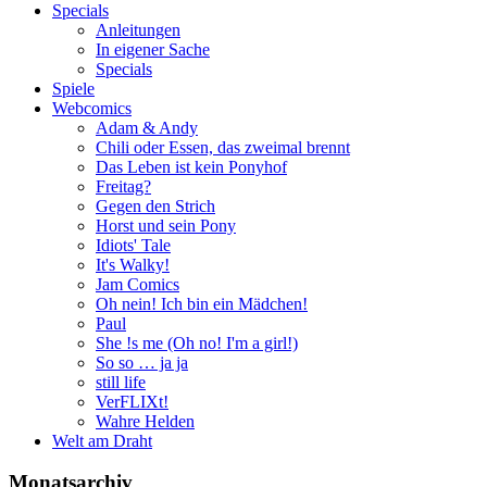
Specials
Anleitungen
In eigener Sache
Specials
Spiele
Webcomics
Adam & Andy
Chili oder Essen, das zweimal brennt
Das Leben ist kein Ponyhof
Freitag?
Gegen den Strich
Horst und sein Pony
Idiots' Tale
It's Walky!
Jam Comics
Oh nein! Ich bin ein Mädchen!
Paul
She !s me (Oh no! I'm a girl!)
So so … ja ja
still life
VerFLIXt!
Wahre Helden
Welt am Draht
Monatsarchiv