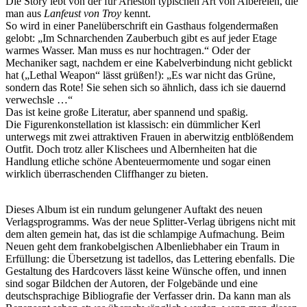
Die Story lebt von der für Arleston typischen Art von Albereien, die
man aus
Lanfeust von Troy
kennt.
So wird in einer Panelüberschrift ein Gasthaus folgendermaßen
gelobt: „Im Schnarchenden Zauberbuch gibt es auf jeder Etage
warmes Wasser. Man muss es nur hochtragen.“ Oder der
Mechaniker sagt, nachdem er eine Kabelverbindung nicht geblickt
hat („Lethal Weapon“ lässt grüßen!): „Es war nicht das Grüne,
sondern das Rote! Sie sehen sich so ähnlich, dass ich sie dauernd
verwechsle …“
Das ist keine große Literatur, aber spannend und spaßig.
Die Figurenkonstellation ist klassisch: ein dümmlicher Kerl
unterwegs mit zwei attraktiven Frauen in aberwitzig entblößendem
Outfit. Doch trotz aller Klischees und Albernheiten hat die
Handlung etliche schöne Abenteuermomente und sogar einen
wirklich überraschenden Cliffhanger zu bieten.
Dieses Album ist ein rundum gelungener Auftakt des neuen
Verlagsprogramms. Was der neue Splitter-Verlag übrigens nicht mit
dem alten gemein hat, das ist die schlampige Aufmachung. Beim
Neuen geht dem frankobelgischen Albenliebhaber ein Traum in
Erfüllung: die Übersetzung ist tadellos, das Lettering ebenfalls. Die
Gestaltung des Hardcovers lässt keine Wünsche offen, und innen
sind sogar Bildchen der Autoren, der Folgebände und eine
deutschsprachige Bibliografie der Verfasser drin. Da kann man als