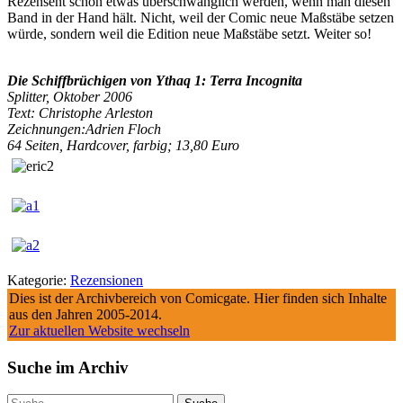
Rezensent schon etwas überschwänglich werden, wenn man diesen
Band in der Hand hält. Nicht, weil der Comic neue Maßstäbe setzen
würde, sondern weil die Edition neue Maßstäbe setzt. Weiter so!
Die Schiffbrüchigen von Ythaq 1: Terra Incognita
Splitter, Oktober 2006
Text: Christophe Arleston
Zeichnungen:Adrien Floch
64 Seiten, Hardcover, farbig; 13,80 Euro
Kategorie:
Rezensionen
Dies ist der Archivbereich von Comicgate. Hier finden sich Inhalte
aus den Jahren 2005-2014.
Zur aktuellen Website wechseln
Suche im Archiv
Suche