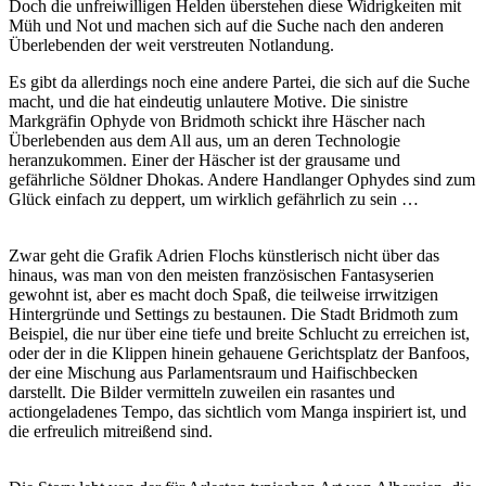
Doch die unfreiwilligen Helden überstehen diese Widrigkeiten mit
Müh und Not und machen sich auf die Suche nach den anderen
Überlebenden der weit verstreuten Notlandung.
Es gibt da allerdings noch eine andere Partei, die sich auf die Suche
macht, und die hat eindeutig unlautere Motive. Die sinistre
Markgräfin Ophyde von Bridmoth schickt ihre Häscher nach
Überlebenden aus dem All aus, um an deren Technologie
heranzukommen. Einer der Häscher ist der grausame und
gefährliche Söldner Dhokas. Andere Handlanger Ophydes sind zum
Glück einfach zu deppert, um wirklich gefährlich zu sein …
Zwar geht die Grafik Adrien Flochs künstlerisch nicht über das
hinaus, was man von den meisten französischen Fantasyserien
gewohnt ist, aber es macht doch Spaß, die teilweise irrwitzigen
Hintergründe und Settings zu bestaunen. Die Stadt Bridmoth zum
Beispiel, die nur über eine tiefe und breite Schlucht zu erreichen ist,
oder der in die Klippen hinein gehauene Gerichtsplatz der Banfoos,
der eine Mischung aus Parlamentsraum und Haifischbecken
darstellt. Die Bilder vermitteln zuweilen ein rasantes und
actiongeladenes Tempo, das sichtlich vom Manga inspiriert ist, und
die erfreulich mitreißend sind.