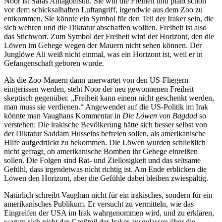
Noor ist Safas Antagonistin. Sie will die Freiheit und plant schon
vor dem schicksalhaften Luftangriff, irgendwie aus dem Zoo zu
entkommen. Sie könnte ein Symbol für den Teil der Iraker sein, die
sich wehren und die Diktatur abschaffen wollten. Freiheit ist also
das Stichwort. Zum Symbol der Freiheit wird der Horizont, den die
Löwen im Gehege wegen der Mauern nicht sehen können. Der
Junglöwe Ali weiß nicht einmal, was ein Horizont ist, weil er in
Gefangenschaft geboren wurde.
Als die Zoo-Mauern dann unerwartet von den US-Fliegern
eingerissen werden, steht Noor der neu gewonnenen Freiheit
skeptisch gegenüber. „Freiheit kann einem nicht geschenkt werden,
man muss sie verdienen.“ Angewendet auf die US-Politik im Irak
könnte man Vaughans Kommentar in
Die Löwen von Bagdad
so
verstehen: Die irakische Bevölkerung hätte sich besser selbst von
der Diktatur Saddam Husseins befreien sollen, als amerikanische
Hilfe aufgedrückt zu bekommen. Die Löwen wurden schließlich
nicht gefragt, ob amerikanische Bomben ihr Gehege einreißen
sollen. Die Folgen sind Rat- und Ziellosigkeit und das seltsame
Gefühl, dass irgendetwas nicht richtig ist. Am Ende erblicken die
Löwen den Horizont, aber die Gefühle dabei bleiben zwiespältig.
Natürlich schreibt Vaughan nicht für ein irakisches, sondern für ein
amerikanisches Publikum. Er versucht zu vermitteln, wie das
Eingreifen der USA im Irak wahrgenommen wird, und zu erklären,
warum sich nicht der Großteil der Iraker ausgelassen über die