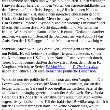
was Symbole bedeuten und wie sie funktionieren. Einen wichtigen
Hinweis darauf liefert er mit den Worten der Riesenschildkröte, die
den Löwen auf ihrer Reise begegnet: „Alles hat einen Namen.
Damit macht man klar, dass einem irgendwelcher Kram gehört.“
Und: „Es sind nur Symbole. Menschen sagen nie, was sie meinen.“
Um es kurz zu machen: Symbole sind ein wichtiges Instrument der
Macht. Sie dienen dazu, Macht darzustellen und Menschen zu
lenken. Wer das nicht glaubt, sollte sich einmal Gedanken darüber
machen, warum zum Beispiel den Astronauten von Apollo 11 das
Aufstellen der US-Flagge auf dem Mond so verdammt wichtig war.
Symbole, Macht – in
Die Löwen von Bagdad
geht es zweifelsohne
um Politik. Es soll keine kurzweilige Tiergeschichte sein, sondern
ein Kommentar zur US-Politik im Nahen Osten, vermittelt durch
Tiere. Comic-Kenner dürften das erwartet haben, denn Brian K.
Vaughans wichtigste Serien
Ex Machina
und
Y: The Last Man
haben schließlich auch eine elementare politische Dimension.
Wie sieht nun der politische Kommentar aus, den Vaughan in
Die
Löwen von Bagdad
versteckt? Man kann versuchen, das an den
beiden Löwinnen Safa und Noor greifbar zu machen. Safa ist die
alte Löwin, einäugig, gezeichnet von der Außenwelt. Sie zieht das
Gefängnis des Zoos der Alternative der Freiheit vor. Man könnte
sagen, sie symbolisiert den Teil der irakischen Bevölkerung, der sich
mit der Diktatur arrangiert hatte und keine Veränderung wollte.