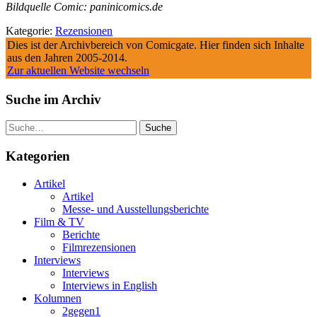
Bildquelle Comic: paninicomics.de
Kategorie:
Rezensionen
Dies ist der Archivbereich von Comicgate. Hier finden sich Inhalte
aus den Jahren 2005-2014.
Zur aktuellen Website wechseln
Suche im Archiv
Suche
Kategorien
Artikel
Artikel
Messe- und Ausstellungsberichte
Film & TV
Berichte
Filmrezensionen
Interviews
Interviews
Interviews in English
Kolumnen
2gegen1