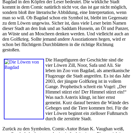
Bagdad in den Köpfen der Leser bedeutet. Die wirkliche Stadt
kommt in dem Comic natürlich nicht vor, das ist gar nicht möglich,
sondern bloß ihre literarische Abbildung, eine Interpretation, wenn
man so will. Ob Bagdad schon ein Symbol ist, bleibt im Gegensatz
zu dem Löwen ungewiss. Sicher ist, dass viele Leser beim Namen
dieser Stadt an den Irak und an Saddam Hussein, an Öl und Panzer,
an Wüste und an Moscheen denken werden. Und vielleicht auch an
den Golfkrieg. Sollte jemand andere Assoziationen hegen, wird er
schon bei flüchtigem Durchblättern in die richtige Richtung
gestoßen.
Die Hauptfiguren der Geschichte sind die
vier Löwen Zill, Noor, Safa und Ali. Sie
leben im Zoo von Bagdad, als amerikanische
Flugzeuge die Stadt angreifen. Es ist das Jahr
2003, der jüngste Golfkrieg ist in vollem
Gange. Prophetisch schreit ein Vogel: „Der
Himmel stürzt ein! Der Himmel stürzt ein!“
Was nach Asterix klingt, ist hier ernst
gemeint. Kurz darauf bersten die Wände des
Geheges und die Tiere kommen frei. Für die
vier Löwen beginnt ein zielloser Fußmarsch
durch die zerstörte Stadt.
Zurück zu den Symbolen. Comic-Autor Brian K. Vaughan weiß,