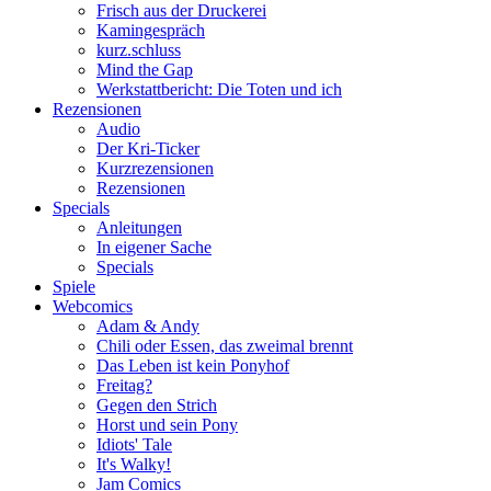
Frisch aus der Druckerei
Kamingespräch
kurz.schluss
Mind the Gap
Werkstattbericht: Die Toten und ich
Rezensionen
Audio
Der Kri-Ticker
Kurzrezensionen
Rezensionen
Specials
Anleitungen
In eigener Sache
Specials
Spiele
Webcomics
Adam & Andy
Chili oder Essen, das zweimal brennt
Das Leben ist kein Ponyhof
Freitag?
Gegen den Strich
Horst und sein Pony
Idiots' Tale
It's Walky!
Jam Comics