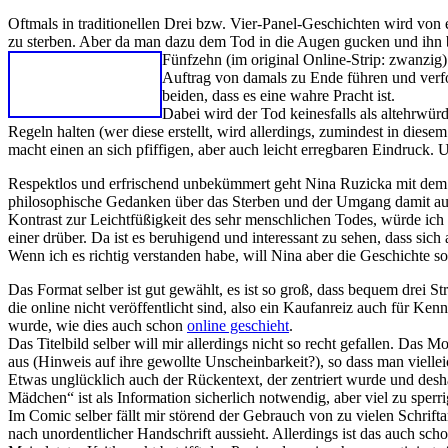
Oftmals in traditionellen Drei bzw. Vier-Panel-Geschichten wird von e
zu sterben. Aber da man dazu dem Tod in die Augen gucken und ihn
Fünfzehn (im original Online-Strip: zwanzig) J
Auftrag von damals zu Ende führen und verfol
beiden, dass es eine wahre Pracht ist.
Dabei wird der Tod keinesfalls als altehrwürdi
Regeln halten (wer diese erstellt, wird allerdings, zumindest in die
macht einen an sich pfiffigen, aber auch leicht erregbaren Eindruck. 
Respektlos und erfrischend unbekümmert geht Nina Ruzicka mit dem 
philosophische Gedanken über das Sterben und der Umgang damit auf,
Kontrast zur Leichtfüßigkeit des sehr menschlichen Todes, würde ich 
einer drüber. Da ist es beruhigend und interessant zu sehen, dass si
Wenn ich es richtig verstanden habe, will Nina aber die Geschicht
Das Format selber ist gut gewählt, es ist so groß, dass bequem drei 
die online nicht veröffentlicht sind, also ein Kaufanreiz auch für Ken
wurde, wie dies auch schon
online geschieht
.
Das Titelbild selber will mir allerdings nicht so recht gefallen. Das
aus (Hinweis auf ihre gewollte Unscheinbarkeit?), so dass man viell
Etwas unglücklich auch der Rückentext, der zentriert wurde und desha
Mädchen“ ist als Information sicherlich notwendig, aber viel zu sperr
Im Comic selber fällt mir störend der Gebrauch von zu vielen Schriftar
nach unordentlicher Handschrift aussieht. Allerdings ist das auch sch