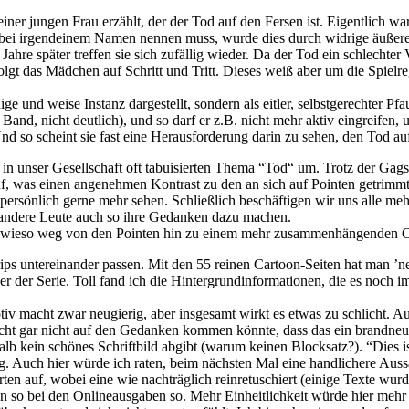
iner jungen Frau erzählt, der der Tod auf den Fersen ist. Eigentlich wa
 bei irgendeinem Namen nennen muss, wurde dies durch widrige äußer
ahre später treffen sie sich zufällig wieder. Da der Tod ein schlechter Ve
gt das Mädchen auf Schritt und Tritt. Dieses weiß aber um die Spielreg
ge und weise Instanz dargestellt, sondern als eitler, selbstgerechter Pfa
sem Band, nicht deutlich), und so darf er z.B. nicht mehr aktiv eingre
Und so scheint sie fast eine Herausforderung darin zu sehen, den Tod au
in unser Gesellschaft oft tabuisierten Thema “Tod“ um. Trotz der Ga
 was einen angenehmen Kontrast zu den an sich auf Pointen getrimmten
persönlich gerne mehr sehen. Schließlich beschäftigen wir uns alle meh
ch andere Leute auch so ihre Gedanken dazu machen.
e sowieso weg von den Pointen hin zu einem mehr zusammenhängenden 
Strips untereinander passen. Mit den 55 reinen Cartoon-Seiten hat man 
ner der Serie. Toll fand ich die Hintergrundinformationen, die es noch 
 Motiv macht zwar neugierig, aber insgesamt wirkt es etwas zu schlicht
eicht gar nicht auf den Gedanken kommen könnte, dass das ein brandneu
lb kein schönes Schriftbild abgibt (warum keinen Blocksatz?). “Dies i
ig. Auch hier würde ich raten, beim nächsten Mal eine handlichere Auss
ten auf, wobei eine wie nachträglich reinretuschiert (einige Texte wurd
on so bei den Onlineausgaben so. Mehr Einheitlichkeit würde hier mehr 