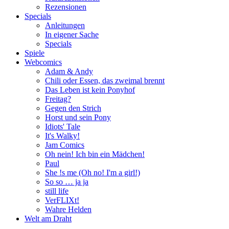
Rezensionen
Specials
Anleitungen
In eigener Sache
Specials
Spiele
Webcomics
Adam & Andy
Chili oder Essen, das zweimal brennt
Das Leben ist kein Ponyhof
Freitag?
Gegen den Strich
Horst und sein Pony
Idiots' Tale
It's Walky!
Jam Comics
Oh nein! Ich bin ein Mädchen!
Paul
She !s me (Oh no! I'm a girl!)
So so … ja ja
still life
VerFLIXt!
Wahre Helden
Welt am Draht