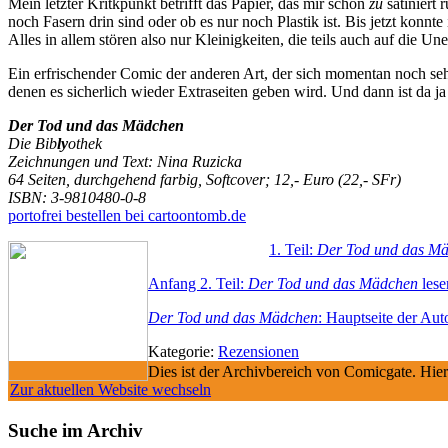
Mein letzter Kritkpunkt betrifft das Papier, das mir schon
zu
satiniert 
noch Fasern drin sind oder ob es nur noch Plastik ist. Bis jetzt konnt
Alles in allem stören also nur Kleinigkeiten, die teils auch auf die U
Ein erfrischender Comic der anderen Art, der sich momentan noch sehr
denen es sicherlich wieder Extraseiten geben wird. Und dann ist da 
Der Tod und das Mädchen
Die Bib
ly
othek
Zeichnungen und Text: Nina Ruzicka
64 Seiten, durchgehend farbig, Softcover; 12,- Euro (22,- SFr)
ISBN: 3-9810480-0-8
portofrei bestellen bei cartoontomb.de
1. Teil:
Der Tod und das M
Anfang 2. Teil:
Der Tod und das Mädchen
lese
Der Tod und das Mädchen
: Hauptseite der Au
Kategorie:
Rezensionen
Dies ist der Archivbereich von Comicgate. Hier
Zur aktuellen Website wechseln
Suche im Archiv