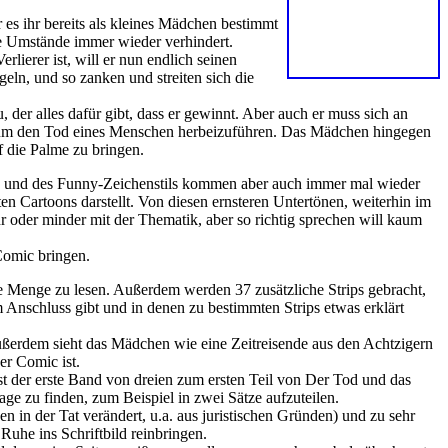
r es ihr bereits als kleines Mädchen bestimmt
e Umstände immer wieder verhindert.
rlierer ist, will er nun endlich seinen
eln, und so zanken und streiten sich die
u, der alles dafür gibt, dass er gewinnt. Aber auch er muss sich an
ifen, um den Tod eines Menschen herbeizuführen. Das Mädchen hingegen
f die Palme zu bringen.
gs und des Funny-Zeichenstils kommen aber auch immer mal wieder
 Cartoons darstellt. Von diesen ernsteren Untertönen, weiterhin im
r oder minder mit der Thematik, aber so richtig sprechen will kaum
Comic bringen.
’ne Menge zu lesen. Außerdem werden 37 zusätzliche Strips gebracht,
im Anschluss gibt und in denen zu bestimmten Strips etwas erklärt
. Außerdem sieht das Mädchen wie eine Zeitreisende aus den Achtzigern
er Comic ist.
st der erste Band von dreien zum ersten Teil von Der Tod und das
age zu finden, zum Beispiel in zwei Sätze aufzuteilen.
en in der Tat verändert, u.a. aus juristischen Gründen) und zu sehr
Ruhe ins Schriftbild reinbringen.