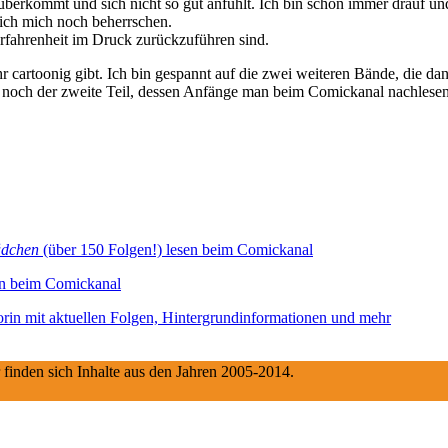
rüberkommt und sich nicht so gut anfühlt. Ich bin schon immer drauf un
e ich mich noch beherrschen.
nerfahrenheit im Druck zurückzuführen sind.
 cartoonig gibt. Ich bin gespannt auf die zwei weiteren Bände, die da
ja noch der zweite Teil, dessen Anfänge man beim Comickanal nachlese
ädchen
(über 150 Folgen!) lesen beim Comickanal
n beim Comickanal
torin mit aktuellen Folgen, Hintergrundinformationen und mehr
 finden sich Inhalte aus den Jahren 2005-2014.