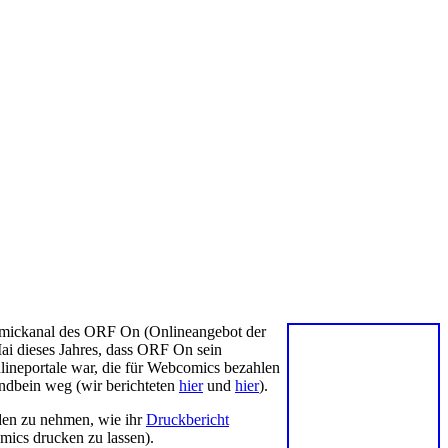
 Comickanal des ORF On (Onlineangebot der
Mai dieses Jahres, dass ORF On sein
nlineportale war, die für Webcomics bezahlen
tandbein weg (wir berichteten
hier
und
hier
).
den zu nehmen, wie ihr
Druckbericht
omics drucken zu lassen).