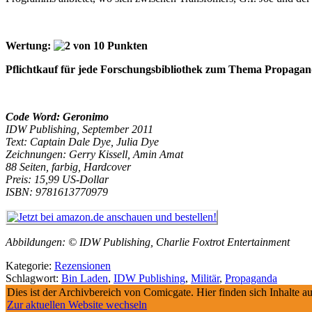
Wertung:
Pflichtkauf für jede Forschungsbibliothek zum Thema Propagand
Code Word: Geronimo
IDW Publishing, September 2011
Text: Captain Dale Dye, Julia Dye
Zeichnungen: Gerry Kissell, Amin Amat
88 Seiten, farbig, Hardcover
Preis: 15,99 US-Dollar
ISBN:
9781613770979
Abbildungen: © IDW Publishing, Charlie Foxtrot Entertainment
Kategorie:
Rezensionen
Schlagwort:
Bin Laden
,
IDW Publishing
,
Militär
,
Propaganda
Dies ist der Archivbereich von Comicgate. Hier finden sich Inhalte 
Zur aktuellen Website wechseln