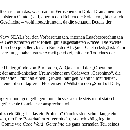
elt es sich um das, was man im Fernsehen ein Doku-Drama nennen
nisterin Clinton) auf, aber in den Reihen der Soldaten gibt es auch
 Geschichte – wohl notgedrungen, da die genauen Details der
der Navy SEALs bei den Vorbereitungen, internen Lagebesprechungen
Gerätschaften einer tollen, gut ausgestatteten Armee. Die zweite
bisschen geballert, bis am Ende der Al-Qaida-Chef erledigt ist. Zum
ere Jungs haben ganze Arbeit geleistet, mit dem Tod eines der
 die Hintergründe von Bin Laden, Al Qaida und der „Operation
Kritik der amerikanischen Ureinwohner am Codewort „Geronimo“, die
renhaften Tribut an einen „großen, mutigen Mann“ umzudeuten.
iner dieser tapferen Helden sein? Willst du den „Spirit of Duty,
eichnungen gelingen ihnen besser als die stets recht statisch
ngefleischte Comicleser ansprechen will.
d zu einfältig. Ist das ein Problem? Comics sind schon lange ein
n, um ihre Botschaften zu vermitteln, ist auch völlig legitim.
en Comic wie
Code Word: Geronimo
als ganz normalen Teil seines