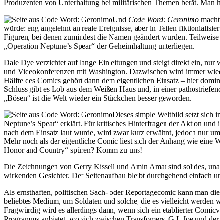
Produzenten von Unterhaltung bei militärischen Themen berät. Man hat
Und
Code Word: Geronimo
macht 
würde: eng angelehnt an reale Ereignisse, aber in Teilen fiktionialis
Figuren, bei denen zumindest die Namen geändert wurden. Teilweise e
„Operation Neptune’s Spear“ der Geheimhaltung unterliegen.
Dale Dye verzichtet auf lange Einleitungen und steigt direkt ein, 
und Videokonferenzen mit Washington. Dazwischen wird immer wieder 
Hälfte des Comics gehört dann dem eigentlichen Einsatz – hier domini
Schluss gibt es Lob aus dem Weißen Haus und, in einer pathostriefen
„Bösen“ ist die Welt wieder ein Stückchen besser geworden.
Dieses simple Weltbild setzt sich
Neptune’s Spear“ erklärt. Für kritisches Hinterfragen der Aktion und
nach dem Einsatz laut wurde, wird zwar kurz erwähnt, jedoch nur u
Mehr noch als der eigentliche Comic liest sich der Anhang wie eine 
Honor and Country“ spüren? Komm zu uns!
Die Zeichnungen von Gerry Kissell und Amin Amat sind solides, unau
wirkenden Gesichter. Der Seitenaufbau bleibt durchgehend einfach und 
Als ernsthaften, politischen Sach- oder Reportagecomic kann man diese
beliebtes Medium, um Soldaten und solche, die es vielleicht werden wol
Fragwürdig wird es allerdings dann, wenn sich ein etablierter Comi
Programms anbietet, wo sich zwischen Transfomers, G.I. Joe und de