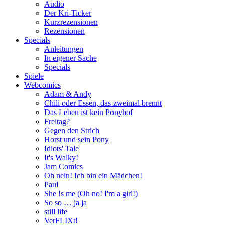
Audio
Der Kri-Ticker
Kurzrezensionen
Rezensionen
Specials
Anleitungen
In eigener Sache
Specials
Spiele
Webcomics
Adam & Andy
Chili oder Essen, das zweimal brennt
Das Leben ist kein Ponyhof
Freitag?
Gegen den Strich
Horst und sein Pony
Idiots' Tale
It's Walky!
Jam Comics
Oh nein! Ich bin ein Mädchen!
Paul
She !s me (Oh no! I'm a girl!)
So so … ja ja
still life
VerFLIXt!