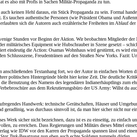
 es also mit Profis in Sachen Militär-Propaganda zu tun.
auch keinen Hehl daraus, ein Stück Propaganda zu sein. Formal hand
iert. Es tauchen authentische Personen (wie Präsident Obama und Außenmi
rlaubten sich die Autoren auch erzählerische Freiheiten im Ablauf der
nur wenige Stunden vor Beginn der Aktion. Wir beobachten Mitglieder 
militärisches Equipment wie Hubschrauber in Szene gesetzt – schicke 
ert eindeutig die Action: Osamas Wohnhaus wird gestürmt, es wird ein 
den Schlussszene, Freudentränen auf den Straßen New Yorks. Fazit: Uns
 im anschließenden Textanhang fort, wo der Autor in einfachen Worten
 ihrer politischen Hintergründe bleibt hier keine Zeit. Die deutliche 
m die Benutzung des Namens des legendären Indianerhäuptlings zum eh
Werbebroschüre aus dem Rekrutierungsbüro der US Army: Willst du auch e
fregendes Handwerk: technische Gerätschaften, Häuser und Umgebungsz
geradlinig, was durchaus sinnvoll ist, da man hier sicher nicht nur ei
s Werk sicher nicht bezeichnen, dazu ist es zu einseitig, zu einfach un
len, zu erreichen. Dass Regierungen und Militärs dieses Mittel einsetze
cverlag wie IDW vor den Karren der Propaganda spannen lässt und ein
r
Star Trek
-Besatzung nun eben auch echte Soldaten tummeln dürfen.