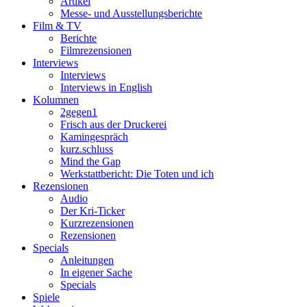
Artikel
Messe- und Ausstellungsberichte
Film & TV
Berichte
Filmrezensionen
Interviews
Interviews
Interviews in English
Kolumnen
2gegen1
Frisch aus der Druckerei
Kamingespräch
kurz.schluss
Mind the Gap
Werkstattbericht: Die Toten und ich
Rezensionen
Audio
Der Kri-Ticker
Kurzrezensionen
Rezensionen
Specials
Anleitungen
In eigener Sache
Specials
Spiele