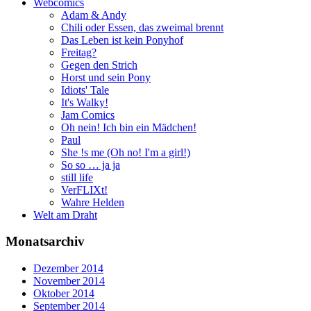
Webcomics
Adam & Andy
Chili oder Essen, das zweimal brennt
Das Leben ist kein Ponyhof
Freitag?
Gegen den Strich
Horst und sein Pony
Idiots' Tale
It's Walky!
Jam Comics
Oh nein! Ich bin ein Mädchen!
Paul
She !s me (Oh no! I'm a girl!)
So so … ja ja
still life
VerFLIXt!
Wahre Helden
Welt am Draht
Monatsarchiv
Dezember 2014
November 2014
Oktober 2014
September 2014