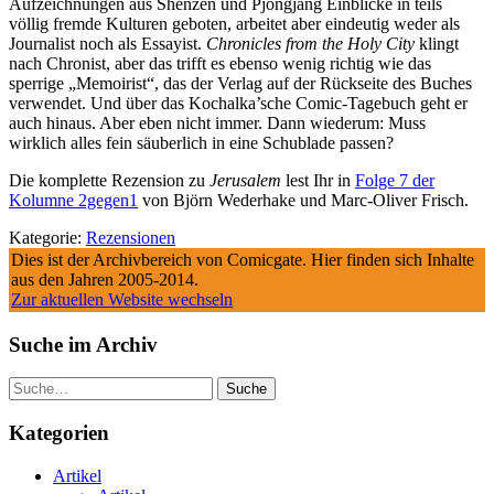
Aufzeichnungen aus Shenzen und Pjöngjang Einblicke in teils
völlig fremde Kulturen geboten, arbeitet aber eindeutig weder als
Journalist noch als Essayist.
Chronicles from the Holy City
klingt
nach Chronist, aber das trifft es ebenso wenig richtig wie das
sperrige „Memoirist“, das der Verlag auf der Rückseite des Buches
verwendet. Und über das Kochalka’sche Comic-Tagebuch geht er
auch hinaus. Aber eben nicht immer. Dann wiederum: Muss
wirklich alles fein säuberlich in eine Schublade passen?
Die komplette Rezension zu
Jerusalem
lest Ihr in
Folge 7 der
Kolumne 2gegen1
von Björn Wederhake und Marc-Oliver Frisch.
Kategorie:
Rezensionen
Dies ist der Archivbereich von Comicgate. Hier finden sich Inhalte
aus den Jahren 2005-2014.
Zur aktuellen Website wechseln
Suche im Archiv
Suche
Kategorien
Artikel