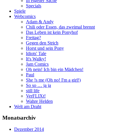
In eigener Sache
Specials
Spiele
Webcomics
Adam & Andy
Chili oder Essen, das zweimal brennt
Das Leben ist kein Ponyhof
Freitag?
Gegen den Strich
Horst und sein Pony
Idiots' Tale
It's Walky!
Jam Comics
Oh nein! Ich bin ein Mädchen!
Paul
She !s me (Oh no! I'm a girl!)
So so … ja ja
still life
VerFLIXt!
Wahre Helden
Welt am Draht
Monatsarchiv
Dezember 2014