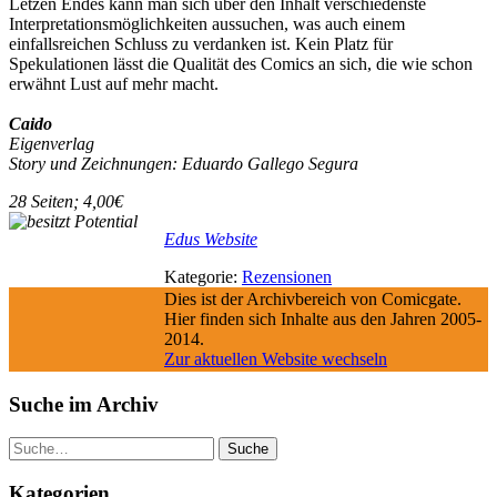
Letzen Endes kann man sich über den Inhalt verschiedenste
Interpretationsmöglichkeiten aussuchen, was auch einem
einfallsreichen Schluss zu verdanken ist. Kein Platz für
Spekulationen lässt die Qualität des Comics an sich, die wie schon
erwähnt Lust auf mehr macht.
Caido
Eigenverlag
Story und Zeichnungen:
Eduardo Gallego Segura
28 Seiten; 4,00€
Edus Website
Kategorie:
Rezensionen
Dies ist der Archivbereich von Comicgate.
Hier finden sich Inhalte aus den Jahren 2005-
2014.
Zur aktuellen Website wechseln
Suche im Archiv
Suche
Kategorien