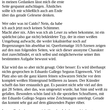
in meinen Gedanken lässt mich die erste
Seite gespannt aufschlagen. Ähnliches
sollte ich mir schließlich auch am Ende
über das gerade Gelesene denken.
Wer oder was ist Caido? Nein, da habe
ich auch jetzt noch keinen Schimmer.
Macht aber nix. Alles was ich als Leser zu sehen bekomme, ist ein
spärlichst (also gar nicht) bekleideter Typ, der in einer weißen
Umgebung aufwacht, die weder lokalisierbar noch auf
Begrenzungen hin absehbar ist. Querformatige 16:9-Szenen zeigen
auf den nun folgenden Seiten, wie sich dieser anonyme Charakter
dort zurechtfindet, er sich selbst und möglicherweise seiner ihm
bestimmten Aufgabe bewusst wird.
Klar wird das so aber nicht gesagt. Oder besser: Es wird überhaupt
nichts gesprochen in Eduardo Gallego Seguras Eigenwerk. Viel
Platz also um die ganz klaren feinen schwarzen Striche vor dem
komplett weißen Hintergrund brillieren zu lassen. Der Künstler
schafft das hier erstaunlich gut. Es passiert nicht sehr viel auf den
gut 28 Seiten, aber das, was umgesetzt wurde, hat Sinn und weiß zu
gefallen. Besonders schön fand ich die speziellen Schraffuren, mit
der Eduardo Gallego Segura seine Zeichnungen unterlegt. Gerade
das kommt sehr gut auf dem glänzenden Papier rüber.