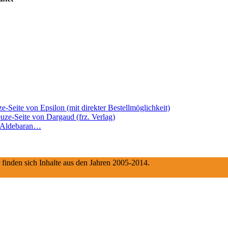
e-Seite von Epsilon (mit direkter Bestellmöglichkeit)
euze-Seite von Dargaud (frz. Verlag)
d Aldebaran…
 finden sich Inhalte aus den Jahren 2005-2014.