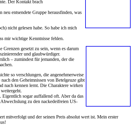
nnte. Der Kontakt brach
in neu entsendete Gruppe herausfinden, was
noch) nicht gelesen habe. So habe ich mich
ass mir wichtige Kenntnisse fehlen.
ine Grenzen gesetzt zu sein, wenn es darum
aszinierender und glaubwürdiger.
lich – zumindest für jemanden, der die
machen.
hichte so verschlungen, die angenehmerweise
e nach den Geheimnissen von Betelgeuze gibt
nd nach kennen lernt. Die Charaktere wirken
 weitergeht.
. Eigentlich sogar auffallend oft. Aber da das
nde Abwechslung zu den nackedeifreien US-
mitverfolgt und der seinen Preis absolut wert ist. Mein erster
aus!