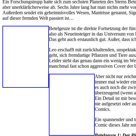
Ein Forschungstrupp hatte sich zum sechsten Planeten des Sterns Bet
aber unerklärlicherweise ab. Sechs Jahre lang hat man nichts mehr vo
Außerdem sendet ein geheimnisvolles Wesen, Mantrisse genannt, Sig
auf dieser fremden Welt passiert ist…
Betelgeuze ist die direkte Fortsetzung der fü
also als Neueinsteiger in das Universum von
Das geht auch erstaunlich gut. Außer, dass ic
Leo erschafft mit zurückhaltenden, unspektak
geht, sich fremdartige Pflanzen und Tiere au
Leider steht das genau dann ein wenig im We
manchmal fast schon aggressiven Cover der US
Aber nicht nur zeich
immer mal wieder ein
es auch noch die zwi
überzeugend (wenn auc
Ein Detail ist mir bes
nie aufgesetzt oder a
Comics.
Ein spannender und t
Comic dieses Jahr mit
Betelgeuze 1: Der Pl