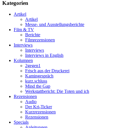
Kategorien
Artikel
Artikel
Messe- und Ausstellungsberichte
Film & TV
Berichte
Filmrezensionen
Interviews
Interviews
Interviews in English
Kolumnen
2gegen1
Frisch aus der Druckerei
Kamingespräch
kurz.schluss
Mind the Gap
Werkstattbericht: Die Toten und ich
Rezensionen
Audio
Der Kri-Ticker
Kurzrezensionen
Rezensionen
Specials
Anleitungen