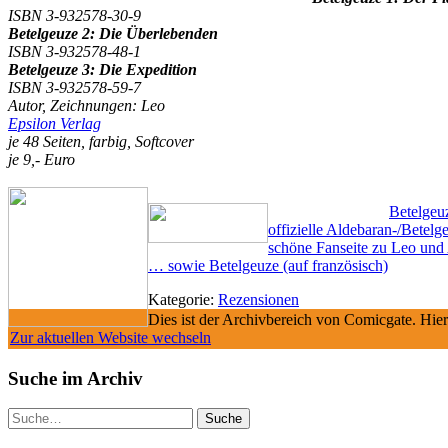
ISBN 3-932578-30-9
Betelgeuze 2: Die Überlebenden
ISBN 3-932578-48-1
Betelgeuze 3: Die Expedition
ISBN 3-932578-59-7
Autor, Zeichnungen: Leo
Epsilon Verlag
je 48 Seiten, farbig, Softcover
je 9,- Euro
Betelgeuz
offizielle Aldebaran-/Betelg
schöne Fanseite zu Leo un
… sowie Betelgeuze (auf französisch)
Kategorie:
Rezensionen
Dies ist der Archivbereich von Comicgate. Hier
Zur aktuellen Website wechseln
Suche im Archiv
Suche