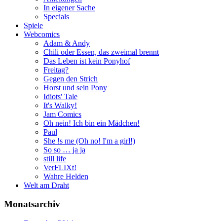
In eigener Sache
Specials
Spiele
Webcomics
Adam & Andy
Chili oder Essen, das zweimal brennt
Das Leben ist kein Ponyhof
Freitag?
Gegen den Strich
Horst und sein Pony
Idiots' Tale
It's Walky!
Jam Comics
Oh nein! Ich bin ein Mädchen!
Paul
She !s me (Oh no! I'm a girl!)
So so … ja ja
still life
VerFLIXt!
Wahre Helden
Welt am Draht
Monatsarchiv