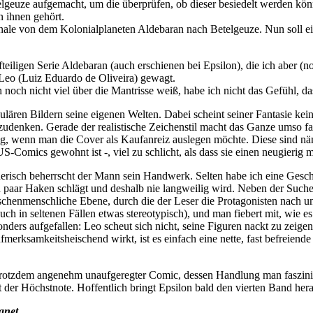
elgeuze aufgemacht, um die überprüfen, ob dieser besiedelt werden kö
n ihnen gehört.
nale von dem Kolonialplaneten Aldebaran nach Betelgeuze. Nun soll e
nfteiligen Serie Aldebaran (auch erschienen bei Epsilon), die ich aber (
 Leo (Luiz Eduardo de Oliveira) gewagt.
h noch nicht viel über die Mantrisse weiß, habe ich nicht das Gefühl, d
ulären Bildern seine eigenen Welten. Dabei scheint seiner Fantasie ke
szudenken. Gerade der realistische Zeichenstil macht das Ganze umso f
g, wenn man die Cover als Kaufanreiz auslegen möchte. Diese sind näm
-Comics gewohnt ist -, viel zu schlicht, als dass sie einen neugierig 
nerisch beherrscht der Mann sein Handwerk. Selten habe ich eine Gesc
 paar Haken schlägt und deshalb nie langweilig wird. Neben der Such
schenmenschliche Ebene, durch die der Leser die Protagonisten nach u
h in seltenen Fällen etwas stereotypisch), und man fiebert mit, wie es
onders aufgefallen: Leo scheut sich nicht, seine Figuren nackt zu zeigen
ufmerksamkeitsheischend wirkt, ist es einfach eine nette, fast befreie
rotzdem angenehm unaufgeregter Comic, dessen Handlung man fasziniert 
 der Höchstnote. Hoffentlich bringt Epsilon bald den vierten Band her
anet