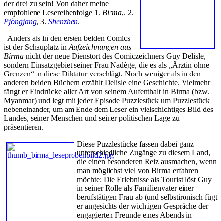
der drei zu sein! Von daher meine
empfohlene Lesereihenfolge 1.
Birma
,. 2.
Pjöngjang
, 3.
Shenzhen
.
Anders als in den ersten beiden Comics
ist der Schauplatz in
Aufzeichnungen aus
Birma
nicht der neue Dienstort des Comiczeichners Guy Delisle,
sondern Einsatzgebiet seiner Frau Nadège, die es als „Ärztin ohne
Grenzen“ in diese Diktatur verschlägt. Noch weniger als in den
anderen beiden Büchern erzählt Delisle eine Geschichte. Vielmehr
fängt er Eindrücke aller Art von seinem Aufenthalt in Birma (bzw.
Myanmar) und legt mit jeder Episode Puzzlestück um Puzzlestück
nebeneinander, um am Ende dem Leser ein vielschichtiges Bild des
Landes, seiner Menschen und seiner politischen Lage zu
präsentieren.
Diese Puzzlestücke fassen dabei ganz
unterschiedliche Zugänge zu diesem Land,
die einen besonderen Reiz ausmachen, wenn
man möglichst viel von Birma erfahren
möchte: Die Erlebnisse als Tourist löst Guy
in seiner Rolle als Familienvater einer
berufstätigen Frau ab (und selbstironisch fügt
er angesichts der wichtigen Gespräche der
engagierten Freunde eines Abends in