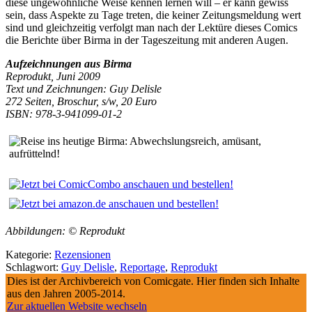
diese ungewöhnliche Weise kennen lernen will – er kann gewiss
sein, dass Aspekte zu Tage treten, die keiner Zeitungsmeldung wert
sind und gleichzeitig verfolgt man nach der Lektüre dieses Comics
die Berichte über Birma in der Tageszeitung mit anderen Augen.
Aufzeichnungen aus Birma
Reprodukt, Juni 2009
Text und
Zeichnungen
: Guy Delisle
272 Seiten, Broschur, s/w, 20 Euro
ISBN: 978-3-941099-01-2
Abbildungen: © Reprodukt
Kategorie:
Rezensionen
Schlagwort:
Guy Delisle
,
Reportage
,
Reprodukt
Dies ist der Archivbereich von Comicgate. Hier finden sich Inhalte
aus den Jahren 2005-2014.
Zur aktuellen Website wechseln