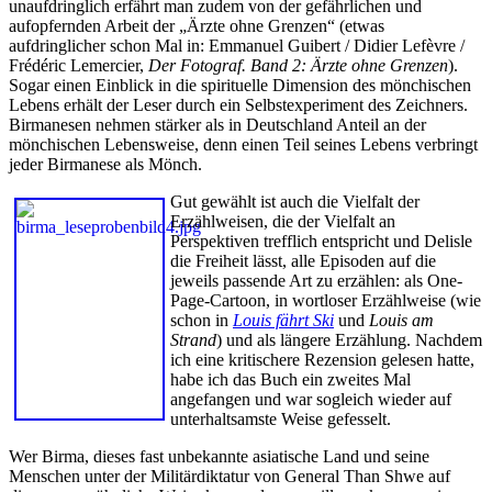
unaufdringlich erfährt man zudem von der gefährlichen und
aufopfernden Arbeit der „Ärzte ohne Grenzen“ (etwas
aufdringlicher schon Mal in: Emmanuel Guibert / Didier Lefèvre /
Frédéric Lemercier,
Der Fotograf. Band 2: Ärzte ohne Grenzen
).
Sogar einen Einblick in die spirituelle Dimension des mönchischen
Lebens erhält der Leser durch ein Selbstexperiment des Zeichners.
Birmanesen nehmen stärker als in Deutschland Anteil an der
mönchischen Lebensweise, denn einen Teil seines Lebens verbringt
jeder Birmanese als Mönch.
Gut gewählt ist auch die Vielfalt der
Erzählweisen, die der Vielfalt an
Perspektiven trefflich entspricht und Delisle
die Freiheit lässt, alle Episoden auf die
jeweils passende Art zu erzählen: als One-
Page-Cartoon, in wortloser Erzählweise (wie
schon in
Louis fährt Ski
und
Louis am
Strand
) und als längere Erzählung. Nachdem
ich eine kritischere Rezension gelesen hatte,
habe ich das Buch ein zweites Mal
angefangen und war sogleich wieder auf
unterhaltsamste Weise gefesselt.
Wer Birma, dieses fast unbekannte asiatische Land und seine
Menschen unter der Militärdiktatur von General Than Shwe auf