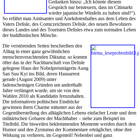
Gedanken hinzu: „Ich könnte diesem
Gespräch nur beisteuern, dass im Citimarkt
wieder japanische Windeln zu haben sind!“).
So erfährt man Amüsantes und Anekdotenhaftes aus dem Leben des
Vaters Delisle, des Comiczeichners Delisle, des neuen Bewohners
dieses Landes und des Touristen Delisles etwa zum normalen Leben
der buddhistischen Mönche.
Die verstörenden Seiten beschreiben den
Alltag in einer ganz gewöhnlichen
menschenverachtenden Diktatur, so kommt
öfter das in der Nachbarschaft von Delisle
gelegene Haus der Nobelpreisträgerin Aung
San Suu Kyi ins Bild, deren Hausarrest
gerade (August 2009) unter
fadenscheinigen Gründen um anderthalb
Jahre verlängert wurde, um sie von den
Wahlen 2010 als Kandidatin fernzuhalten.
Die informativen politischen Eindrücke
gewinnen ihren Charme mitunter aus der
Gegenüberstellung des alltäglichen Lebens einfacher Leute und dem
militärischen Gebaren der Machthaber – siehe zum Beispiel im
Titelbild. Die bisweilen beklemmenden Momente werden durch den
Humor und den Zynismus der Kommentare erträglicher, ohne ihre
Wirkung zu verlieren, im Gegenteil! Nebenbei und ganz