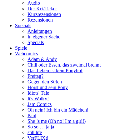
Audio
Der Kri-Ticker
Kurzrezensionen
Rezensionen
Specials
Anleitungen
In eigener Sache
Specials
Spiele
Webcomics
Adam & Andy
Chili oder Essen, das zweimal brennt
Das Leben ist kein Ponyhof
Freitag?
Gegen den Strich
Horst und sein Pony
Idiots' Tale
It's Walky!
Jam Comics
Oh nein! Ich bin ein Mädchen!
Paul
She !s me (Oh no! I'm a girl!)
So so … ja ja
still life
VerFLIXt!