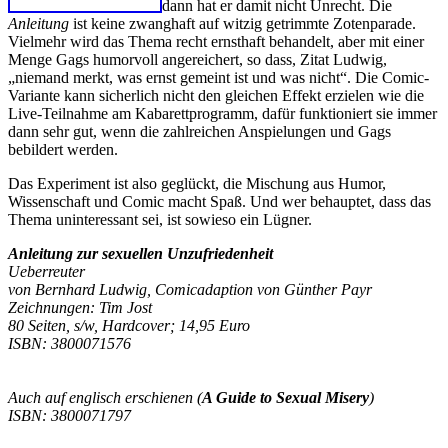
dann hat er damit nicht Unrecht. Die
Anleitung
ist keine zwanghaft auf witzig getrimmte Zotenparade.
Vielmehr wird das Thema recht ernsthaft behandelt, aber mit einer
Menge Gags humorvoll angereichert, so dass, Zitat Ludwig,
„niemand merkt, was ernst gemeint ist und was nicht“. Die Comic-
Variante kann sicherlich nicht den gleichen Effekt erzielen wie die
Live-Teilnahme am Kabarettprogramm, dafür funktioniert sie immer
dann sehr gut, wenn die zahlreichen Anspielungen und Gags
bebildert werden.
Das Experiment ist also geglückt, die Mischung aus Humor,
Wissenschaft und Comic macht Spaß. Und wer behauptet, dass das
Thema uninteressant sei, ist sowieso ein Lügner.
Anleitung zur sexuellen Unzufriedenheit
Ueberreuter
von Bernhard Ludwig, Comicadaption von Günther Payr
Zeichnungen: Tim Jost
80 Seiten, s/w, Hardcover; 14,95 Euro
ISBN: 3800071576
Auch auf englisch erschienen (
A Guide to Sexual Misery
)
ISBN: 3800071797