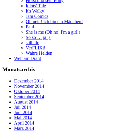
Horst und sein Pony
Idiots' Tale
It's Walky!
Jam Comics
Oh nein! Ich bin ein Mädchen!
Paul
She !s me (Oh no! I'm a girl!)
So so … ja ja
still life
VerFLIXt!
Wahre Helden
Welt am Draht
Monatsarchiv
Dezember 2014
November 2014
Oktober 2014
September 2014
August 2014
Juli 2014
Juni 2014
Mai 2014
April 2014
März 2014