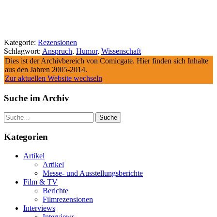
Kategorie:
Rezensionen
Schlagwort:
Anspruch
,
Humor
,
Wissenschaft
Dies ist der Archivbereich von Comicgate. Hier finden sich Inhalte
aus den Jahren 2005-2014.
Zur aktuellen Website wechseln
Suche im Archiv
Suche
Kategorien
Artikel
Artikel
Messe- und Ausstellungsberichte
Film & TV
Berichte
Filmrezensionen
Interviews
Interviews