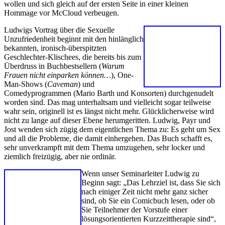
wollen und sich gleich auf der ersten Seite in einer kleinen
Hommage vor McCloud verbeugen.
Ludwigs Vortrag über die Sexuelle
Unzufriedenheit beginnt mit den hinlänglich
bekannten, ironisch-überspitzten
Geschlechter-Klischees, die bereits bis zum
Überdruss in Buchbestsellern (
Warum
Frauen nicht einparken können…
), One-
Man-Shows (
Caveman
) und
Comedyprogrammen (Mario Barth und Konsorten) durchgenudelt
worden sind. Das mag unterhaltsam und vielleicht sogar teilweise
wahr sein, originell ist es längst nicht mehr. Glücklicherweise wird
nicht zu lange auf dieser Ebene herumgeritten. Ludwig, Payr und
Jost wenden sich zügig dem eigentlichen Thema zu: Es geht um Sex
und all die Probleme, die damit einhergehen. Das Buch schafft es,
sehr unverkrampft mit dem Thema umzugehen, sehr locker und
ziemlich freizügig, aber nie ordinär.
Wenn unser Seminarleiter Ludwig zu
Beginn sagt: „Das Lehrziel ist, dass Sie sich
nach einiger Zeit nicht mehr ganz sicher
sind, ob Sie ein Comicbuch lesen, oder ob
Sie Teilnehmer der Vorstufe einer
lösungsorientierten Kurzzeittherapie sind“,