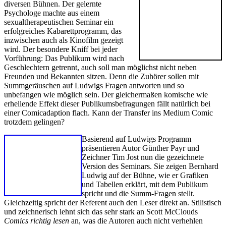
diversen Bühnen. Der gelernte
Psychologe machte aus einem
sexualtherapeutischen Seminar ein
erfolgreiches Kabarettprogramm, das
inzwischen auch als Kinofilm gezeigt
wird. Der besondere Kniff bei jeder
Vorführung: Das Publikum wird nach
Geschlechtern getrennt, auch soll man möglichst nicht neben
Freunden und Bekannten sitzen. Denn die Zuhörer sollen mit
Summgeräuschen auf Ludwigs Fragen antworten und so
unbefangen wie möglich sein. Der gleichermaßen komische wie
erhellende Effekt dieser Publikumsbefragungen fällt natürlich bei
einer Comicadaption flach. Kann der Transfer ins Medium Comic
trotzdem gelingen?
Basierend auf Ludwigs Programm
präsentieren Autor Günther Payr und
Zeichner Tim Jost nun die gezeichnete
Version des Seminars. Sie zeigen Bernhard
Ludwig auf der Bühne, wie er Grafiken
und Tabellen erklärt, mit dem Publikum
spricht und die Summ-Fragen stellt.
Gleichzeitig spricht der Referent auch den Leser direkt an. Stilistisch
und zeichnerisch lehnt sich das sehr stark an Scott McClouds
Comics richtig lesen
an, was die Autoren auch nicht verhehlen