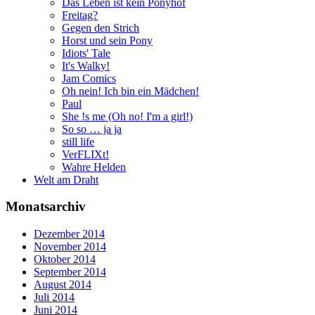
Das Leben ist kein Ponyhof
Freitag?
Gegen den Strich
Horst und sein Pony
Idiots' Tale
It's Walky!
Jam Comics
Oh nein! Ich bin ein Mädchen!
Paul
She !s me (Oh no! I'm a girl!)
So so … ja ja
still life
VerFLIXt!
Wahre Helden
Welt am Draht
Monatsarchiv
Dezember 2014
November 2014
Oktober 2014
September 2014
August 2014
Juli 2014
Juni 2014