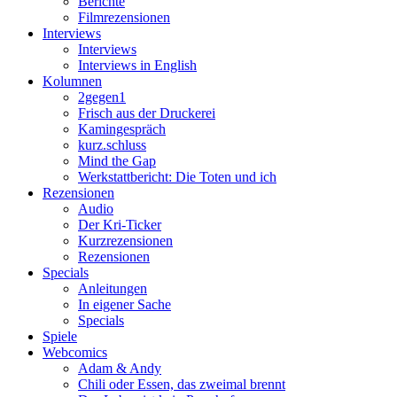
Berichte
Filmrezensionen
Interviews
Interviews
Interviews in English
Kolumnen
2gegen1
Frisch aus der Druckerei
Kamingespräch
kurz.schluss
Mind the Gap
Werkstattbericht: Die Toten und ich
Rezensionen
Audio
Der Kri-Ticker
Kurzrezensionen
Rezensionen
Specials
Anleitungen
In eigener Sache
Specials
Spiele
Webcomics
Adam & Andy
Chili oder Essen, das zweimal brennt