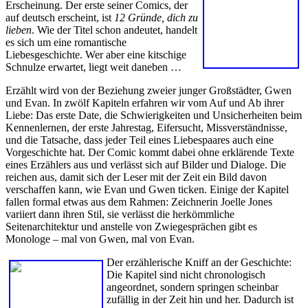
Erscheinung. Der erste seiner Comics, der
auf deutsch erscheint, ist
12 Gründe, dich zu
lieben
. Wie der Titel schon andeutet, handelt
es sich um eine romantische
Liebesgeschichte. Wer aber eine kitschige
Schnulze erwartet, liegt weit daneben …
Erzählt wird von der Beziehung zweier junger Großstädter, Gwen
und Evan. In zwölf Kapiteln erfahren wir vom Auf und Ab ihrer
Liebe: Das erste Date, die Schwierigkeiten und Unsicherheiten beim
Kennenlernen, der erste Jahrestag, Eifersucht, Missverständnisse,
und die Tatsache, dass jeder Teil eines Liebespaares auch eine
Vorgeschichte hat. Der Comic kommt dabei ohne erklärende Texte
eines Erzählers aus und verlässt sich auf Bilder und Dialoge. Die
reichen aus, damit sich der Leser mit der Zeit ein Bild davon
verschaffen kann, wie Evan und Gwen ticken. Einige der Kapitel
fallen formal etwas aus dem Rahmen: Zeichnerin Joelle Jones
variiert dann ihren Stil, sie verlässt die herkömmliche
Seitenarchitektur und anstelle von Zwiegesprächen gibt es
Monologe – mal von Gwen, mal von Evan.
Der erzählerische Kniff an der Geschichte:
Die Kapitel sind nicht chronologisch
angeordnet, sondern springen scheinbar
zufällig in der Zeit hin und her. Dadurch ist