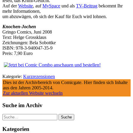
lesen, das Krimi-Gedicht.
Auf der
Website
, auf
MySpace
und als
TV-Beitrag
bekommt Ihr
mehr Informationen,
um abzuwägen, ob sich der Kauf für Euch wird lohnen.
Knochen-Jochen
Gringo Comics, Juni 2008
Text: Helge Grossklaus
Zeichnungen: Bela Sobottke
ISBN: 978-3-940047-35-9
Preis: 7,90 Euro
Kategorie:
Kurzrezensionen
Dies ist der Archivbereich von Comicgate. Hier finden sich Inhalte
aus den Jahren 2005-2014.
Zur aktuellen Website wechseln
Suche im Archiv
Suche
Kategorien