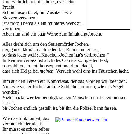
Und wahrlich, recht hatte er, es ist eine
Pracht.
Schön ausgestattet, mit Zusätzen wie
Skizzen versehen,
ist's trotz Thema als ein munteres Werk zu
verstehen.
Aber nun sind ein paar Worte zum Inhalt angebracht.
Alles dreht sich um den Serienmörder Jochen,
der, ganz akkurat, nach jeder Tat, Reime hinterlässt,
so dass jeder weiß: „Knochen-Jochen hat's verbrochen!“
In Reimen verfasst ist auch des Comics kompletter Text,
so wohlkonstruiert, konsequent und durchdacht,
dass sich Helge bei
meinem
Versuch wohl eins ins Fäustchen lacht.
Ihm auf den Fersen ein Kommissar, der das Morden will beenden.
Nur, wie soll er Jochen auf die Schliche kommen, wie das Segel
wenden?
Viele Tricks werden benötigt, sieben Menschen ihr Leben müssen
lassen,
bis Jochen endlich gestellt ist, bis ihn die Polizei kann fassen.
Wie das funktioniert, das
verrate ich hier nicht.
Ihr müsst es schon selber