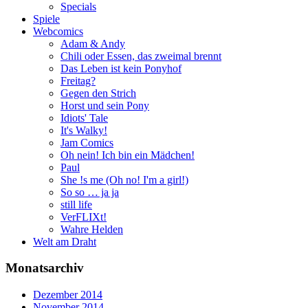
Specials
Spiele
Webcomics
Adam & Andy
Chili oder Essen, das zweimal brennt
Das Leben ist kein Ponyhof
Freitag?
Gegen den Strich
Horst und sein Pony
Idiots' Tale
It's Walky!
Jam Comics
Oh nein! Ich bin ein Mädchen!
Paul
She !s me (Oh no! I'm a girl!)
So so … ja ja
still life
VerFLIXt!
Wahre Helden
Welt am Draht
Monatsarchiv
Dezember 2014
November 2014