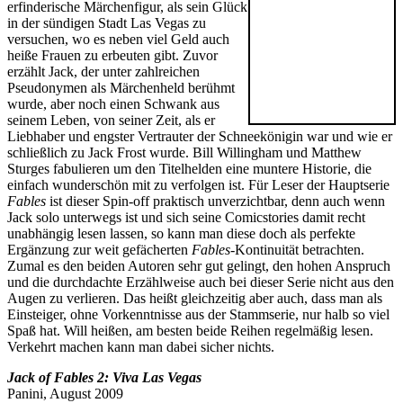
erfinderische Märchenfigur, als sein Glück
in der sündigen Stadt Las Vegas zu
versuchen, wo es neben viel Geld auch
heiße Frauen zu erbeuten gibt. Zuvor
erzählt Jack, der unter zahlreichen
Pseudonymen als Märchenheld berühmt
wurde, aber noch einen Schwank aus
seinem Leben, von seiner Zeit, als er
Liebhaber und engster Vertrauter der Schneekönigin war und wie er
schließlich zu Jack Frost wurde. Bill Willingham und Matthew
Sturges fabulieren um den Titelhelden eine muntere Historie, die
einfach wunderschön mit zu verfolgen ist. Für Leser der Hauptserie
Fables
ist dieser Spin-off praktisch unverzichtbar, denn auch wenn
Jack solo unterwegs ist und sich seine Comicstories damit recht
unabhängig lesen lassen, so kann man diese doch als perfekte
Ergänzung zur weit gefächerten
Fables
-Kontinuität betrachten.
Zumal es den beiden Autoren sehr gut gelingt, den hohen Anspruch
und die durchdachte Erzählweise auch bei dieser Serie nicht aus den
Augen zu verlieren. Das heißt gleichzeitig aber auch, dass man als
Einsteiger, ohne Vorkenntnisse aus der Stammserie, nur halb so viel
Spaß hat. Will heißen, am besten beide Reihen regelmäßig lesen.
Verkehrt machen kann man dabei sicher nichts.
Jack of Fables 2: Viva Las Vegas
Panini, August 2009