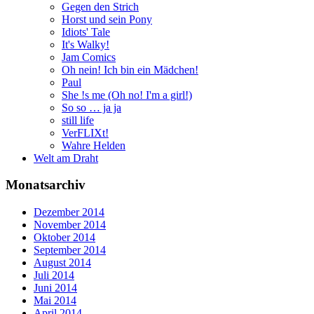
Gegen den Strich
Horst und sein Pony
Idiots' Tale
It's Walky!
Jam Comics
Oh nein! Ich bin ein Mädchen!
Paul
She !s me (Oh no! I'm a girl!)
So so … ja ja
still life
VerFLIXt!
Wahre Helden
Welt am Draht
Monatsarchiv
Dezember 2014
November 2014
Oktober 2014
September 2014
August 2014
Juli 2014
Juni 2014
Mai 2014
April 2014