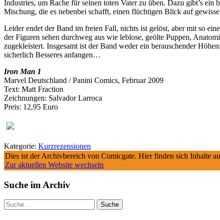
Industries, um Rache für seinen toten Vater zu üben. Dazu gibt’s ein 
Mischung, die es nebenbei schafft, einen flüchtigen Blick auf gewis
Leider endet der Band im freien Fall, nichts ist gelöst, aber mit so
der Figuren sehen durchweg aus wie leblose, geölte Puppen, Anatomi
zugekleistert. Insgesamt ist der Band weder ein berauschender Höhenf
sicherlich Besseres anfangen…
Iron Man 1
Marvel Deutschland / Panini Comics, Februar 2009
Text: Matt Fraction
Zeichnungen: Salvador Larroca
Preis: 12,95 Euro
Kategorie:
Kurzrezensionen
Dies ist der Archivbereich von Comicgate. Hier finden sich Inhalte 
Zur aktuellen Website wechseln
Suche im Archiv
Suche