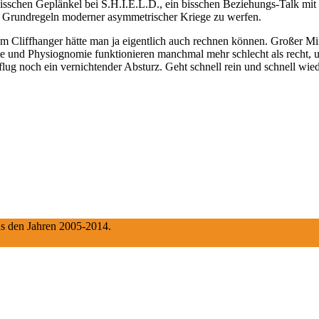
bisschen Geplänkel bei S.H.I.E.L.D., ein bisschen Beziehungs-Talk mit 
se Grundregeln moderner asymmetrischer Kriege zu werfen.
 einem Cliffhanger hätte man ja eigentlich auch rechnen können. Großer
e und Physiognomie funktionieren manchmal mehr schlecht als recht, u
lug noch ein vernichtender Absturz. Geht schnell rein und schnell wied
aus den Jahren 2005-2014.