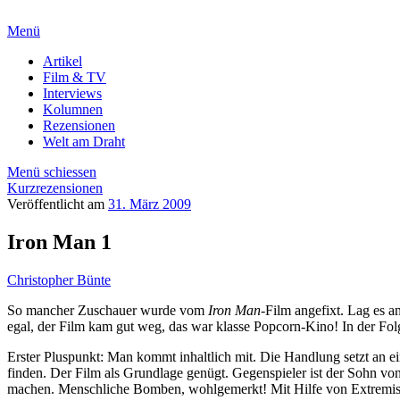
Menü
Artikel
Film & TV
Interviews
Kolumnen
Rezensionen
Welt am Draht
Menü schiessen
Kurzrezensionen
Veröffentlicht am
31. März 2009
Iron Man 1
Christopher Bünte
So mancher Zuschauer wurde vom
Iron Man
-Film angefixt. Lag es 
egal, der Film kam gut weg, das war klasse Popcorn-Kino! In der Folg
Erster Pluspunkt: Man kommt inhaltlich mit. Die Handlung setzt an 
finden. Der Film als Grundlage genügt. Gegenspieler ist der Sohn vo
machen. Menschliche Bomben, wohlgemerkt! Mit Hilfe von Extremisten