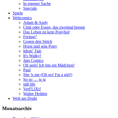
In eigener Sache
Specials
Spiele
Webcomics
Adam & Andy
Chili oder Essen, das zweimal brennt
Das Leben ist kein Ponyhof
Freitag?
Gegen den Strich
Horst und sein Pony
Idiots' Tale
It's Walky!
Jam Comics
Oh nein! Ich bin ein Mädchen!
Paul
She !s me (Oh no! I'm a girl!)
So so … ja ja
still life
VerFLIXt!
Wahre Helden
Welt am Draht
Monatsarchiv