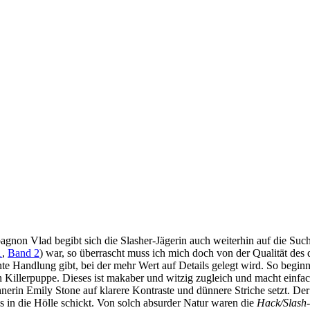
mpagnon
Vlad begibt sich die Slasher-Jägerin auch weiterhin auf die S
1
,
Band 2
) war, so überrascht muss ich mich doch von der Qualität des
gente Handlung gibt, bei der mehr Wert auf Details gelegt wird. So begi
Killerpuppe. Dieses ist makaber und witzig zugleich und macht einfach
nerin Emily Stone auf klarere Kontraste und dünnere Striche setzt. D
s in die Hölle schickt. Von solch absurder Natur waren die
Hack/Slash