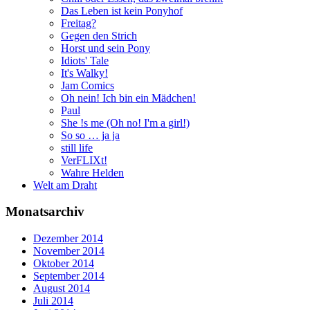
Das Leben ist kein Ponyhof
Freitag?
Gegen den Strich
Horst und sein Pony
Idiots' Tale
It's Walky!
Jam Comics
Oh nein! Ich bin ein Mädchen!
Paul
She !s me (Oh no! I'm a girl!)
So so … ja ja
still life
VerFLIXt!
Wahre Helden
Welt am Draht
Monatsarchiv
Dezember 2014
November 2014
Oktober 2014
September 2014
August 2014
Juli 2014