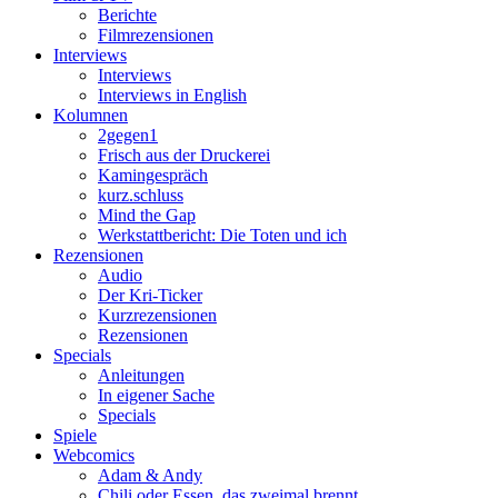
Berichte
Filmrezensionen
Interviews
Interviews
Interviews in English
Kolumnen
2gegen1
Frisch aus der Druckerei
Kamingespräch
kurz.schluss
Mind the Gap
Werkstattbericht: Die Toten und ich
Rezensionen
Audio
Der Kri-Ticker
Kurzrezensionen
Rezensionen
Specials
Anleitungen
In eigener Sache
Specials
Spiele
Webcomics
Adam & Andy
Chili oder Essen, das zweimal brennt