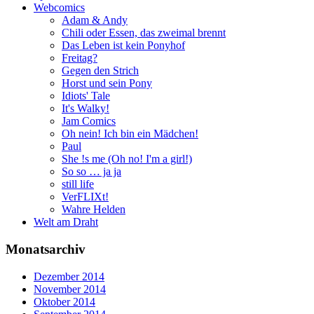
Webcomics
Adam & Andy
Chili oder Essen, das zweimal brennt
Das Leben ist kein Ponyhof
Freitag?
Gegen den Strich
Horst und sein Pony
Idiots' Tale
It's Walky!
Jam Comics
Oh nein! Ich bin ein Mädchen!
Paul
She !s me (Oh no! I'm a girl!)
So so … ja ja
still life
VerFLIXt!
Wahre Helden
Welt am Draht
Monatsarchiv
Dezember 2014
November 2014
Oktober 2014