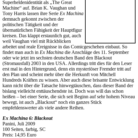
Superheldenidentität als
„
The Great
Machine
“
auf. Brian K. Vaughan und
Tony Harris lassen ihre Serie
Ex Machina
demnach gekonnt zwischen der
politischen Tätigkeit und der
übernatürlichen Fähigkeit der Hauptfigur
kreisen. Das klappt erstaunlich gut, auch
weil Vaughan viel mit Rückblicken
arbeitet und reale Ereignisse in das Comicgeschehen einbaut. So
findet man auch in
Ex Machina
die Anschläge des 11. September
oder wie jetzt im sechsten deutschen Band den Blackout
(Stromausfall) 2003 in den USA. Allerdings tritt dies für den Leser
erst mal in den Hintergrund, denn ein mysteriöser Fremder tritt auf
den Plan und scheint mehr über die Herkunft von Mitchell
Hundreds Kräften zu wissen. Aber auch diese brisante Entwicklung
kann nicht über die Tatsache hinwegtäuschen, dass dieser Band der
bislang vielleicht enttäuschendste ist. Doch was will das schon
heißen – bei einer Serie, die sich seit Beginn auf sehr hohem Niveau
bewegt, ist auch „Blackout“ noch ein ganzes Stück
empfehlenswerter als viele andere Reihen.
Ex Machina 6: Blackout
Panini, Juli 2009
100 Seiten, farbig, SC
Preis: 14,95 Euro