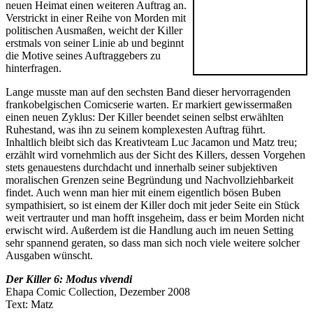
neuen Heimat einen weiteren Auftrag an.
Verstrickt in einer Reihe von Morden mit
politischen Ausmaßen, weicht der Killer
erstmals von seiner Linie ab und beginnt
die Motive seines Auftraggebers zu
hinterfragen.
Lange musste man auf den sechsten Band dieser hervorragenden
frankobelgischen Comicserie warten. Er markiert gewissermaßen
einen neuen Zyklus: Der Killer beendet seinen selbst erwählten
Ruhestand, was ihn zu seinem komplexesten Auftrag führt.
Inhaltlich bleibt sich das Kreativteam Luc Jacamon und Matz treu;
erzählt wird vornehmlich aus der Sicht des Killers, dessen Vorgehen
stets genauestens durchdacht und innerhalb seiner subjektiven
moralischen Grenzen seine Begründung und Nachvollziehbarkeit
findet. Auch wenn man hier mit einem eigentlich bösen Buben
sympathisiert, so ist einem der Killer doch mit jeder Seite ein Stück
weit vertrauter und man hofft insgeheim, dass er beim Morden nicht
erwischt wird. Außerdem ist die Handlung auch im neuen Setting
sehr spannend geraten, so dass man sich noch viele weitere solcher
Ausgaben wünscht.
Der Killer 6: Modus vivendi
Ehapa Comic Collection, Dezember 2008
Text: Matz