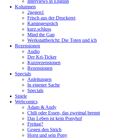
Interviews in English
Kolumnen
2gegen1
Frisch aus der Druckerei
Kamingespräch
kurz.schluss
Mind the Gap
Werkstattbericht: Die Toten und ich
Rezensionen
Audio
Der Kri-Ticker
Kurzrezensionen
Rezensionen
Specials
Anleitungen
In eigener Sache
Specials
Spiele
Webcomics
Adam & Andy
Chili oder Essen, das zweimal brennt
Das Leben ist kein Ponyhof
Freitag?
Gegen den Strich
Horst und sein Pony