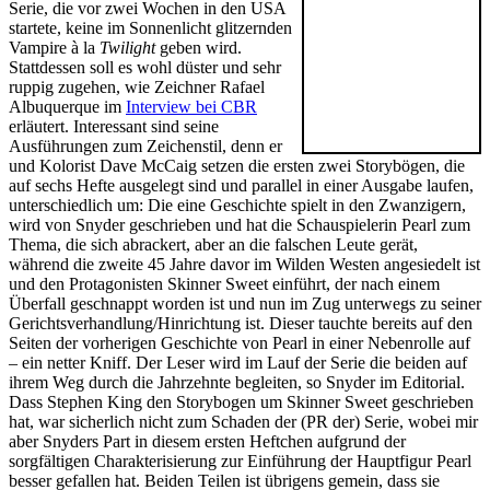
Serie, die vor zwei Wochen in den USA
startete, keine im Sonnenlicht glitzernden
Vampire à la
Twilight
geben wird.
Stattdessen soll es wohl düster und sehr
ruppig zugehen, wie
Zeichner Rafael
Albuquerque im
Interview bei CBR
erläutert. Interessant sind seine
Ausführungen zum Zeichenstil, denn er
und Kolorist Dave McCaig setzen die ersten zwei Storybögen, die
auf sechs Hefte ausgelegt sind und parallel in einer Ausgabe laufen,
unterschiedlich um: Die eine Geschichte spielt in den Zwanzigern,
wird von Snyder geschrieben und hat die Schauspielerin Pearl zum
Thema, die sich abrackert, aber an die falschen Leute gerät,
während die zweite 45 Jahre davor im Wilden Westen angesiedelt ist
und den Protagonisten
Skinner Sweet einführt, der nach einem
Überfall geschnappt worden ist und nun im Zug unterwegs zu seiner
Gerichtsverhandlung/Hinrichtung ist. Dieser tauchte bereits auf den
Seiten
der vorherigen Geschichte von Pearl
in einer Nebenrolle auf
– ein netter Kniff. Der Leser wird im Lauf der Serie die beiden auf
ihrem Weg durch die Jahrzehnte begleiten, so Snyder im Editorial.
Dass Stephen King den Storybogen um
Skinner Sweet geschrieben
hat, war sicherlich nicht zum Schaden der (PR der) Serie, wobei mir
aber Snyders Part in diesem ersten Heftchen aufgrund der
sorgfältigen Charakterisierung zur Einführung der Hauptfigur Pearl
besser gefallen hat. Beiden Teilen ist übrigens gemein, dass sie