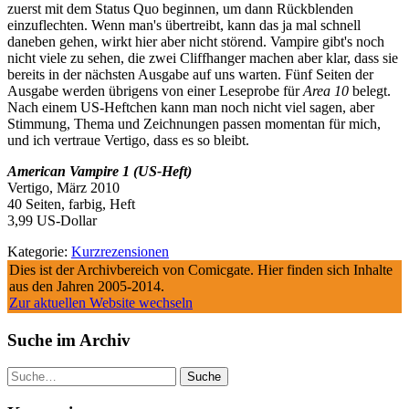
zuerst mit dem Status Quo beginnen, um dann Rückblenden
einzuflechten. Wenn man's übertreibt, kann das ja mal schnell
daneben gehen, wirkt hier aber nicht störend. Vampire gibt's noch
nicht viele zu sehen, die zwei Cliffhanger machen aber klar, dass sie
bereits in der nächsten Ausgabe auf uns warten. Fünf Seiten der
Ausgabe werden übrigens von einer Leseprobe für
Area 10
belegt.
Nach einem US-Heftchen kann man noch nicht viel sagen, aber
Stimmung, Thema und Zeichnungen passen momentan für mich,
und ich vertraue Vertigo, dass es so bleibt.
American Vampire 1 (US-Heft)
Vertigo, März 2010
40 Seiten, farbig, Heft
3,99 US-Dollar
Kategorie:
Kurzrezensionen
Dies ist der Archivbereich von Comicgate. Hier finden sich Inhalte
aus den Jahren 2005-2014.
Zur aktuellen Website wechseln
Suche im Archiv
Suche