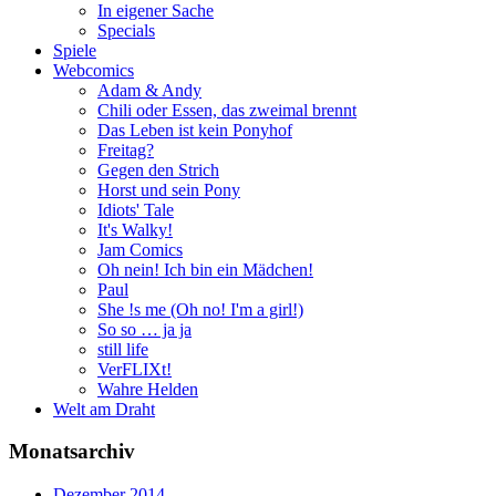
In eigener Sache
Specials
Spiele
Webcomics
Adam & Andy
Chili oder Essen, das zweimal brennt
Das Leben ist kein Ponyhof
Freitag?
Gegen den Strich
Horst und sein Pony
Idiots' Tale
It's Walky!
Jam Comics
Oh nein! Ich bin ein Mädchen!
Paul
She !s me (Oh no! I'm a girl!)
So so … ja ja
still life
VerFLIXt!
Wahre Helden
Welt am Draht
Monatsarchiv
Dezember 2014