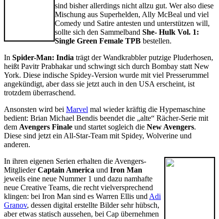
sind bisher allerdings nicht allzu gut. Wer also diese
Mischung aus Superhelden, Ally McBeal und viel
Comedy und Satire antesten und unterstützen will,
sollte sich den Sammelband
She- Hulk Vol. 1:
Single Green Female TPB
bestellen.
In
Spider-Man: India
trägt der Wandkrabbler putzige Pluderhosen,
heißt Pavitr Prabhakar und schwingt sich durch Bombay statt New
York. Diese indische Spidey-Version wurde mit viel Presserummel
angekündigt, aber dass sie jetzt auch in den USA erscheint, ist
trotzdem überraschend.
Ansonsten wird bei
Marvel
mal wieder kräftig die Hypemaschine
bedient: Brian Michael Bendis beendet die „alte“ Rächer-Serie mit
dem
Avengers Finale
und startet sogleich die
New Avengers
.
Diese sind jetzt ein All-Star-Team mit Spidey, Wolverine und
anderen.
In ihren eigenen Serien erhalten die Avengers-
Mitglieder
Captain America
und
Iron Man
jeweils eine neue Nummer 1 und dazu namhafte
neue Creative Teams, die recht vielversprechend
klingen: bei Iron Man sind es Warren Ellis und
Adi
Granov
, dessen digital erstellte Bilder sehr hübsch,
aber etwas statisch aussehen, bei Cap übernehmen