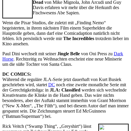
Dead
von Mike Mignola, John Arcudi und Guy
Davis erfahren wir mehr über die Herkunft des
Fischwesens Abe Sapien.
Wenn die Pixar Studios, die zuletzt mit „Finding Nemo“
begeisterten, in ihrem nächsten Film einem Superhelden die
Hauptrolle geben, dann darf eine Comicadaption natürlich nicht
fehlen. Ich persönlich werde mir
The Incredibles
trotzdem lieber im
Kino ansehen.
Paul Dini wechselt mit seiner
Jingle Belle
von Oni Press zu
Dark
Horse
. Rechtzeitig zu Weihnachten erscheint eine neue Miniserie
um die süße Tochter von Santa Claus.
DC COMICS:
Während die reguläre JLA-Serie jetzt dauerhaft von Kurt Busiek
geschrieben wird, startet
DC
noch eine zweite monatliche Serie mit
der Gerechtigkeitsliga: in
JLA: Classified
werden sich wechselnde
Kreativteams die Klinke in die Hand geben. Das wäre nichts
besonderes, aber der Auftakt stammt immerhin von Grant Morrison
(“New X-Men“, „The Filth“), und bei diesem Autor darf man immer
gespannt sein. Die Zeichnungen steuert Ed McGuinness
(“Batman/Superman“) bei.
Rick Veitch (“Swamp Thing“, „Greyshirt“) lässt