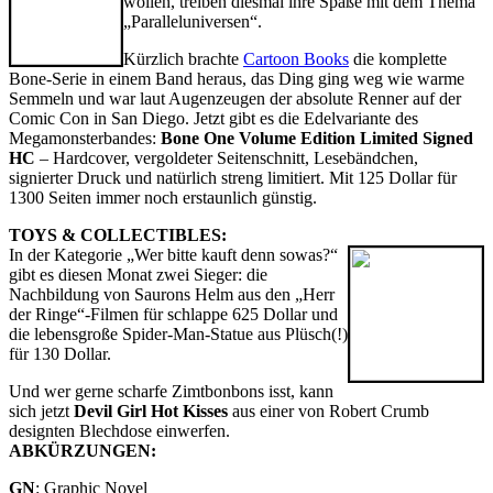
wollen, treiben diesmal ihre Späße mit dem Thema
„Paralleluniversen“.
Kürzlich brachte
Cartoon Books
die komplette
Bone-Serie in einem Band heraus, das Ding ging weg wie warme
Semmeln und war laut Augenzeugen der absolute Renner auf der
Comic Con in San Diego. Jetzt gibt es die Edelvariante des
Megamonsterbandes:
Bone One Volume Edition Limited Signed
HC
– Hardcover, vergoldeter Seitenschnitt, Lesebändchen,
signierter Druck und natürlich streng limitiert. Mit 125 Dollar für
1300 Seiten immer noch erstaunlich günstig.
TOYS & COLLECTIBLES:
In der Kategorie „Wer bitte kauft denn sowas?“
gibt es diesen Monat zwei Sieger: die
Nachbildung von Saurons Helm aus den „Herr
der Ringe“-Filmen für schlappe 625 Dollar und
die lebensgroße Spider-Man-Statue aus Plüsch(!)
für 130 Dollar.
Und wer gerne scharfe Zimtbonbons isst, kann
sich jetzt
Devil Girl Hot Kisses
aus einer von Robert Crumb
designten Blechdose einwerfen.
ABKÜRZUNGEN:
GN
: Graphic Novel