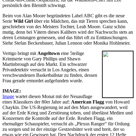
persönlich den Bleistift schwingt.
Beim von Alan Moore begründeten Label ABC gibt es die neue
Serie
Wild Girl
über ein Mädchen, das mit Tieren sprechen kann,
geschrieben von des Meisters Tochter, Leah Moore. Ganz schön
mutig, denn bei Vätern dieses Kalibers wird der Nachwuchs stets an
deren Leistungen gemessen, und das führt oft zu Enttäuschungen.
Siehe Stefan Beckenbauer, Julian Lennon oder Monika Hohlmeier.
Vertigo bringt mit
Angeltown
eine 5teilige
Krimiserie von Gary Phillips und Shawn
Martinbrough auf den Markt. Ein schwarzer
Privatdetektiv versucht in Los Angeles, einen
verschwundenen Basketballstar zu finden, dessen
Frau gerade ermordet aufgefunden wurde.
IMAGE:
Image
wartet diesen Monat mit der Neuauflage
eines Klassikers der 80er Jahre auf:
American Flagg
von Howard
Chaykin. Die US-Regierung ist auf den Mars ausgewandert, weil
auf der Erde Krieg und Zerstörung toben, und überlässt Medien und
Konzernen die Kontrolle auf der Erde. Reuben Flagg, ein
ehemaliger Schauspieler, versucht als „Plexus Ranger“ für Ordung
zu sorgen und ist der einzige Gestzeshüter weit und breit, der so
etwas wie ein Gewissen hat. Den Nachdruck der ersten 12 Hefte