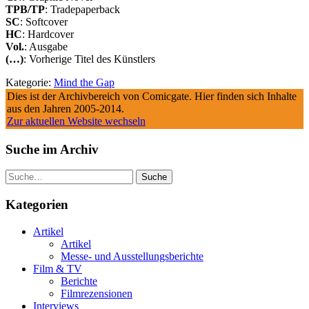
TPB/TP
: Tradepaperback
SC
: Softcover
HC
: Hardcover
Vol.
: Ausgabe
(…)
: Vorherige Titel des Künstlers
Kategorie:
Mind the Gap
Dies ist der Archivbereich von Comicgate. Hier finden sich Inhalte
aus den Jahren 2005-2014.
Zur aktuellen Website wechseln
Suche im Archiv
Suche
Kategorien
Artikel
Artikel
Messe- und Ausstellungsberichte
Film & TV
Berichte
Filmrezensionen
Interviews