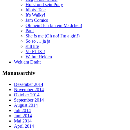
Horst und sein Pony
Idiots' Tale
It's Walky!
Jam Comics
Oh nein! Ich bin ein Mädchen!
Paul
She !s me (Oh no! I'm a girl!)
So so … ja ja
still life
VerFLIXt!
Wahre Helden
Welt am Draht
Monatsarchiv
Dezember 2014
November 2014
Oktober 2014
September 2014
August 2014
Juli 2014
Juni 2014
Mai 2014
April 2014