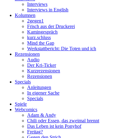
Interviews
Interviews in English
Kolumnen
2gegen1
Frisch aus der Druckerei
Kamingespräch
kurz.schluss
Mind the Gap
Werkstattbericht: Die Toten und ich
Rezensionen
Audio
Der Kri-Ticker
Kurzrezensionen
Rezensionen
Specials
Anleitungen
In eigener Sache
Specials
Spiele
Webcomics
Adam & Andy
Chili oder Essen, das zweimal brennt
Das Leben ist kein Ponyhof
Freitag?
Gegen den Strich