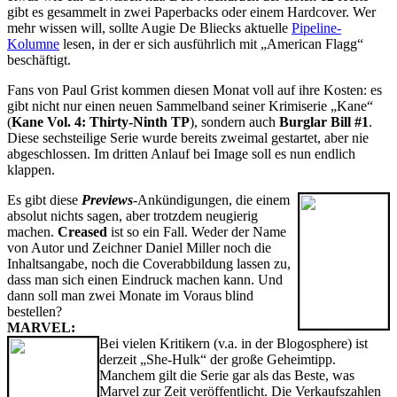
gibt es gesammelt in zwei Paperbacks oder einem Hardcover. Wer
mehr wissen will, sollte Augie De Bliecks aktuelle
Pipeline-
Kolumne
lesen, in der er sich ausführlich mit „American Flagg“
beschäftigt.
Fans von Paul Grist kommen diesen Monat voll auf ihre Kosten: es
gibt nicht nur einen neuen Sammelband seiner Krimiserie „Kane“
(
Kane Vol. 4: Thirty-Ninth TP
), sondern auch
Burglar Bill #1
.
Diese sechsteilige Serie wurde bereits zweimal gestartet, aber nie
abgeschlossen. Im dritten Anlauf bei Image soll es nun endlich
klappen.
Es gibt diese
Previews
-Ankündigungen, die einem
absolut nichts sagen, aber trotzdem neugierig
machen.
Creased
ist so ein Fall. Weder der Name
von Autor und Zeichner Daniel Miller noch die
Inhaltsangabe, noch die Coverabbildung lassen zu,
dass man sich einen Eindruck machen kann. Und
dann soll man zwei Monate im Voraus blind
bestellen?
MARVEL:
Bei vielen Kritikern (v.a. in der Blogosphere) ist
derzeit „She-Hulk“ der große Geheimtipp.
Manchem gilt die Serie gar als das Beste, was
Marvel zur Zeit veröffentlicht. Die Verkaufszahlen