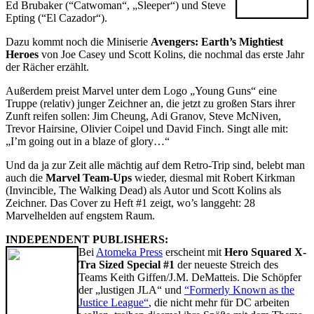
Ed Brubaker (“Catwoman“, „Sleeper“) und Steve
Epting (“El Cazador“).
Dazu kommt noch die Miniserie
Avengers: Earth’s Mightiest
Heroes
von Joe Casey und Scott Kolins, die nochmal das erste Jahr
der Rächer erzählt.
Außerdem preist Marvel unter dem Logo „Young Guns“ eine
Truppe (relativ) junger Zeichner an, die jetzt zu großen Stars ihrer
Zunft reifen sollen: Jim Cheung, Adi Granov, Steve McNiven,
Trevor Hairsine, Olivier Coipel und David Finch. Singt alle mit:
„I’m going out in a blaze of glory…“
Und da ja zur Zeit alle mächtig auf dem Retro-Trip sind, belebt man
auch die
Marvel Team-Ups
wieder, diesmal mit Robert Kirkman
(Invincible, The Walking Dead) als Autor und Scott Kolins als
Zeichner. Das Cover zu Heft #1 zeigt, wo’s langgeht: 28
Marvelhelden auf engstem Raum.
INDEPENDENT PUBLISHERS:
Bei
Atomeka Press
erscheint mit
Hero Squared X-
Tra Sized Special #1
der neueste Streich des
Teams Keith Giffen/J.M. DeMatteis. Die Schöpfer
der „lustigen JLA“ und
“Formerly Known as the
Justice League“
, die nicht mehr für DC arbeiten