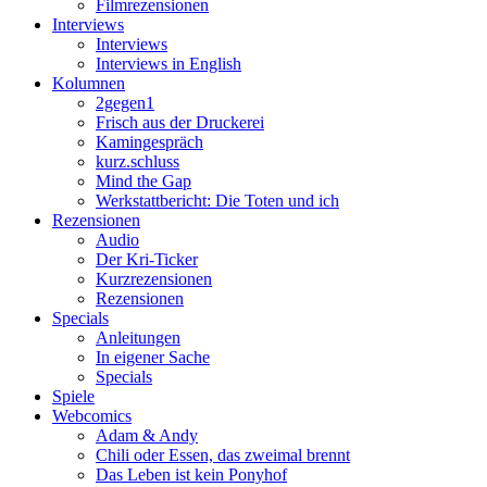
Filmrezensionen
Interviews
Interviews
Interviews in English
Kolumnen
2gegen1
Frisch aus der Druckerei
Kamingespräch
kurz.schluss
Mind the Gap
Werkstattbericht: Die Toten und ich
Rezensionen
Audio
Der Kri-Ticker
Kurzrezensionen
Rezensionen
Specials
Anleitungen
In eigener Sache
Specials
Spiele
Webcomics
Adam & Andy
Chili oder Essen, das zweimal brennt
Das Leben ist kein Ponyhof