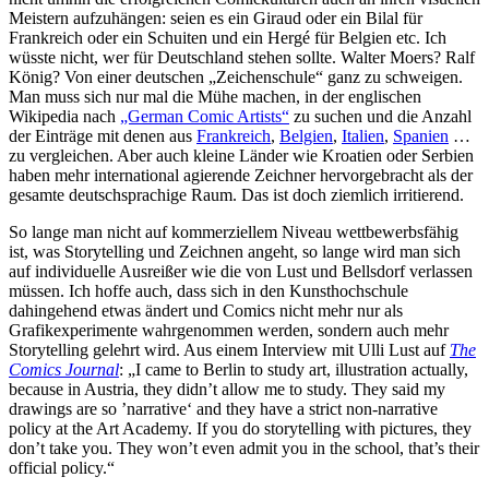
Meistern aufzuhängen: seien es ein Giraud oder ein Bilal für
Frankreich oder ein Schuiten und ein Hergé für Belgien etc. Ich
wüsste nicht, wer für Deutschland stehen sollte. Walter Moers? Ralf
König? Von einer deutschen „Zeichenschule“ ganz zu schweigen.
Man muss sich nur mal die Mühe machen, in der englischen
Wikipedia nach
„German Comic Artists“
zu suchen und die Anzahl
der Einträge mit denen aus
Frankreich
,
Belgien
,
Italien
,
Spanien
…
zu vergleichen. Aber auch kleine Länder wie Kroatien oder Serbien
haben mehr international agierende Zeichner hervorgebracht als der
gesamte deutschsprachige Raum. Das ist doch ziemlich irritierend.
So lange man nicht auf kommerziellem Niveau wettbewerbsfähig
ist, was Storytelling und Zeichnen angeht, so lange wird man sich
auf individuelle Ausreißer wie die von Lust und Bellsdorf verlassen
müssen. Ich hoffe auch, dass sich in den Kunsthochschule
dahingehend etwas ändert und Comics nicht mehr nur als
Grafikexperimente wahrgenommen werden, sondern auch mehr
Storytelling gelehrt wird. Aus einem Interview mit Ulli Lust auf
The
Comics Journal
: „I came to Berlin to study art, illustration actually,
because in Austria, they didn’t allow me to study. They said my
drawings are so ’narrative‘ and they have a strict non-narrative
policy at the Art Academy. If you do storytelling with pictures, they
don’t take you. They won’t even admit you in the school, that’s their
official policy.“