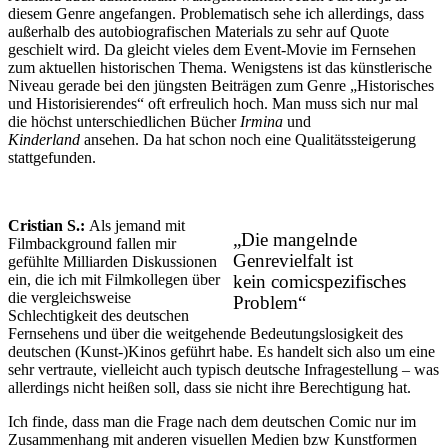
diesem Genre angefangen. Problematisch sehe ich allerdings, dass
außerhalb des autobiografischen Materials zu sehr auf Quote
geschielt wird. Da gleicht vieles dem Event-Movie im Fernsehen
zum aktuellen historischen Thema. Wenigstens ist das künstlerische
Niveau gerade bei den jüngsten Beiträgen zum Genre „Historisches
und Historisierendes“ oft erfreulich hoch. Man muss sich nur mal
die höchst unterschiedlichen Bücher
Irmina
und
Kinderland
ansehen. Da hat schon noch eine Qualitätssteigerung
stattgefunden.
Cristian S.:
Als jemand mit
„Die mangelnde
Filmbackground fallen mir
Genrevielfalt ist
gefühlte Milliarden Diskussionen
ein, die ich mit Filmkollegen über
kein comicspezifisches
die vergleichsweise
Problem“
Schlechtigkeit des deutschen
Fernsehens und über die weitgehende Bedeutungslosigkeit des
deutschen (Kunst-)Kinos geführt habe. Es handelt sich also um eine
sehr vertraute, vielleicht auch typisch deutsche Infragestellung – was
allerdings nicht heißen soll, dass sie nicht ihre Berechtigung hat.
Ich finde, dass man die Frage nach dem deutschen Comic nur im
Zusammenhang mit anderen visuellen Medien bzw Kunstformen