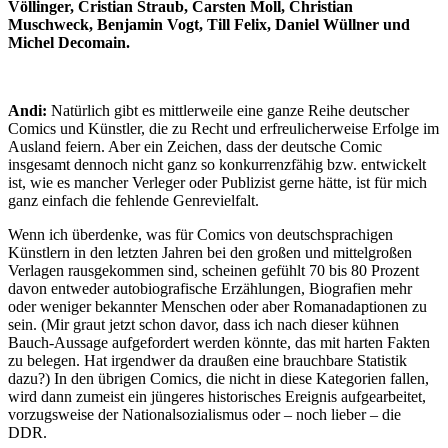
Völlinger, Cristian Straub, Carsten Moll, Christian
Muschweck, Benjamin Vogt, Till Felix, Daniel Wüllner und
Michel Decomain.
Andi:
Natürlich gibt es mittlerweile eine ganze Reihe deutscher
Comics und Künstler, die zu Recht und erfreulicherweise Erfolge im
Ausland feiern. Aber ein Zeichen, dass der deutsche Comic
insgesamt dennoch nicht ganz so konkurrenzfähig bzw. entwickelt
ist, wie es mancher Verleger oder Publizist gerne hätte, ist für mich
ganz einfach die fehlende Genrevielfalt.
Wenn ich überdenke, was für Comics von deutschsprachigen
Künstlern in den letzten Jahren bei den großen und mittelgroßen
Verlagen rausgekommen sind, scheinen gefühlt 70 bis 80 Prozent
davon entweder autobiografische Erzählungen, Biografien mehr
oder weniger bekannter Menschen oder aber Romanadaptionen zu
sein. (Mir graut jetzt schon davor, dass ich nach dieser kühnen
Bauch-Aussage aufgefordert werden könnte, das mit harten Fakten
zu belegen. Hat irgendwer da draußen eine brauchbare Statistik
dazu?) In den übrigen Comics, die nicht in diese Kategorien fallen,
wird dann zumeist ein jüngeres historisches Ereignis aufgearbeitet,
vorzugsweise der Nationalsozialismus oder – noch lieber – die
DDR.