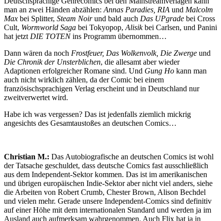
Deutschsprachige Genrecomics bei den Mainstreamverlagen kann
man an zwei Händen abzählen:
Annas Paradies, RIA
und
Malcolm
Max
bei Splitter,
Steam Noir
und bald auch
Das UPgrade
bei Cross
Cult,
Wormworld Saga
bei Tokyopop,
Alisik
bei Carlsen, und Panini
hat jetzt
DIE TOTEN
ins Programm übernommen…
Dann wären da noch
Frostfeuer, Das Wolkenvolk, Die Zwerge
und
Die Chronik der Unsterblichen
, die allesamt aber wieder
Adaptionen erfolgreicher Romane sind. Und
Gung Ho
kann man
auch nicht wirklich zählen, da der Comic bei einem
französischsprachigen Verlag erscheint und in Deutschland nur
zweitverwertet wird.
Habe ich was vergessen? Das ist jedenfalls ziemlich mickrig
angesichts des Gesamtaustoßes an deutschen Comics…
Christian M.:
Das Autobiografische an deutschen Comics ist wohl
der Tatsache geschuldet, dass deutsche Comics fast ausschließlich
aus dem Independent-Sektor kommen. Das ist im amerikanischen
und übrigen europäischen Indie-Sektor aber nicht viel anders, siehe
die Arbeiten von Robert Crumb, Chester Brown, Alison Bechdel
und vielen mehr. Gerade unsere Independent-Comics sind definitiv
auf einer Höhe mit dem internationalen Standard und werden ja im
Ausland auch aufmerksam wahrgenommen. Auch Flix hat ja in