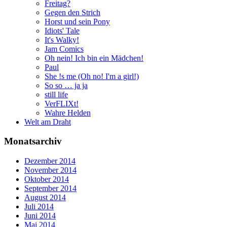
Freitag?
Gegen den Strich
Horst und sein Pony
Idiots' Tale
It's Walky!
Jam Comics
Oh nein! Ich bin ein Mädchen!
Paul
She !s me (Oh no! I'm a girl!)
So so … ja ja
still life
VerFLIXt!
Wahre Helden
Welt am Draht
Monatsarchiv
Dezember 2014
November 2014
Oktober 2014
September 2014
August 2014
Juli 2014
Juni 2014
Mai 2014