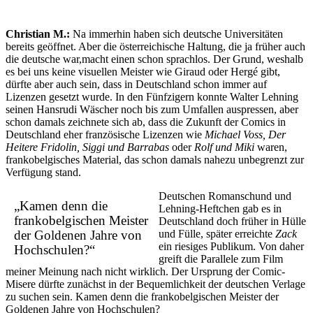
Christian M.:
Na immerhin haben sich deutsche Universitäten
bereits geöffnet. Aber die österreichische Haltung, die ja früher auch
die deutsche war,macht einen schon sprachlos. Der Grund, weshalb
es bei uns keine visuellen Meister wie Giraud oder Hergé gibt,
dürfte aber auch sein, dass in Deutschland schon immer auf
Lizenzen gesetzt wurde. In den Fünfzigern konnte Walter Lehning
seinen Hansrudi Wäscher noch bis zum Umfallen auspressen, aber
schon damals zeichnete sich ab, dass die Zukunft der Comics in
Deutschland eher französische Lizenzen wie
Michael Voss, Der
Heitere Fridolin, Siggi und Barrabas
oder
Rolf und Miki
waren,
frankobelgisches Material, das schon damals nahezu unbegrenzt zur
Verfügung stand.
Deutschen Romanschund und
„Kamen denn die
Lehning-Heftchen gab es in
frankobelgischen Meister
Deutschland doch früher in Hülle
der Goldenen Jahre von
und Fülle, später erreichte
Zack
ein riesiges Publikum. Von daher
Hochschulen?“
greift die Parallele zum Film
meiner Meinung nach nicht wirklich. Der Ursprung der Comic-
Misere dürfte zunächst in der Bequemlichkeit der deutschen Verlage
zu suchen sein. Kamen denn die frankobelgischen Meister der
Goldenen Jahre von Hochschulen?