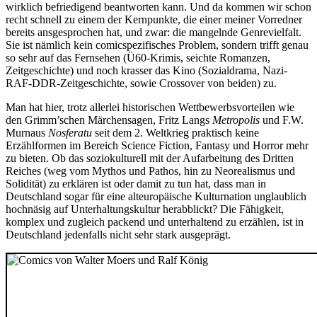
wirklich befriedigend beantworten kann. Und da kommen wir schon
recht schnell zu einem der Kernpunkte, die einer meiner Vorredner
bereits ansgesprochen hat, und zwar: die mangelnde Genrevielfalt.
Sie ist nämlich kein comicspezifisches Problem, sondern trifft genau
so sehr auf das Fernsehen (Ü60-Krimis, seichte Romanzen,
Zeitgeschichte) und noch krasser das Kino (Sozialdrama, Nazi-
RAF-DDR-Zeitgeschichte, sowie Crossover von beiden) zu.
Man hat hier, trotz allerlei historischen Wettbewerbsvorteilen wie
den Grimm’schen Märchensagen, Fritz Langs
Metropolis
und F.W.
Murnaus
Nosferatu
seit dem 2. Weltkrieg praktisch keine
Erzählformen im Bereich Science Fiction, Fantasy und Horror mehr
zu bieten. Ob das soziokulturell mit der Aufarbeitung des Dritten
Reiches (weg vom Mythos und Pathos, hin zu Neorealismus und
Solidität) zu erklären ist oder damit zu tun hat, dass man in
Deutschland sogar für eine alteuropäische Kulturnation unglaublich
hochnäsig auf Unterhaltungskultur herabblickt? Die Fähigkeit,
komplex und zugleich packend und unterhaltend zu erzählen, ist in
Deutschland jedenfalls nicht sehr stark ausgeprägt.