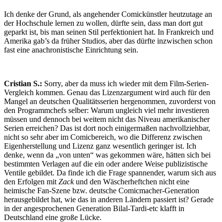
Ich denke der Grund, als angehender Comickünstler heutzutage an
der Hochschule lernen zu wollen, dürfte sein, dass man dort gut
geparkt ist, bis man seinen Stil perfektioniert hat. In Frankreich und
Amerika gab’s da früher Studios, aber das dürfte inzwischen schon
fast eine anachronistische Einrichtung sein.
Cristian S.:
Sorry, aber da muss ich wieder mit dem Film-Serien-
Vergleich kommen. Genau das Lizenzargument wird auch für den
Mangel an deutschen Qualitätsserien hergenommen, zuvorderst von
den Programmchefs selber: Warum ungleich viel mehr investieren
müssen und dennoch bei weitem nicht das Niveau amerikanischer
Serien erreichen? Das ist dort noch einigermaßen nachvollziehbar,
nicht so sehr aber im Comicbereich, wo die Differenz zwischen
Eigenherstellung und Lizenz ganz wesentlich geringer ist. Ich
denke, wenn da „von unten“ was gekommen wäre, hätten sich bei
bestimmten Verlagen auf die ein oder andere Weise publizistische
Ventile gebildet. Da finde ich die Frage spannender, warum sich aus
den Erfolgen mit
Zack
und den Wäscherheftchen nicht eine
heimische Fan-Szene bzw. deutsche Comicmacher-Generation
herausgebildet hat, wie das in anderen Ländern passiert ist? Gerade
in der angesprochenen Generation Bilal-Tardi-etc klafft in
Deutschland eine große Lücke.