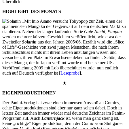
Überblick:
HIGHLIGHT DES MONATS
Mit Inio Asano versucht Tokyopop zur Zeit, einen der
spannendsten Mangaka der Gegenwart auf dem deutschen Markt zu
etablieren. Neben der länger laufenden Serie
Gute Nacht, Punpun
werden mehrere kürzere Geschichten veröffentlicht, wie etwa der
Zweiteiler
Solanin
aus den Jahren 2005/06. Erzählt wird die „Slice
of Life“-Geschichte von zwei jungen Menschen, die nach ihrem
Schulabschluss nichts mit ihrem Leben anzufangen wissen und
versuchen, ihren Platz im Erwachsenenleben zu finden. Schön, dass
dieser Manga, der in Japan verfilmt wurde und bei seiner US-
Veröffentlichung 2009 mit Lob überschüttet wurde, nun endlich
auch auf Deutsch verfügbar ist [
Leseprobe
].
★
EIGENPRODUKTIONEN
Der Panini-Verlag hat zwar einen immensen Ausstoß an Comics,
echte Eigenproduktionen sind aber nur ganz selten dabei. Doch in
letzter Zeit tauchen immer wieder mal deutsche Zeichner im Panini-
Programm auf. Auch
Lanternjack
ist, wenn man ganz streng ist,
keine „richtige“ Eigenproduktion, denn der Comic vom Stuttgarter
Zeichner Martin Frei (
Kommissar Eisele
) war zunächst ein