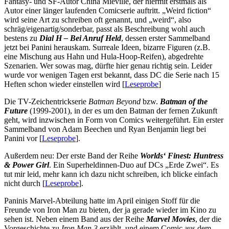
Fantasy- und SF-Autor China Miéville, der hiermit erstmals als
Autor einer länger laufenden Comicserie auftritt. „Weird fiction“
wird seine Art zu schreiben oft genannt, und „weird“, also
schräg/eigenartig/sonderbar, passt als Beschreibung wohl auch
bestens zu
Dial H – Bei Anruf Held
, dessen erster Sammelband
jetzt bei Panini herauskam. Surreale Ideen, bizarre Figuren (z.B.
eine Mischung aus Hahn und Hula-Hoop-Reifen), abgedrehte
Szenarien. Wer sowas mag, dürfte hier genau richtig sein. Leider
wurde vor wenigen Tagen erst bekannt, dass DC die Serie nach 15
Heften schon wieder einstellen wird [
Leseprobe
]
Die TV-Zeichentrickserie
Batman Beyond
bzw.
Batman of the
Future
(1999-2001), in der es um den Batman der fernen Zukunft
geht, wird inzwischen in Form von Comics weitergeführt. Ein erster
Sammelband von Adam Beechen und Ryan Benjamin liegt bei
Panini vor [
Leseprobe
].
Außerdem neu: Der erste Band der Reihe
Worlds‘ Finest: Huntress
& Power Girl
. Ein Superheldinnen-Duo auf DCs „Erde Zwei“. Es
tut mir leid, mehr kann ich dazu nicht schreiben, ich blicke einfach
nicht durch [
Leseprobe
].
Paninis Marvel-Abteilung hatte im April einigen Stoff für die
Freunde von Iron Man zu bieten, der ja gerade wieder im Kino zu
sehen ist. Neben einem Band aus der Reihe
Marvel Movies
, der die
Vorgeschichte zu
Iron Man 3
erzählt, und einem Comic aus dem