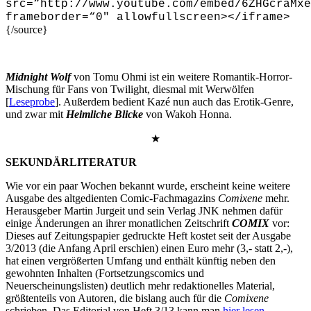
src=“http://www.youtube.com/embed/6ZHGcraMxe
frameborder=“0″ allowfullscreen
>
<
/iframe
>
{/source}
Midnight Wolf
von Tomu Ohmi ist ein weitere Romantik-Horror-
Mischung für Fans von Twilight, diesmal mit Werwölfen
[
Leseprobe
]. Außerdem bedient Kazé nun auch das Erotik-Genre,
und zwar mit
Heimliche Blicke
von Wakoh Honna.
★
SEKUNDÄRLITERATUR
Wie vor ein paar Wochen bekannt wurde, erscheint keine weitere
Ausgabe des altgedienten Comic-Fachmagazins
Comixene
mehr.
Herausgeber Martin Jurgeit und sein Verlag JNK nehmen dafür
einige Änderungen an ihrer monatlichen Zeitschrift
COMIX
vor:
Dieses auf Zeitungspapier gedruckte Heft kostet seit der Ausgabe
3/2013 (die Anfang April erschien) einen Euro mehr (3,- statt 2,-),
hat einen vergrößerten Umfang und enthält künftig neben den
gewohnten Inhalten (Fortsetzungscomics und
Neuerscheinungslisten) deutlich mehr redaktionelles Material,
größtenteils von Autoren, die bislang auch für die
Comixene
schrieben. Das Editorial von Heft 3/13 kann man
hier lesen
.