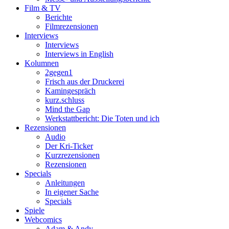
Film & TV
Berichte
Filmrezensionen
Interviews
Interviews
Interviews in English
Kolumnen
2gegen1
Frisch aus der Druckerei
Kamingespräch
kurz.schluss
Mind the Gap
Werkstattbericht: Die Toten und ich
Rezensionen
Audio
Der Kri-Ticker
Kurzrezensionen
Rezensionen
Specials
Anleitungen
In eigener Sache
Specials
Spiele
Webcomics
Adam & Andy