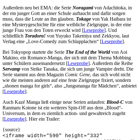
Außerdem neu bei EMA: die Serie
Noragami
von Adachitoka, in
der ein junger Gott an einer Schule auftaucht und dafür sorgen
muss, dass die Leute an ihn glauben.
Tokage
von Yak Haibara ist
eine Mysterygeschichte für eine weibliche Zielgruppe, in der eine
junge Frau von den Toten erweckt wird [
Leseprobe
]. Und
schließlich
Toradora!
von Yuyuko Takemiya und Zekkyou, laut
Verlag eine „Love-Comedy zum Schlapplachen“ [
Leseprobe
].
Bei Tokyopop startete die Serie
The End of the World
von Aoi
Makino, ein Romance-Manga, der sich mit dem Thema Mobbing
unter Schülern auseinandersetzt [
Leseprobe
]. Außerdem die Reihe
Servamp
von Strike Tanaka, die sich um junge Vampire dreht. Die
Serie stammt aus dem Magazin
Comic Gene
, das sich wohl nicht
wie die meisten anderen auf eine feste Zielgruppe fixiert, sondern
„shonen manga for girls“, also „Jungsmanga für Mädchen“, anbietet
[
Leseprobe
].
Auch Kazé Manga ließ einige neue Serien anlaufen:
Blood-C
von
Ranmaru Kotone ist ein weiteres Spin-Off aus dem „Blood“-
Universum, in dem es ziemlich action- und gewaltreich zugeht
[
Leseprobe
]. Hier ein Trailer:
{source}
<
iframe width=“590″ height=“332″