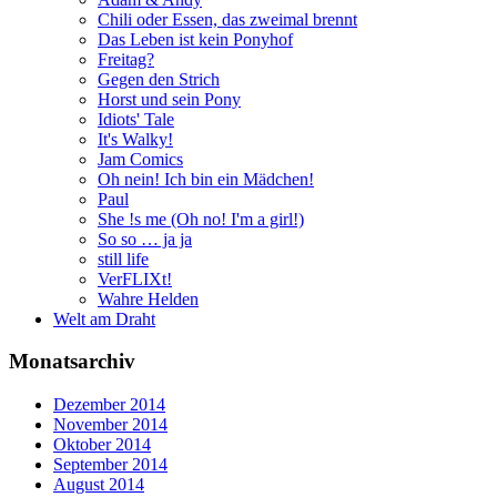
Chili oder Essen, das zweimal brennt
Das Leben ist kein Ponyhof
Freitag?
Gegen den Strich
Horst und sein Pony
Idiots' Tale
It's Walky!
Jam Comics
Oh nein! Ich bin ein Mädchen!
Paul
She !s me (Oh no! I'm a girl!)
So so … ja ja
still life
VerFLIXt!
Wahre Helden
Welt am Draht
Monatsarchiv
Dezember 2014
November 2014
Oktober 2014
September 2014
August 2014