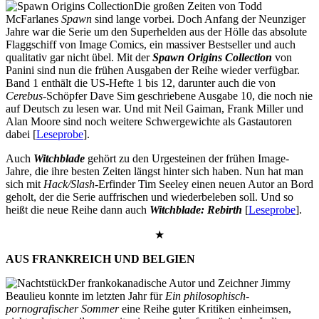
Die großen Zeiten von Todd
McFarlanes
Spawn
sind lange vorbei. Doch Anfang der Neunziger
Jahre war die Serie um den Superhelden aus der Hölle das absolute
Flaggschiff von Image Comics, ein massiver Bestseller und auch
qualitativ gar nicht übel. Mit der
Spawn Origins Collection
von
Panini sind nun die frühen Ausgaben der Reihe wieder verfügbar.
Band 1 enthält die US-Hefte 1 bis 12, darunter auch die von
Cerebus
-Schöpfer Dave Sim geschriebene Ausgabe 10, die noch nie
auf Deutsch zu lesen war. Und mit Neil Gaiman, Frank Miller und
Alan Moore sind noch weitere Schwergewichte als Gastautoren
dabei [
Leseprobe
].
Auch
Witchblade
gehört zu den Urgesteinen der frühen Image-
Jahre, die ihre besten Zeiten längst hinter sich haben. Nun hat man
sich mit
Hack/Slash
-Erfinder Tim Seeley einen neuen Autor an Bord
geholt, der die Serie auffrischen und wiederbeleben soll. Und so
heißt die neue Reihe dann auch
Witchblade: Rebirth
[
Leseprobe
].
★
AUS FRANKREICH UND BELGIEN
Der frankokanadische Autor und Zeichner Jimmy
Beaulieu konnte im letzten Jahr für
Ein philosophisch-
pornografischer Sommer
eine Reihe guter Kritiken einheimsen,