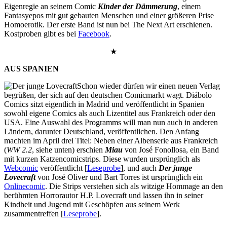
Eigenregie an seinem Comic
Kinder der Dämmerung
, einem
Fantasyepos mit gut gebauten Menschen und einer größeren Prise
Homoerotik. Der erste Band ist nun bei The Next Art erschienen.
Kostproben gibt es bei
Facebook
.
★
AUS SPANIEN
Schon wieder dürfen wir einen neuen Verlag
begrüßen, der sich auf den deutschen Comicmarkt wagt. Diábolo
Comics sitzt eigentlich in Madrid und veröffentlicht in Spanien
sowohl eigene Comics als auch Lizentitel aus Frankreich oder den
USA. Eine Auswahl des Programms will man nun auch in anderen
Ländern, darunter Deutschland, veröffentlichen. Den Anfang
machten im April drei Titel: Neben einer Albenserie aus Frankreich
(
WW 2.2
, siehe unten) erschien
Miau
von José Fonollosa, ein Band
mit kurzen Katzencomicstrips. Diese wurden ursprünglich als
Webcomic
veröffentlicht [
Leseprobe
], und auch
Der junge
Lovecraft
von José Oliver und Bart Torres ist ursprünglich ein
Onlinecomic
. Die Strips verstehen sich als witzige Hommage an den
berühmten Horrorautor H.P. Lovecraft und lassen ihn in seiner
Kindheit und Jugend mit Geschöpfen aus seinem Werk
zusammentreffen [
Leseprobe
].