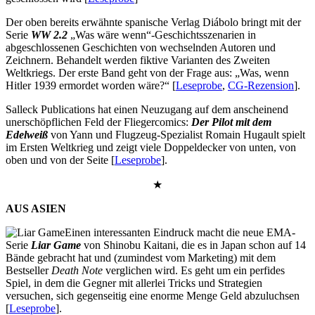
Der oben bereits erwähnte spanische Verlag Diábolo bringt mit der
Serie
WW 2.2
„Was wäre wenn“-Geschichtsszenarien in
abgeschlossenen Geschichten von wechselnden Autoren und
Zeichnern. Behandelt werden fiktive Varianten des Zweiten
Weltkriegs. Der erste Band geht von der Frage aus: „Was, wenn
Hitler 1939 ermordet worden wäre?“ [
Leseprobe
,
CG-Rezension
].
Salleck Publications hat einen Neuzugang auf dem anscheinend
unerschöpflichen Feld der Fliegercomics:
Der Pilot mit dem
Edelweiß
von Yann und Flugzeug-Spezialist Romain Hugault spielt
im Ersten Weltkrieg und zeigt viele Doppeldecker von unten, von
oben und von der Seite [
Leseprobe
].
★
AUS ASIEN
Einen interessanten Eindruck macht die neue EMA-
Serie
Liar Game
von Shinobu Kaitani, die es in Japan schon auf 14
Bände gebracht hat und (zumindest vom Marketing) mit dem
Bestseller
Death Note
verglichen wird. Es geht um ein perfides
Spiel, in dem die Gegner mit allerlei Tricks und Strategien
versuchen, sich gegenseitig eine enorme Menge Geld abzuluchsen
[
Leseprobe
].