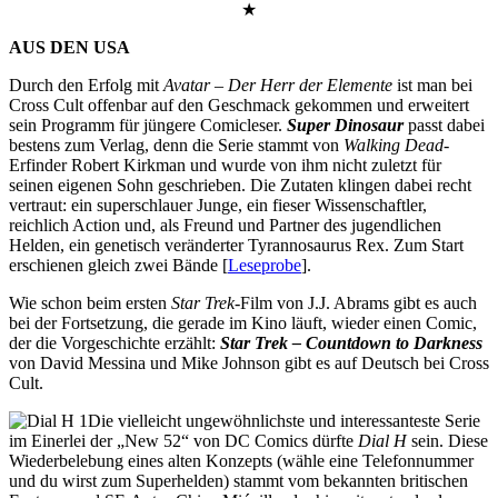
★
AUS DEN USA
Durch den Erfolg mit
Avatar – Der Herr der Elemente
ist man bei
Cross Cult offenbar auf den Geschmack gekommen und erweitert
sein Programm für jüngere Comicleser.
Super Dinosaur
passt dabei
bestens zum Verlag, denn die Serie stammt von
Walking Dead-
Erfinder Robert Kirkman und wurde von ihm nicht zuletzt für
seinen eigenen Sohn geschrieben. Die Zutaten klingen dabei recht
vertraut: ein superschlauer Junge, ein fieser Wissenschaftler,
reichlich Action und, als Freund und Partner des jugendlichen
Helden, ein genetisch veränderter Tyrannosaurus Rex. Zum Start
erschienen gleich zwei Bände [
Leseprobe
].
Wie schon beim ersten
Star Trek
-Film von J.J. Abrams gibt es auch
bei der Fortsetzung, die gerade im Kino läuft, wieder einen Comic,
der die Vorgeschichte erzählt:
Star Trek – Countdown to Darkness
von David Messina und Mike Johnson gibt es auf Deutsch bei Cross
Cult.
Die vielleicht ungewöhnlichste und interessanteste Serie
im Einerlei der „New 52“ von DC Comics dürfte
Dial H
sein. Diese
Wiederbelebung eines alten Konzepts (wähle eine Telefonnummer
und du wirst zum Superhelden) stammt vom bekannten britischen