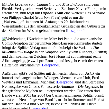
Mit
Die Legende vom Changeling
und
Miss Endicott
sind beim
Piredda Verlag schon zwei Serien von Zeichner Xavier Fourquemin
erschienen, nun folgt mit
Orphan Train
eine weitere: Das Szenario
von Philippe Charlot (
Bourbon Street
) geht es um die
„Waisenzüge“, in denen bis Anfang des 20. Jahrhunderts
Waisenkinder aus den amerikanischen Großstädten der Ostküste zu
den Siedlern im Westen gebracht wurden [
Leseprobe
].
Nachdem im März bei Panini die amerikanische
Comic-Adaption der berühmten Stieg-Larsson-Krimireihe startete,
bringt der Splitter-Verlag nun die frankobelgische Variante:
Die
Millennium-Trilogie
in der Adaption von Sylvain Runberg (
Orbital
)
und dem spanischen Zeichner José Homs ist auf insgesamt sechs
Alben angelegt, je zwei pro Roman, und los geht es mit der ersten
Hälfte von
Verblendung
[
Leseprobe
].
Außerdem gibt’s bei Splitter mit dem ersten Band von
Aslak
ein
humoristisch angehauchtes Wikinger-Abenteuer von Hub, Fred
Weytens und Emmanuel Michalak [
Leseprobe
] und den Start einer
Neuausgabe von Crisses Fantasyserie
Atalante – Die Legende
, in
der griechische Mythen neu interpretiert werden. Die ersten drei
Bände waren 2001 bis 2004 bei Carlsen erschienen. Splitter bringt
zuerst eine Neuauflage von Band 1, macht im Sommer und Herbst
mit den Bänden 4 und 5 weiter, bevor zum Schluss die Lücke
geschlossen wird [
Leseprobe
]