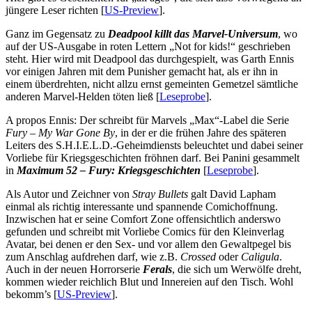
jüngere Leser richten [
US-Preview
].
Ganz im Gegensatz zu
Deadpool killt das Marvel-Universum
, wo
auf der US-Ausgabe in roten Lettern „Not for kids!“ geschrieben
steht. Hier wird mit Deadpool das durchgespielt, was Garth Ennis
vor einigen Jahren mit dem Punisher gemacht hat, als er ihn in
einem überdrehten, nicht allzu ernst gemeinten Gemetzel sämtliche
anderen Marvel-Helden töten ließ [
Leseprobe
].
A propos Ennis: Der schreibt für Marvels „Max“-Label die Serie
Fury – My War Gone By
, in der er die frühen Jahre des späteren
Leiters des S.H.I.E.L.D.-Geheimdiensts beleuchtet und dabei seiner
Vorliebe für Kriegsgeschichten fröhnen darf. Bei Panini gesammelt
in
Maximum 52 – Fury: Kriegsgeschichten
[
Leseprobe
].
Als Autor und Zeichner von
Stray Bullets
galt David Lapham
einmal als richtig interessante und spannende Comichoffnung.
Inzwischen hat er seine Comfort Zone offensichtlich anderswo
gefunden und schreibt mit Vorliebe Comics für den Kleinverlag
Avatar, bei denen er den Sex- und vor allem den Gewaltpegel bis
zum Anschlag aufdrehen darf, wie z.B.
Crossed
oder
Caligula
.
Auch in der neuen Horrorserie
Ferals
, die sich um Werwölfe dreht,
kommen wieder reichlich Blut und Innereien auf den Tisch. Wohl
bekomm’s [
US-Preview
].