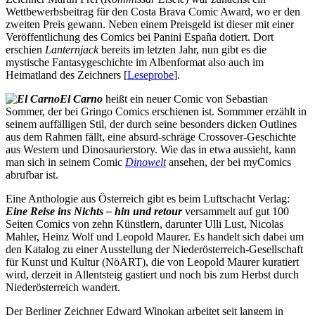
Wettbewerbsbeitrag für den Costa Brava Comic Award, wo er den
zweiten Preis gewann. Neben einem Preisgeld ist dieser mit einer
Veröffentlichung des Comics bei Panini España dotiert. Dort
erschien
Lanternjack
bereits im letzten Jahr, nun gibt es die
mystische Fantasygeschichte im Albenformat also auch im
Heimatland des Zeichners [
Leseprobe
].
El Carno
heißt ein neuer Comic von Sebastian
Sommer, der bei Gringo Comics erschienen ist. Sommmer erzählt in
seinem auffälligen Stil, der durch seine besonders dicken Outlines
aus dem Rahmen fällt, eine absurd-schräge Crossover-Geschichte
aus Western und Dinosaurierstory. Wie das in etwa aussieht, kann
man sich in seinem Comic
Dinowelt
ansehen, der bei myComics
abrufbar ist.
Eine Anthologie aus Österreich gibt es beim Luftschacht Verlag:
Eine Reise ins Nichts – hin und retour
versammelt auf gut 100
Seiten Comics von zehn Künstlern, darunter Ulli Lust, Nicolas
Mahler, Heinz Wolf und Leopold Maurer. Es handelt sich dabei um
den Katalog zu einer Ausstellung der Niederösterreich-Gesellschaft
für Kunst und Kultur (NöART), die von Leopold Maurer kuratiert
wird, derzeit in Allentsteig gastiert und noch bis zum Herbst durch
Niederösterreich wandert.
Der Berliner Zeichner Edward Winokan arbeitet seit langem in