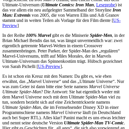
Ultimate-Universum (
Ultimate Comics: Iron Man
,
Leseprobe
) ist
das vor allem ein neu aufgelegter Sammelband der Storyline
Iron
Man: Extremis
von 2005, die von Warren Ellis und Adi Granov
stammt und in weiten Teilen als Vorlage für den Film diente [
US-
Preview
]
In der Reihe
100% Marvel
gibt es die Miniserie
Spider-Men
, in der
Brian Michael Bendis das tut, was längst unvermeidlich war: zwei
eigentlich getrennte Marvel-Welten in einem Crossover
zusammenbringen. Peter Parker, der Spider-Man des „regulären“
Marvel-Universums, trifft auf Miles Morales, der in Marvels
Ultimate-Universum das Spinnenkostüm trägt. Hübsch gezeichnet
von Sarah Pichelli [
US-Preview
].
Es ist schon ein Kreuz mit den Namen: Da gibt es, wie eben
erwähnt, das „Marvel Universe“ und das „Ultimate Universe“. Nur
was zum Geier ist dann bitte eine Serie namens
Marvel Universe
Ultimate Spider-Man
? Die Antwort: Sie hat eigentlich weder mit
dem Marvel Universe noch mit dem Ultimate Spider-Man viel zu
tun, sondern bezieht sich auf eine Zeichentrickserie namens
Ultimate Spider-Man
, die im Fernsehsender Disney XD in einer
Programmschiene namens
Marvel Universe
läuft (in Deutschland
auch bei Super RTL). Alles klar? Panini macht es uns etwas leichter
und nennt seine deutsche Version
Ultimate Spider-Man TV-Comic
.
Hier gibt es Geschichten für „all ages“, die sich also vorwiegend an