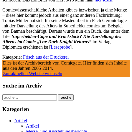
Comicwissenschaftliche Arbeiten gibt es inzwischen ja eine Menge
– diese hier kommt jedoch aus einer ganz anderen Fachrichtung:
Tobias Müller hat sich für seine Masterarbeit im Fach Gerontologie
mit der Darstellung des Alters in Superheldencomics am Beispiel
von Batman beschäftigt. Daraus wurde nun ein Buch, das unter dem
Titel
Superhelden-Cape und Krückstock? Die Darstellung des
Alterns im Comic „The Dark Knight Returns“
im Verlag
Diplomica erschienen ist [
Leseprobe
].
Kategorie:
Frisch aus der Druckerei
Dies ist der Archivbereich von Comicgate. Hier finden sich Inhalte
aus den Jahren 2005-2014.
Zur aktuellen Website wechseln
Suche im Archiv
Suche
Kategorien
Artikel
Artikel
Messe- und Ausstellungsberichte