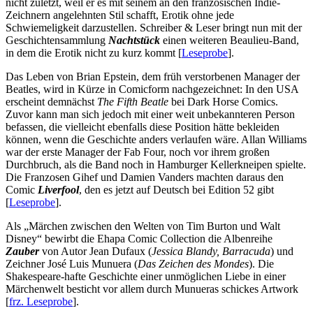
nicht zuletzt, weil er es mit seinem an den französischen Indie-
Zeichnern angelehnten Stil schafft, Erotik ohne jede
Schwiemeligkeit darzustellen. Schreiber & Leser bringt nun mit der
Geschichtensammlung
Nachtstück
einen weiteren Beaulieu-Band,
in dem die Erotik nicht zu kurz kommt [
Leseprobe
].
Das Leben von Brian Epstein, dem früh verstorbenen Manager der
Beatles, wird in Kürze in Comicform nachgezeichnet: In den USA
erscheint demnächst
The Fifth Beatle
bei Dark Horse Comics.
Zuvor kann man sich jedoch mit einer weit unbekannteren Person
befassen, die vielleicht ebenfalls diese Position hätte bekleiden
können, wenn die Geschichte anders verlaufen wäre. Allan Williams
war der erste Manager der Fab Four, noch vor ihrem großen
Durchbruch, als die Band noch in Hamburger Kellerkneipen spielte.
Die Franzosen Gihef und Damien Vanders machten daraus den
Comic
Liverfool
, den es jetzt auf Deutsch bei Edition 52 gibt
[
Leseprobe
].
Als „Märchen zwischen den Welten von Tim Burton und Walt
Disney“ bewirbt die Ehapa Comic Collection die Albenreihe
Zauber
von Autor Jean Dufaux (
Jessica Blandy, Barracuda
) und
Zeichner José Luis Munuera (
Das Zeichen des Mondes
). Die
Shakespeare-hafte Geschichte einer unmöglichen Liebe in einer
Märchenwelt besticht vor allem durch Munueras schickes Artwork
[
frz. Leseprobe
].