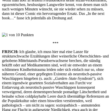
Wenn man aber in seinem Freundeskreis keine sozial-verklemmten,
egozentrischen, heulsusigen Langweiler kennt, von denen man sich
nach wenigen Minuten wünscht, sie nie wieder sehen zu müssen,
dann ist dieser Comic ein hervorragender Ersatz. Das „In the next
book…“ fasse ich jedenfalls als Drohung auf.
***
FRISCH:
Ich glaube, ich muss hier mal eine Lanze für
strukturschwache Erzählungen über weinerliche Oberschichten- und
gehobene-Mittelstands-Pseudoerwachsene brechen, die ständig
bekifft oder auf Medikamenten sind, weil sie entweder an einem
schlimmen Kindheitstrauma leiden oder sich einfach nur so, ohne
näheren Grund, einer gepflegten Existenz als neurotisch-passive
Waschlappen hingeben (s. auch: „
Garden
–
State
-Syndrom“), sich
einem irgendwie gearteten Sozialverhalten aus Furcht vor
Entlarvung als neurotisch-passive Waschlappen konsequent
verweigernd, deren dementsprechende pomadige Lätschertheit und
beinahe schon coldplayhafte Leere durch übermäßige Referenzen an
die Populärkultur oder einen bisweilen verstörenden, weil
pathologisch – um nicht zu sagen: soziopathisch – anmutenden
Hang zur Flucht in aufgesetzte Niedlichkeit, etwa auch in der