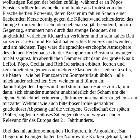
wollüstigen Reigen der beiden zufällig, während er an Pópos
Fenster vorüber lustwandelte, und tränke aus Protest von einer
Flasche herben Rotweins, deren Rest er im fahlen Schein einer
flackernden Kerze zornig gegen die Küchenwand schleuderte, das
launige Grunzen der Liebenden nebenan so jäh beendend, um im
Gegenzug, ermuntert nun durch das strenge Bouquet, den
unglücklich verliebten Richárd zu verführen und in sein kaltes Bett
zu zerren. LeRoi und Richárd hätten schlechten Sex und weinten,
und am nächsten Tage wäre die sprachlos-erschöpfte Atmosphäre
des kleinen Ferienhauses in der Bretagne zum Bersten schwanger
mit Missgunst. Im abendlichen Dämmerlicht dann der große Knall:
LeRoi, Pópo, Cécilia und Richárd stritten erbittert, leerten und
zerschmetterten gemeinsam mehrere Flaschen des steilen Gesöffs,
sie hätten – wie bei Franzosen im Sommerurlaub üblich – alle
miteinander schlechten Sex, weinten und führen am
darauffolgenden Tage wund und stumm nach Hause zurück, um
dann, sich einander nunmehr unabänderlich der Scham um die
eigene Schlechtheit erinnernd, für immer auseinander zu gehen – ein
mit zarter Wehmut wie auch bitterböser Ironie getränkter
gnadenloser Abgesang auf die verlogene Gesellschaft der späten
1960er, zugleich zeitloses Sittengemälde von wegweisender
Relevanz für das Europa des 21. Jahrhunderts.
Und das mit anthropomorphen Tierfiguren. In Angoulême, San
Diego und Erlangen hätten bei Nobrow die Korken geknallt, und