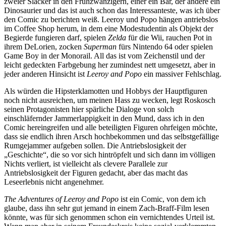
zweier Slacker in den Frühzwanzigern, einer ein Bär, der andere ein
Dinosaurier und das ist auch schon das Interessanteste, was ich über
den Comic zu berichten weiß. Leeroy und Popo hängen antriebslos
im Coffee Shop herum, in dem eine Modestudentin als Objekt der
Begierde fungieren darf, spielen
Zelda
für die Wii, rauchen Pot in
ihrem DeLorien, zocken
Superman
fürs Nintendo 64 oder spielen
Game Boy in der Monorail. All das ist vom Zeichenstil und der
leicht gedeckten Farbgebung her zumindest nett umgesetzt, aber in
jeder anderen Hinsicht ist
Leeroy and Popo
ein massiver Fehlschlag.
Als würden die Hipsterklamotten und Hobbys der Hauptfiguren
noch nicht ausreichen, um meinen Hass zu wecken, legt Roskosch
seinen Protagonisten hier spärliche Dialoge von solch
einschläfernder Jammerlappigkeit in den Mund, dass ich in den
Comic hereingreifen und alle beteiligten Figuren ohrfeigen möchte,
dass sie endlich ihren Arsch hochbekommen und das selbstgefällige
Rumgejammer aufgeben sollen. Die Antriebslosigkeit der
„Geschichte“, die so vor sich hintröpfelt und sich dann im völligen
Nichts verliert, ist vielleicht als clevere Parallele zur
Antriebslosigkeit der Figuren gedacht, aber das macht das
Leseerlebnis nicht angenehmer.
The Adventures of Leeroy and Popo
ist ein Comic, von dem ich
glaube, dass ihn sehr gut jemand in einem Zach-Braff-Film lesen
könnte, was für sich genommen schon ein vernichtendes Urteil ist.