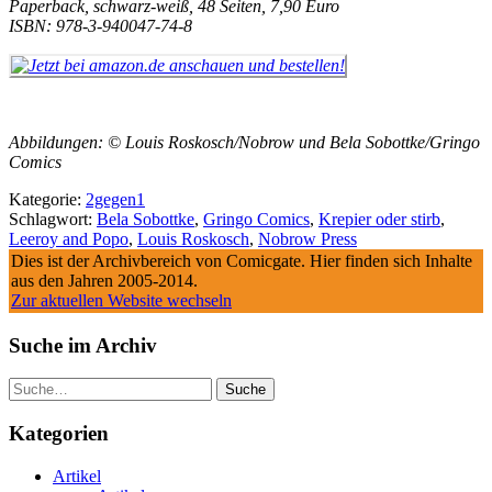
Paperback, schwarz-weiß, 48 Seiten, 7,90 Euro
ISBN: 978-3-940047-74-8
Abbildungen: © Louis Roskosch/Nobrow und Bela Sobottke/Gringo
Comics
Kategorie:
2gegen1
Schlagwort:
Bela Sobottke
,
Gringo Comics
,
Krepier oder stirb
,
Leeroy and Popo
,
Louis Roskosch
,
Nobrow Press
Dies ist der Archivbereich von Comicgate. Hier finden sich Inhalte
aus den Jahren 2005-2014.
Zur aktuellen Website wechseln
Suche im Archiv
Suche
Kategorien
Artikel