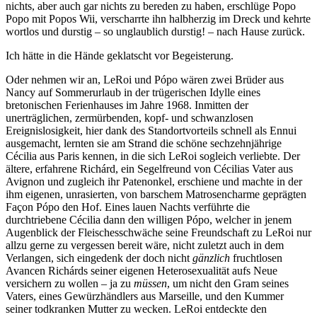
nichts, aber auch gar nichts zu bereden zu haben, erschlüge Popo
Popo mit Popos Wii, verscharrte ihn halbherzig im Dreck und kehrte
wortlos und durstig – so unglaublich durstig! – nach Hause zurück.
Ich hätte in die Hände geklatscht vor Begeisterung.
Oder nehmen wir an, LeRoi und Pópo wären zwei Brüder aus
Nancy auf Sommerurlaub in der trügerischen Idylle eines
bretonischen Ferienhauses im Jahre 1968. Inmitten der
unerträglichen, zermürbenden, kopf- und schwanzlosen
Ereignislosigkeit, hier dank des Standortvorteils schnell als Ennui
ausgemacht, lernten sie am Strand die schöne sechzehnjährige
Cécilia aus Paris kennen, in die sich LeRoi sogleich verliebte. Der
ältere, erfahrene Richárd, ein Segelfreund von Cécilias Vater aus
Avignon und zugleich ihr Patenonkel, erschiene und machte in der
ihm eigenen, unrasierten, von barschem Matrosencharme geprägten
Façon Pópo den Hof. Eines lauen Nachts verführte die
durchtriebene Cécilia dann den willigen Pópo, welcher in jenem
Augenblick der Fleischesschwäche seine Freundschaft zu LeRoi nur
allzu gerne zu vergessen bereit wäre, nicht zuletzt auch in dem
Verlangen, sich eingedenk der doch nicht
gänzlich
fruchtlosen
Avancen Richárds seiner eigenen Heterosexualität aufs Neue
versichern zu wollen – ja zu
müssen
, um nicht den Gram seines
Vaters, eines Gewürzhändlers aus Marseille, und den Kummer
seiner todkranken Mutter zu wecken. LeRoi entdeckte den