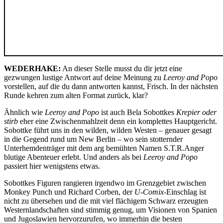
WEDERHAKE:
An dieser Stelle musst du dir jetzt eine
gezwungen lustige Antwort auf deine Meinung zu
Leeroy and Popo
vorstellen, auf die du dann antworten kannst, Frisch. In der nächsten
Runde kehren zum alten Format zurück, klar?
Ähnlich wie
Leeroy and Popo
ist auch Bela Sobottkes
Krepier oder
stirb
eher eine Zwischenmahlzeit denn ein komplettes Hauptgericht.
Sobottke führt uns in den wilden, wilden Westen – genauer gesagt
in die Gegend rund um New Berlin – wo sein stotternder
Unterhemdenträger mit dem arg bemühten Namen S.T.R.Anger
blutige Abenteuer erlebt. Und anders als bei
Leeroy and Popo
passiert hier wenigstens etwas.
Sobottkes Figuren rangieren irgendwo im Grenzgebiet zwischen
Monkey Punch und Richard Corben, der
U-Comix
-Einschlag ist
nicht zu übersehen und die mit viel flächigem Schwarz erzeugten
Westernlandschaften sind stimmig genug, um Visionen von Spanien
und Jugoslawien hervorzurufen, wo immerhin die besten