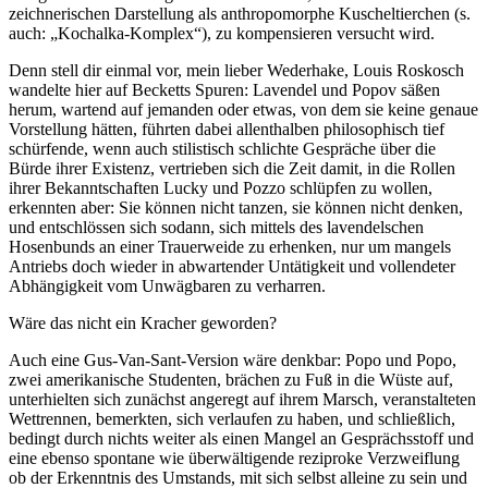
zeichnerischen Darstellung als anthropomorphe Kuscheltierchen (s.
auch: „Kochalka-Komplex“), zu kompensieren versucht wird.
Denn stell dir einmal vor, mein lieber Wederhake, Louis Roskosch
wandelte hier auf Becketts Spuren: Lavendel und Popov säßen
herum, wartend auf jemanden oder etwas, von dem sie keine genaue
Vorstellung hätten, führten dabei allenthalben philosophisch tief
schürfende, wenn auch stilistisch schlichte Gespräche über die
Bürde ihrer Existenz, vertrieben sich die Zeit damit, in die Rollen
ihrer Bekanntschaften Lucky und Pozzo schlüpfen zu wollen,
erkennten aber: Sie können nicht tanzen, sie können nicht denken,
und entschlössen sich sodann, sich mittels des lavendelschen
Hosenbunds an einer Trauerweide zu erhenken, nur um mangels
Antriebs doch wieder in abwartender Untätigkeit und vollendeter
Abhängigkeit vom Unwägbaren zu verharren.
Wäre das nicht ein Kracher geworden?
Auch eine Gus-Van-Sant-Version wäre denkbar: Popo und Popo,
zwei amerikanische Studenten, brächen zu Fuß in die Wüste auf,
unterhielten sich zunächst angeregt auf ihrem Marsch, veranstalteten
Wettrennen, bemerkten, sich verlaufen zu haben, und schließlich,
bedingt durch nichts weiter als einen Mangel an Gesprächsstoff und
eine ebenso spontane wie überwältigende reziproke Verzweiflung
ob der Erkenntnis des Umstands, mit sich selbst alleine zu sein und