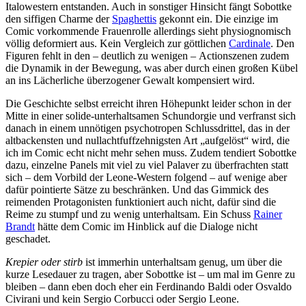
Italowestern entstanden. Auch in sonstiger Hinsicht fängt Sobottke
den siffigen Charme der
Spaghettis
gekonnt ein. Die einzige im
Comic vorkommende Frauenrolle allerdings sieht physiognomisch
völlig deformiert aus. Kein Vergleich zur göttlichen
Cardinale
. Den
Figuren fehlt in den – deutlich zu wenigen – Actionszenen zudem
die Dynamik in der Bewegung, was aber durch einen großen Kübel
an ins Lächerliche überzogener Gewalt kompensiert wird.
Die Geschichte selbst erreicht ihren Höhepunkt leider schon in der
Mitte in einer solide-unterhaltsamen Schundorgie und verfranst sich
danach in einem unnötigen psychotropen Schlussdrittel, das in der
altbackensten und nullachtfuffzehnigsten Art „aufgelöst“ wird, die
ich im Comic echt nicht mehr sehen muss. Zudem tendiert Sobottke
dazu, einzelne Panels mit viel zu viel Palaver zu überfrachten statt
sich – dem Vorbild der Leone-Western folgend – auf wenige aber
dafür pointierte Sätze zu beschränken. Und das Gimmick des
reimenden Protagonisten funktioniert auch nicht, dafür sind die
Reime zu stumpf und zu wenig unterhaltsam. Ein Schuss
Rainer
Brandt
hätte dem Comic im Hinblick auf die Dialoge nicht
geschadet.
Krepier oder stirb
ist immerhin unterhaltsam genug, um über die
kurze Lesedauer zu tragen, aber Sobottke ist – um mal im Genre zu
bleiben – dann eben doch eher ein Ferdinando Baldi oder Osvaldo
Civirani und kein Sergio Corbucci oder Sergio Leone.