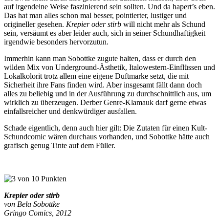
auf irgendeine Weise faszinierend sein sollten. Und da hapert’s eben.
Das hat man alles schon mal besser, pointierter, lustiger und
origineller gesehen.
Krepier oder stirb
will nicht mehr als Schund
sein, versäumt es aber leider auch, sich in seiner Schundhaftigkeit
irgendwie besonders hervorzutun.
Immerhin kann man Sobottke zugute halten, dass er durch den
wilden Mix von Underground-Ästhetik, Italowestern-Einflüssen und
Lokalkolorit trotz allem eine eigene Duftmarke setzt, die mit
Sicherheit ihre Fans finden wird. Aber insgesamt fällt dann doch
alles zu beliebig und in der Ausführung zu durchschnittlich aus, um
wirklich zu überzeugen. Derber Genre-Klamauk darf gerne etwas
einfallsreicher und denkwürdiger ausfallen.
Schade eigentlich, denn auch hier gilt: Die Zutaten für einen Kult-
Schundcomic wären durchaus vorhanden, und Sobottke hätte auch
grafisch genug Tinte auf dem Füller.
Krepier oder stirb
von Bela Sobottke
Gringo Comics, 2012