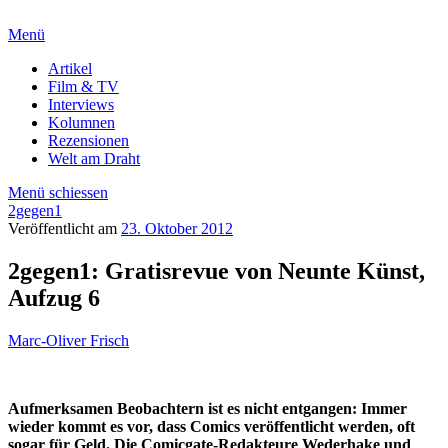
Menü
Artikel
Film & TV
Interviews
Kolumnen
Rezensionen
Welt am Draht
Menü schiessen
2gegen1
Veröffentlicht am
23. Oktober 2012
2gegen1: Gratisrevue von Neunte Künst,
Aufzug 6
Marc-Oliver Frisch
Aufmerksamen Beobachtern ist es nicht entgangen: Immer
wieder kommt es vor, dass Comics veröffentlicht werden, oft
sogar für Geld. Die Comicgate-Redakteure Wederhake und