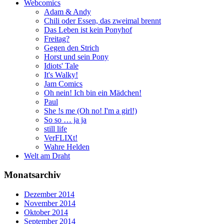
Webcomics
Adam & Andy
Chili oder Essen, das zweimal brennt
Das Leben ist kein Ponyhof
Freitag?
Gegen den Strich
Horst und sein Pony
Idiots' Tale
It's Walky!
Jam Comics
Oh nein! Ich bin ein Mädchen!
Paul
She !s me (Oh no! I'm a girl!)
So so … ja ja
still life
VerFLIXt!
Wahre Helden
Welt am Draht
Monatsarchiv
Dezember 2014
November 2014
Oktober 2014
September 2014