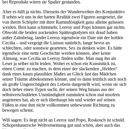
bei Reprodukt wären sie Spalier gestanden.
Aber es hilft ja nichts. Diesseits der Wunderwelten des Konjunktivs
II sehen wir uns in der harten Realität zwei Figuren ausgesetzt, die
von ihrem Schöpfer mit ihrer Rammdösigkeit ganz alleine gelassen
werden. Brot kann schimmeln; Leeroy und Popo können gar nichts.
Obwohl die beiden zockenden Spättroglodyten nix drauf haben
außer Zahnbelag, landet Leeroy irgendwie ein Date mit der holden
Cecilia – und vergeigt die Liaison natürlich, lange bevor an
schlechten, oder sonstwie gearteten, Sex zu denken wäre. Es hätte
irgendwie eine nette Geschichte werden können, aber keine
Ahnung, was Cecilia an Leeroy finden sollte. Man mag ihn als
Leser ja selber nicht leiden. Wobei es schon ein Kunststück ist,
einen Comic zu machen, in dem einer der slackenden „Helden“
dank eines kaum plausiblen Maßes an Glück fast das Mädchen
seiner Träume abbekommen könnte, und es dann letztlich auch noch
als große Ungerechtigkeit des Lebens dargestellt wird, wenn sie sich
doch lieber einen Typen sucht, der seinen Weg hinaus aus der
selbstverschuldeten Unmündigkeit zumindest schon mal insofern
angetreten hat, als er sich überhaupt hin und wieder auf seinen
Füßen in eine ihm nicht vollkommen unbewusste Richtung zu
bewegen scheint.
Will sagen: Es liegt nicht an Leeroy und Popo, Roskosch ist schuld.
Schopenhauersche Weltverneinung gut und schön, aber auch das