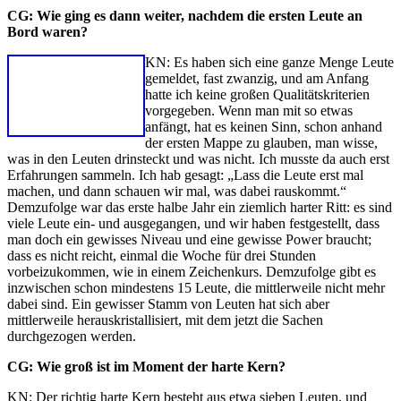
CG: Wie ging es dann weiter, nachdem die ersten Leute an
Bord waren?
KN: Es haben sich eine ganze Menge Leute
gemeldet, fast zwanzig, und am Anfang
hatte ich keine großen Qualitätskriterien
vorgegeben. Wenn man mit so etwas
anfängt, hat es keinen Sinn, schon anhand
der ersten Mappe zu glauben, man wisse,
was in den Leuten drinsteckt und was nicht. Ich musste da auch erst
Erfahrungen sammeln. Ich hab gesagt: „Lass die Leute erst mal
machen, und dann schauen wir mal, was dabei rauskommt.“
Demzufolge war das erste halbe Jahr ein ziemlich harter Ritt: es sind
viele Leute ein- und ausgegangen, und wir haben festgestellt, dass
man doch ein gewisses Niveau und eine gewisse Power braucht;
dass es nicht reicht, einmal die Woche für drei Stunden
vorbeizukommen, wie in einem Zeichenkurs. Demzufolge gibt es
inzwischen schon mindestens 15 Leute, die mittlerweile nicht mehr
dabei sind. Ein gewisser Stamm von Leuten hat sich aber
mittlerweile herauskristallisiert, mit dem jetzt die Sachen
durchgezogen werden.
CG: Wie groß ist im Moment der harte Kern?
KN: Der richtig harte Kern besteht aus etwa sieben Leuten, und