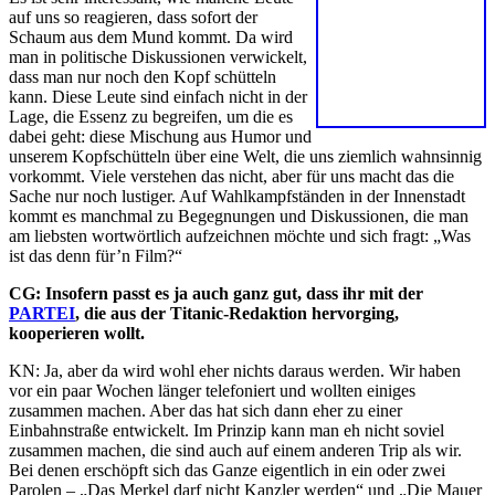
auf uns so reagieren, dass sofort der
Schaum aus dem Mund kommt. Da wird
man in politische Diskussionen verwickelt,
dass man nur noch den Kopf schütteln
kann. Diese Leute sind einfach nicht in der
Lage, die Essenz zu begreifen, um die es
dabei geht: diese Mischung aus Humor und
unserem Kopfschütteln über eine Welt, die uns ziemlich wahnsinnig
vorkommt. Viele verstehen das nicht, aber für uns macht das die
Sache nur noch lustiger. Auf Wahlkampfständen in der Innenstadt
kommt es manchmal zu Begegnungen und Diskussionen, die man
am liebsten wortwörtlich aufzeichnen möchte und sich fragt: „Was
ist das denn für’n Film?“
CG: Insofern passt es ja auch ganz gut, dass ihr mit der
PARTEI
, die aus der Titanic-Redaktion hervorging,
kooperieren wollt.
KN: Ja, aber da wird wohl eher nichts daraus werden. Wir haben
vor ein paar Wochen länger telefoniert und wollten einiges
zusammen machen. Aber das hat sich dann eher zu einer
Einbahnstraße entwickelt. Im Prinzip kann man eh nicht soviel
zusammen machen, die sind auch auf einem anderen Trip als wir.
Bei denen erschöpft sich das Ganze eigentlich in ein oder zwei
Parolen – „Das Merkel darf nicht Kanzler werden“ und „Die Mauer