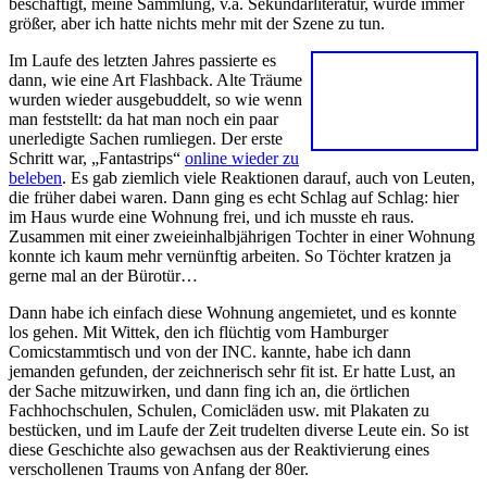
beschäftigt, meine Sammlung, v.a. Sekundärliteratur, wurde immer
größer, aber ich hatte nichts mehr mit der Szene zu tun.
Im Laufe des letzten Jahres passierte es
dann, wie eine Art Flashback. Alte Träume
wurden wieder ausgebuddelt, so wie wenn
man feststellt: da hat man noch ein paar
unerledigte Sachen rumliegen. Der erste
Schritt war, „Fantastrips“
online wieder zu
beleben
. Es gab ziemlich viele Reaktionen darauf, auch von Leuten,
die früher dabei waren. Dann ging es echt Schlag auf Schlag: hier
im Haus wurde eine Wohnung frei, und ich musste eh raus.
Zusammen mit einer zweieinhalbjährigen Tochter in einer Wohnung
konnte ich kaum mehr vernünftig arbeiten. So Töchter kratzen ja
gerne mal an der Bürotür…
Dann habe ich einfach diese Wohnung angemietet, und es konnte
los gehen. Mit Wittek, den ich flüchtig vom Hamburger
Comicstammtisch und von der INC. kannte, habe ich dann
jemanden gefunden, der zeichnerisch sehr fit ist. Er hatte Lust, an
der Sache mitzuwirken, und dann fing ich an, die örtlichen
Fachhochschulen, Schulen, Comicläden usw. mit Plakaten zu
bestücken, und im Laufe der Zeit trudelten diverse Leute ein. So ist
diese Geschichte also gewachsen aus der Reaktivierung eines
verschollenen Traums von Anfang der 80er.