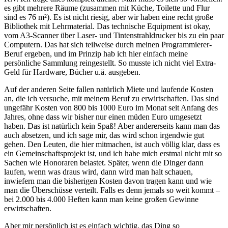
es gibt mehrere Räume (zusammen mit Küche, Toilette und Flur
sind es 76 m²). Es ist nicht riesig, aber wir haben eine recht große
Bibliothek mit Lehrmaterial. Das technische Equipment ist okay,
vom A3-Scanner über Laser- und Tintenstrahldrucker bis zu ein paar
Computern. Das hat sich teilweise durch meinen Programmierer-
Beruf ergeben, und im Prinzip hab ich hier einfach meine
persönliche Sammlung reingestellt. So musste ich nicht viel Extra-
Geld für Hardware, Bücher u.ä. ausgeben.
Auf der anderen Seite fallen natürlich Miete und laufende Kosten
an, die ich versuche, mit meinem Beruf zu erwirtschaften. Das sind
ungefähr Kosten von 800 bis 1000 Euro im Monat seit Anfang des
Jahres, ohne dass wir bisher nur einen müden Euro umgesetzt
haben. Das ist natürlich kein Spaß! Aber andererseits kann man das
auch absetzen, und ich sage mir, das wird schon irgendwie gut
gehen. Den Leuten, die hier mitmachen, ist auch völlig klar, dass es
ein Gemeinschaftsprojekt ist, und ich habe mich erstmal nicht mit so
Sachen wie Honoraren belastet. Später, wenn die Dinger dann
laufen, wenn was draus wird, dann wird man halt schauen,
inwiefern man die bisherigen Kosten davon tragen kann und wie
man die Überschüsse verteilt. Falls es denn jemals so weit kommt –
bei 2.000 bis 4.000 Heften kann man keine großen Gewinne
erwirtschaften.
Aber mir persönlich ist es einfach wichtig, das Ding so