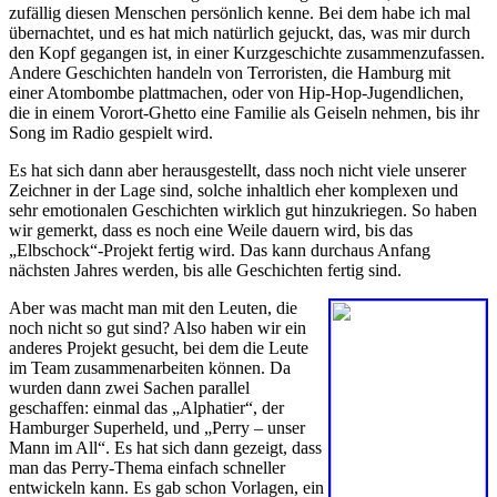
zufällig diesen Menschen persönlich kenne. Bei dem habe ich mal
übernachtet, und es hat mich natürlich gejuckt, das, was mir durch
den Kopf gegangen ist, in einer Kurzgeschichte zusammenzufassen.
Andere Geschichten handeln von Terroristen, die Hamburg mit
einer Atombombe plattmachen, oder von Hip-Hop-Jugendlichen,
die in einem Vorort-Ghetto eine Familie als Geiseln nehmen, bis ihr
Song im Radio gespielt wird.
Es hat sich dann aber herausgestellt, dass noch nicht viele unserer
Zeichner in der Lage sind, solche inhaltlich eher komplexen und
sehr emotionalen Geschichten wirklich gut hinzukriegen. So haben
wir gemerkt, dass es noch eine Weile dauern wird, bis das
„Elbschock“-Projekt fertig wird. Das kann durchaus Anfang
nächsten Jahres werden, bis alle Geschichten fertig sind.
Aber was macht man mit den Leuten, die
noch nicht so gut sind? Also haben wir ein
anderes Projekt gesucht, bei dem die Leute
im Team zusammenarbeiten können. Da
wurden dann zwei Sachen parallel
geschaffen: einmal das „Alphatier“, der
Hamburger Superheld, und „Perry – unser
Mann im All“. Es hat sich dann gezeigt, dass
man das Perry-Thema einfach schneller
entwickeln kann. Es gab schon Vorlagen, ein