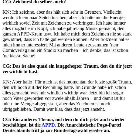
CG: Zeichnest du selber auch?
KN: Ich zeichne, aber das hält sich sehr in Grenzen. Vielleicht
werde ich ein paar Seiten tuschen, aber ich hatte nie die Energie,
wirklich soviel Zeit mit Zeichnen zu verbringen. Ich hatte immer
alles mögliche im Kopf, ich habe jahrelang Musik gemacht, den
ganzen APPD-Kram usw. Ich habe mich dem Zeichnen nie so stark
gewidmet, dass ich hätte gut werden können. Aber trotzdem hat es
mich immer interessiert. Mit anderen Leuten zusammen ’nen
Comicverlag und ein Studio zu machen – ich denke, das ist schon
’ne klasse Sache!
CG: Das ist also quasi ein langgehegter Traum, den du dir jetzt
verwirklicht hast.
KN: Aber hallo! Für mich ist das momentan der letzte große Traum,
den ich noch auf der Rechnung hatte. Im Grunde habe ich schon
alles gemacht, was mir wirklich wichtig war. Jetzt bin ich sogar
noch Vater geworden vor zweieinhalb Jahren – und damit ist für
mich ’ne Menge abgegessen, aber das Zeichnen ist noch
übriggeblieben. Damit war klar, dass das jetzt ansteht.
CG: Ein anderes Thema, mit dem du dich jetzt auch wieder
beschäftigst, ist die
APPD
. Die Anarchistische Pogo-Partei
Deutschlands tritt ja zur Bundestagswahl wieder an.