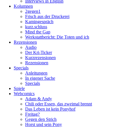
Interviews in English
Kolumnen
2gegen1
Frisch aus der Druckerei
Kamingespräch
kurz.schluss
Mind the Gap
Werkstattbericht: Die Toten und ich
Rezensionen
Audio
Der Kri-Ticker
Kurzrezensionen
Rezensionen
Specials
Anleitungen
In eigener Sache
Specials
Spiele
Webcomics
Adam & Andy
Chili oder Essen, das zweimal brennt
Das Leben ist kein Ponyhof
Freitag?
Gegen den Strich
Horst und sein Pony