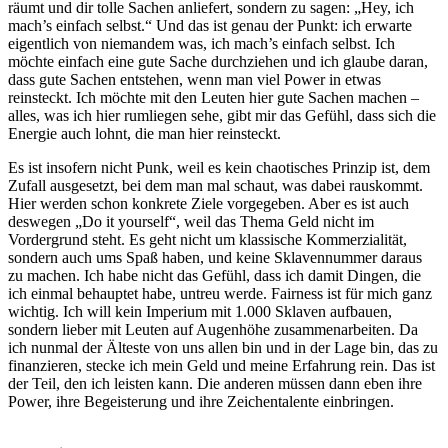
räumt und dir tolle Sachen anliefert, sondern zu sagen: „Hey, ich
mach’s einfach selbst.“ Und das ist genau der Punkt: ich erwarte
eigentlich von niemandem was, ich mach’s einfach selbst. Ich
möchte einfach eine gute Sache durchziehen und ich glaube daran,
dass gute Sachen entstehen, wenn man viel Power in etwas
reinsteckt. Ich möchte mit den Leuten hier gute Sachen machen –
alles, was ich hier rumliegen sehe, gibt mir das Gefühl, dass sich die
Energie auch lohnt, die man hier reinsteckt.
Es ist insofern nicht Punk, weil es kein chaotisches Prinzip ist, dem
Zufall ausgesetzt, bei dem man mal schaut, was dabei rauskommt.
Hier werden schon konkrete Ziele vorgegeben. Aber es ist auch
deswegen „Do it yourself“, weil das Thema Geld nicht im
Vordergrund steht. Es geht nicht um klassische Kommerzialität,
sondern auch ums Spaß haben, und keine Sklavennummer daraus
zu machen. Ich habe nicht das Gefühl, dass ich damit Dingen, die
ich einmal behauptet habe, untreu werde. Fairness ist für mich ganz
wichtig. Ich will kein Imperium mit 1.000 Sklaven aufbauen,
sondern lieber mit Leuten auf Augenhöhe zusammenarbeiten. Da
ich nunmal der Älteste von uns allen bin und in der Lage bin, das zu
finanzieren, stecke ich mein Geld und meine Erfahrung rein. Das ist
der Teil, den ich leisten kann. Die anderen müssen dann eben ihre
Power, ihre Begeisterung und ihre Zeichentalente einbringen.