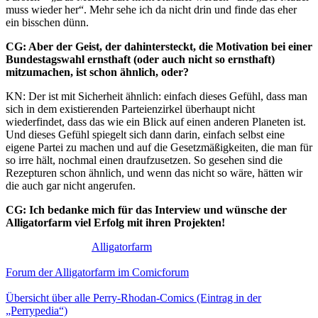
muss wieder her“. Mehr sehe ich da nicht drin und finde das eher
ein bisschen dünn.
CG: Aber der Geist, der dahintersteckt, die Motivation bei einer
Bundestagswahl ernsthaft (oder auch nicht so ernsthaft)
mitzumachen, ist schon ähnlich, oder?
KN: Der ist mit Sicherheit ähnlich: einfach dieses Gefühl, dass man
sich in dem existierenden Parteienzirkel überhaupt nicht
wiederfindet, dass das wie ein Blick auf einen anderen Planeten ist.
Und dieses Gefühl spiegelt sich dann darin, einfach selbst eine
eigene Partei zu machen und auf die Gesetzmäßigkeiten, die man für
so irre hält, nochmal einen draufzusetzen. So gesehen sind die
Rezepturen schon ähnlich, und wenn das nicht so wäre, hätten wir
die auch gar nicht angerufen.
CG: Ich bedanke mich für das Interview und wünsche der
Alligatorfarm viel Erfolg mit ihren Projekten!
Alligatorfarm
Forum der Alligatorfarm im Comicforum
Übersicht über alle Perry-Rhodan-Comics (Eintrag in der
„Perrypedia“)