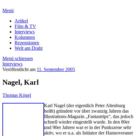
Menü
Artikel
Film & TV
Interviews
Kolumnen
Rezensionen
Welt am Draht
Menü schiessen
Interviews
Veröffentlicht am
11. September 2005
Nagel, Karl
Thomas Kögel
Karl Nagel (der eigentlich Peter Altenburg
heißt) gründete vor über zwanzig Jahren das
Illustrations-Magazin „Fantastrips“, das jedoch
schnell wieder eingestellt wurde. In den 80er
und 90er Jahren war er in der Punkszene sehr
aktiv, wo er u.a. als Initiator der Hannoveraner