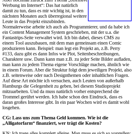
Werbung im Internet“: Das hat natürlich
damit zu tun, dass es mir wichtig ist, in den
nächsten Monaten auch überregional weitere
Leute in das Projekt einzubinden.
Normalerweise arbeite ich auch als Programmierer, und da habe ich
ein Content Management System geschrieben, mit der u.a. die
Fantastrips-Seite verwaltet wird. Ich bin dabei, dieses CMS zu
einem Tool auszubauen, mit dem man gemeinsam einen Comic
produzieren kann. Beispiel: man legt ein Projekt an, z.B. Perry
#133, dazu gibt es dann Infos wie Plot, Seitenbeschreibungen,
Charaktere usw. Dann kann man z.B. zu jeder Seite Bilder aufladen,
man kann zu jedem Thema eigene Vorschläge machen, ähnlich wie
in einem Forum. Aber die Struktur folgt dem jeweiligen Projekt, also
z.B. seitenweise oder nach Designthemen oder inhaltlichen Fragen.
Auf diese Art möchte ich versuchen, auch Leuten von außerhalb
Hamburgs die Gelegenheit zu geben, bei diesem Studioprojekt
mitzuarbeiten. Und da muss natürlich vorher entsprechend die
Trommel gerührt werden. Ich habe schon den Eindruck, dass es
daran großes Interesse gibt. In ein paar Wochen wird es damit wohl
losgehen.
CG: Lass uns zum Thema Geld kommen. Wie ist die
„Alligatorfarm“ finanziert, wer trägt die Kosten?
KN: Ich trage alles komplett alleine. Man muss es sich so vorstellen: