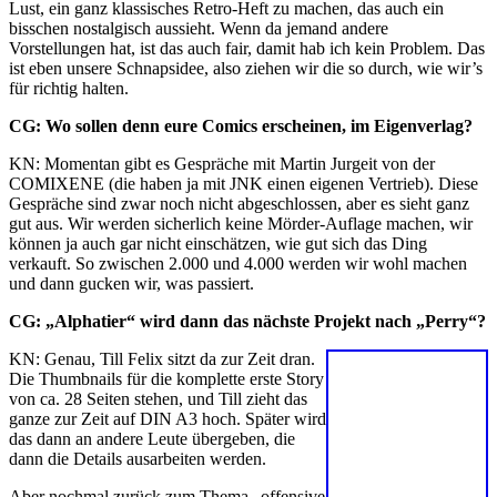
Lust, ein ganz klassisches Retro-Heft zu machen, das auch ein
bisschen nostalgisch aussieht. Wenn da jemand andere
Vorstellungen hat, ist das auch fair, damit hab ich kein Problem. Das
ist eben unsere Schnapsidee, also ziehen wir die so durch, wie wir’s
für richtig halten.
CG: Wo sollen denn eure Comics erscheinen, im Eigenverlag?
KN: Momentan gibt es Gespräche mit Martin Jurgeit von der
COMIXENE (die haben ja mit JNK einen eigenen Vertrieb). Diese
Gespräche sind zwar noch nicht abgeschlossen, aber es sieht ganz
gut aus. Wir werden sicherlich keine Mörder-Auflage machen, wir
können ja auch gar nicht einschätzen, wie gut sich das Ding
verkauft. So zwischen 2.000 und 4.000 werden wir wohl machen
und dann gucken wir, was passiert.
CG: „Alphatier“ wird dann das nächste Projekt nach „Perry“?
KN: Genau, Till Felix sitzt da zur Zeit dran.
Die Thumbnails für die komplette erste Story
von ca. 28 Seiten stehen, und Till zieht das
ganze zur Zeit auf DIN A3 hoch. Später wird
das dann an andere Leute übergeben, die
dann die Details ausarbeiten werden.
Aber nochmal zurück zum Thema „offensive