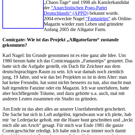
„Chaos-Tage“ und 1998 als Kanzlerkandidat
der
“Anarchistischen Pogo-Partei
Deutschlands“ (APPD)
bekannt wurde.
2004 erweckte Nagel
“Fantastrips“
als Online-
Magazin wieder zum Leben und gründete
Anfang 2005 die Alligator Farm.
Comicgate: Wie ist das Projekt „Alligatorfarm“ zustande
gekommen?
Karl Nagel: Im Grunde genommen ist es eine ganz alte Idee. Um
1980 herum hatte ich das Comicmagazin „Fantastrips“ gestartet. Das
hatte sich die Aufgabe gestellt, ein Dach für Zeichner aus dem
deutschsprachigen Raum zu sein. Ich war damals noch ziemlich
jung, 19 Jahre, und wie das bei Projekten so ist in dem Alter: man
hat keine Freundin, hat sonst nichts besseres zu tun, also macht man
halt irgendein Fanzine oder ein Magazin. Ich war unerfahren, hatte
aber hochfliegende Träume, und dazu gehörte u.a. auch, mal mit
anderen Leuten zusammen ein Studio zu gründen.
Am Ende ist das aber alles an unserer Unerfahrenheit gescheitert.
Die Sache hat sich in Luft aufgelöst, irgendwann war ich pleite, hab
mir ’ne Lederjacke geholt, mir die Haare bunt geschnitten und „leckt
mich alle am Arsch“ gesagt. Für mich war Ende 1981 die ganze
Comicgeschichte erledigt. Ich habe mich zwar immer noch damit