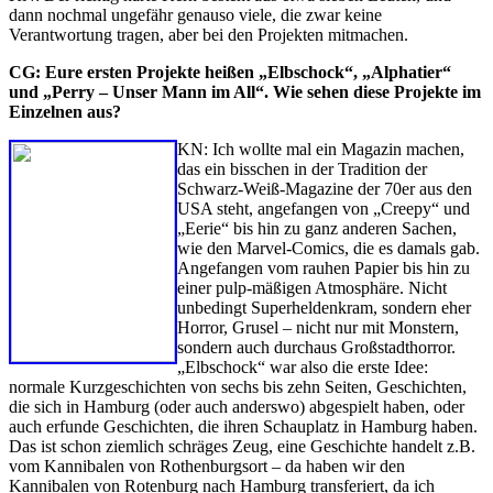
dann nochmal ungefähr genauso viele, die zwar keine
Verantwortung tragen, aber bei den Projekten mitmachen.
CG: Eure ersten Projekte heißen „Elbschock“, „Alphatier“
und „Perry – Unser Mann im All“. Wie sehen diese Projekte im
Einzelnen aus?
KN: Ich wollte mal ein Magazin machen,
das ein bisschen in der Tradition der
Schwarz-Weiß-Magazine der 70er aus den
USA steht, angefangen von „Creepy“ und
„Eerie“ bis hin zu ganz anderen Sachen,
wie den Marvel-Comics, die es damals gab.
Angefangen vom rauhen Papier bis hin zu
einer pulp-mäßigen Atmosphäre. Nicht
unbedingt Superheldenkram, sondern eher
Horror, Grusel – nicht nur mit Monstern,
sondern auch durchaus Großstadthorror.
„Elbschock“ war also die erste Idee:
normale Kurzgeschichten von sechs bis zehn Seiten, Geschichten,
die sich in Hamburg (oder auch anderswo) abgespielt haben, oder
auch erfunde Geschichten, die ihren Schauplatz in Hamburg haben.
Das ist schon ziemlich schräges Zeug, eine Geschichte handelt z.B.
vom Kannibalen von Rothenburgsort – da haben wir den
Kannibalen von Rotenburg nach Hamburg transferiert, da ich