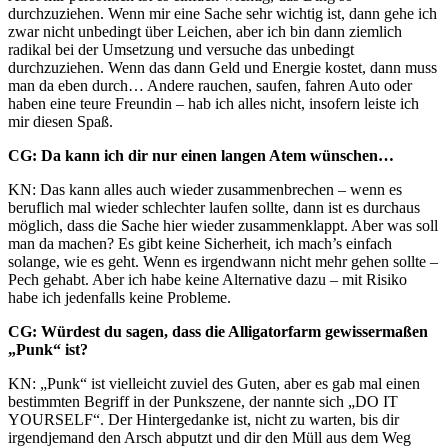
durchzuziehen. Wenn mir eine Sache sehr wichtig ist, dann gehe ich
zwar nicht unbedingt über Leichen, aber ich bin dann ziemlich
radikal bei der Umsetzung und versuche das unbedingt
durchzuziehen. Wenn das dann Geld und Energie kostet, dann muss
man da eben durch… Andere rauchen, saufen, fahren Auto oder
haben eine teure Freundin – hab ich alles nicht, insofern leiste ich
mir diesen Spaß.
CG: Da kann ich dir nur einen langen Atem wünschen…
KN: Das kann alles auch wieder zusammenbrechen – wenn es
beruflich mal wieder schlechter laufen sollte, dann ist es durchaus
möglich, dass die Sache hier wieder zusammenklappt. Aber was soll
man da machen? Es gibt keine Sicherheit, ich mach’s einfach
solange, wie es geht. Wenn es irgendwann nicht mehr gehen sollte –
Pech gehabt. Aber ich habe keine Alternative dazu – mit Risiko
habe ich jedenfalls keine Probleme.
CG: Würdest du sagen, dass die Alligatorfarm gewissermaßen
„Punk“ ist?
KN: „Punk“ ist vielleicht zuviel des Guten, aber es gab mal einen
bestimmten Begriff in der Punkszene, der nannte sich „DO IT
YOURSELF“. Der Hintergedanke ist, nicht zu warten, bis dir
irgendjemand den Arsch abputzt und dir den Müll aus dem Weg