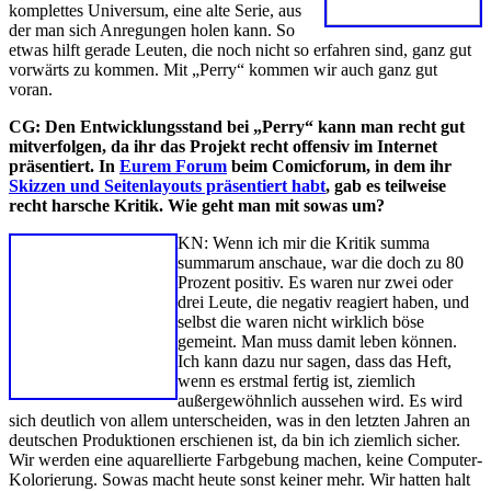
komplettes Universum, eine alte Serie, aus
der man sich Anregungen holen kann. So
etwas hilft gerade Leuten, die noch nicht so erfahren sind, ganz gut
vorwärts zu kommen. Mit „Perry“ kommen wir auch ganz gut
voran.
CG: Den Entwicklungsstand bei „Perry“ kann man recht gut
mitverfolgen, da ihr das Projekt recht offensiv im Internet
präsentiert. In
Eurem Forum
beim Comicforum, in dem ihr
Skizzen und Seitenlayouts präsentiert habt
, gab es teilweise
recht harsche Kritik. Wie geht man mit sowas um?
KN: Wenn ich mir die Kritik summa
summarum anschaue, war die doch zu 80
Prozent positiv. Es waren nur zwei oder
drei Leute, die negativ reagiert haben, und
selbst die waren nicht wirklich böse
gemeint. Man muss damit leben können.
Ich kann dazu nur sagen, dass das Heft,
wenn es erstmal fertig ist, ziemlich
außergewöhnlich aussehen wird. Es wird
sich deutlich von allem unterscheiden, was in den letzten Jahren an
deutschen Produktionen erschienen ist, da bin ich ziemlich sicher.
Wir werden eine aquarellierte Farbgebung machen, keine Computer-
Kolorierung. Sowas macht heute sonst keiner mehr. Wir hatten halt