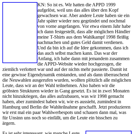
KN: So ist es. Wir hatten die APPD 1999
aufgelöst, weil uns das alles über den Kopf
gewachsen war. Aber andere Leute haben sie ein
Jahr später wieder neu gegründet und nochmal
von vorne angefangen. Vor etwa einem Jahr habe
ich dann festgestellt, dass alle möglichen Händler
meine T-Shirts aus dem Wahlkampf 1998 fleißig
nachmachen und gutes Geld damit verdienen.
Und da bin ich auf die Idee gekommen, dass ich
das auch selbst machen kann. Das war der
Anfang, ich habe dann mit jemandem zusammen
die APPD-Website wieder hochgezogen, die
ziemlich verlottert war und auf der nichts mehr passierte. Damit ist
eine gewisse Eigendynamik entstanden, und als dann überraschend
die Neuwahlen ausgerufen wurden, wollten plötzlich alle möglichen
Leute, dass wir an der Wahl teilnehmen. Also haben wir die
gröbsten Strukturen wieder in Gang gesetzt. Es ist in zwei Monaten
nicht hinzukriegen, das alles aufzubauen, was wir 1998 gemacht
haben, aber zumindest haben wir, wie es aussieht, zumindest in
Hamburg und Berlin die Wahlteilnahme geschafft. Jetzt produzieren
wir erst mal ein paar Wahlwerbespots und schauen dann mal, was
für Unsinn uns noch so einfällt, um die Leute ein bisschen zu
ärgern.
Es ist sehr interessant, wie manche Leute