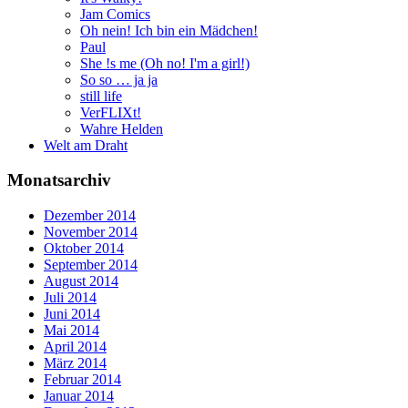
Jam Comics
Oh nein! Ich bin ein Mädchen!
Paul
She !s me (Oh no! I'm a girl!)
So so … ja ja
still life
VerFLIXt!
Wahre Helden
Welt am Draht
Monatsarchiv
Dezember 2014
November 2014
Oktober 2014
September 2014
August 2014
Juli 2014
Juni 2014
Mai 2014
April 2014
März 2014
Februar 2014
Januar 2014