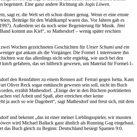
n begeistert. Eine ganz andere Richtung als
Jogis Löwen
.
rn, sagt er, die Welt sei eh schon düster genug. Wenn er eine ernste
arteien, Beiträge für den Wahlkampf waren das. Vor Jahren gab es
 1997). Außerdem sei da noch seine Begeisterung für Musik.
Jimi
er Band kommt aus Kiel“, so Mathesdorf – wenig später erschien
ur zwei Wochen gezeichneten Geschichten für
Unser Schumi und ein
niger gut ankam als die Vorgänger. Die Formel 1 interessiere ihn
ichten war das allerdings nicht sehr ergiebig, wie auch bei den
0 km/h gefahren, das sei hilfreich gewesen, um Material für Formel-1-
dorf den Rennfahrer zu einem Rennen auf: Ferrari gegen Isetta. Kam
art Oliver Reck sogar enttäuscht gewesen sein soll, nicht im Buch
rden, erzählt Mathesdorf. „Einige der in den Büchern porträtierten
achen viel Arbeit und Spaß, aber erreichen eher keine
eht ja auch so wie Dagobert“, sagt Mathesdorf und freut sich, mit dem
orf und bekennt „das ist einer meiner Lieblingsspieler, wir mussten
Löwen
wird Michael Ballack ganz ähnlich als Running Gag eingebaut.
et das Buch gleich zu Beginn: Deutschland besiegt Spanien 9:0.