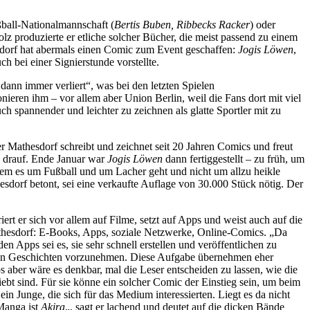
ßball-Nationalmannschaft (
Bertis Buben, Ribbecks Racker
) oder
produzierte er etliche solcher Bücher, die meist passend zu einem
esdorf hat abermals einen Comic zum Event geschaffen:
Jogis Löwen
,
bei einer Signierstunde vorstellte.
 dann immer verliert“, was bei den letzten Spielen
nieren ihm – vor allem aber Union Berlin, weil die Fans dort mit viel
ch spannender und leichter zu zeichnen als glatte Sportler mit zu
r Mathesdorf schreibt und zeichnet seit 20 Jahren Comics und freut
ng drauf. Ende Januar war
Jogis Löwen
dann fertiggestellt – zu früh, um
 dem es um Fußball und um Lacher geht und nicht um allzu heikle
hesdorf betont, sei eine verkaufte Auflage von 30.000 Stück nötig. Der
t er sich vor allem auf Filme, setzt auf Apps und weist auch auf die
Mathesdorf: E-Books, Apps, soziale Netzwerke, Online-Comics. „Da
n Apps sei es, sie sehr schnell erstellen und veröffentlichen zu
 den Geschichten vorzunehmen. Diese Aufgabe übernehmen eher
aber wäre es denkbar, mal die Leser entscheiden zu lassen, wie die
ebt sind. Für sie könne ein solcher Comic der Einstieg sein, um beim
 Junge, die sich für das Medium interessierten. Liegt es da nicht
 Manga ist
Akira
„, sagt er lachend und deutet auf die dicken Bände