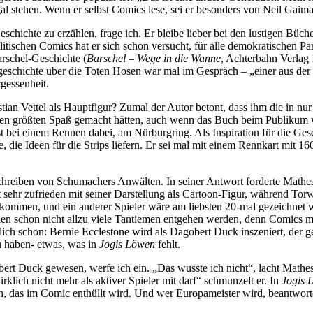
l stehen. Wenn er selbst Comics lese, sei er besonders von Neil Gaima
schichte zu erzählen, frage ich. Er bleibe lieber bei den lustigen Büche
olitischen Comics hat er sich schon versucht, für alle demokratischen P
rschel-Geschichte (
Barschel – Wege in die Wanne
, Achterbahn Verlag
dergeschichte über die Toten Hosen war mal im Gespräch – „einer aus d
ergessenheit.
ian Vettel als Hauptfigur? Zumal der Autor betont, dass ihm die in n
den größten Spaß gemacht hätten, auch wenn das Buch beim Publikum we
bei einem Rennen dabei, am Nürburgring. Als Inspiration für die Gesch
 die Ideen für die Strips liefern. Er sei mal mit einem Rennkart mit 16
reiben von Schumachers Anwälten. In seiner Antwort forderte Mathes
 sehr zufrieden mit seiner Darstellung als Cartoon-Figur, während Torw
ommen, und ein anderer Spieler wäre am liebsten 20-mal gezeichnet wo
 ihnen schon nicht allzu viele Tantiemen entgehen werden, denn Comics m
lich schon: Bernie Ecclestone wird als Dagobert Duck inszeniert, der g
u haben- etwas, was in
Jogis Löwen
fehlt.
ert Duck gewesen, werfe ich ein. „Das wusste ich nicht“, lacht Mathesd
rklich nicht mehr als aktiver Spieler mit darf“ schmunzelt er. In
Jogis 
n, das im Comic enthüllt wird. Und wer Europameister wird, beantwort