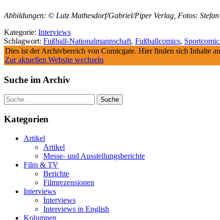
Abbildungen: © Lutz Mathesdorf/Gabriel/Piper Verlag, Fotos: Stefan
Kategorie:
Interviews
Schlagwort:
Fußball-Nationalmannschaft
,
Fußballcomics
,
Sportcomic
Dies ist der Archivbereich von Comicgate. Hier finden sich Inhalte 
Zur aktuellen Website wechseln
Suche im Archiv
Suche
Kategorien
Artikel
Artikel
Messe- und Ausstellungsberichte
Film & TV
Berichte
Filmrezensionen
Interviews
Interviews
Interviews in English
Kolumnen