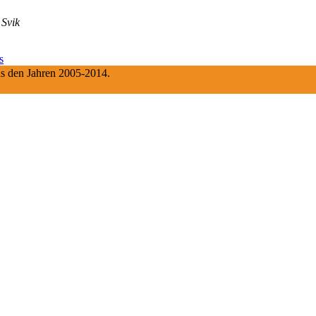
 Svik
s
aus den Jahren 2005-2014.