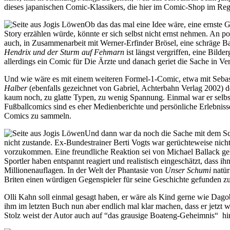
dieses japanischen Comic-Klassikers, die hier im Comic-Shop im Rega
Ob das das mal eine Idee wäre, eine ernste Ge
Story erzählen würde, könnte er sich selbst nicht ernst nehmen. An p
auch, in Zusammenarbeit mit Werner-Erfinder Brösel, eine schräge Ba
Hendrix und der Sturm auf Fehmarn
ist längst vergriffen, eine Bil
allerdings ein Comic für Die Ärzte und danach geriet die Sache in V
Und wie wäre es mit einem weiteren Formel-1-Comic, etwa mit Sebast
Halber
(ebenfalls gezeichnet von Gabriel, Achterbahn Verlag 2002) 
kaum noch, zu glatte Typen, zu wenig Spannung. Einmal war er selbst 
Fußballcomics sind es eher Medienberichte und persönliche Erlebnisse,
Comics zu sammeln.
Und dann war da noch die Sache mit dem Sch
nicht zustande. Ex-Bundestrainer Berti Vogts war gerüchteweise nicht
vorzukommen. Eine freundliche Reaktion sei von Michael Ballack gek
Sportler haben entspannt reagiert und realistisch eingeschätzt, dass
Millionenauflagen. In der Welt der Phantasie von
Unser Schumi
natür
Briten einen würdigen Gegenspieler für seine Geschichte gefunden z
Olli Kahn soll einmal gesagt haben, er wäre als Kind gerne wie Dagob
ihm im letzten Buch nun aber endlich mal klar machen, dass er jetzt wi
Stolz weist der Autor auch auf “das grausige Boateng-Geheimnis“ hi