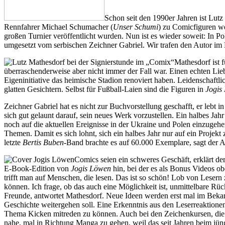
Schon seit den 1990er Jahren ist Lutz
Rennfahrer Michael Schumacher (
Unser Schumi
) zu Comicfiguren w
großen Turnier veröffentlicht wurden. Nun ist es wieder soweit: In 
umgesetzt vom serbischen Zeichner Gabriel. Wir trafen den Autor im
Mathesdorf ist f
überraschenderweise aber nicht immer der Fall war. Einen echten Lieb
Eigeninitiative das heimische Stadion renoviert haben. Leidenschaftli
glatten Gesichtern. Selbst für Fußball-Laien sind die Figuren in
Jogis
Zeichner Gabriel hat es nicht zur Buchvorstellung geschafft, er lebt 
sich gut gelaunt darauf, sein neues Werk vorzustellen. Ein halbes Jah
noch auf die aktuellen Ereignisse in der Ukraine und Polen einzugeh
Themen. Damit es sich lohnt, sich ein halbes Jahr nur auf ein Projekt
letzte
Bertis Buben
-Band brachte es auf 60.000 Exemplare, sagt der Au
Comics seien ein schweres Geschäft, erklärt de
E-Book-Edition von
Jogis Löwen
hin, bei der es als Bonus Videos o
trifft man auf Menschen, die lesen. Das ist so schön! Lob von Lesern 
können. Ich frage, ob das auch eine Möglichkeit ist, unmittelbare
Freunde, antwortet Mathesdorf. Neue Ideen werden erst mal im Bekann
Geschichte weitergehen soll. Eine Erkenntnis aus den Leserreaktionen
Thema Kicken mitreden zu können. Auch bei den Zeichenkursen, die Ma
nahe, mal in Richtung Manga zu gehen, weil das seit Jahren beim jün