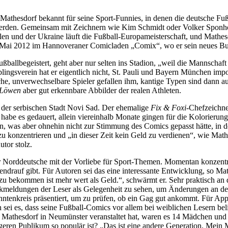
 Mathesdorf bekannt für seine Sport-Funnies, in denen die deutsche Fu
erden. Gemeinsam mit Zeichnern wie Kim Schmidt oder Volker Sponholz 
Polen und der Ukraine läuft die Fußball-Europameisterschaft, und Math
 Mai 2012 im Hannoveraner Comicladen „Comix“, wo er sein neues Buch 
ußballbegeistert, geht aber nur selten ins Stadion, „weil die Mannschaft
lingsverein hat er eigentlich nicht, St. Pauli und Bayern München impo
che, unverwechselbare Spieler gefallen ihm, kantige Typen sind dann au
 Löwen
aber gut erkennbare Abbilder der realen Athleten.
in der serbischen Stadt Novi Sad. Der ehemalige
Fix & Foxi
-Chefzeichne
r habe es gedauert, allein viereinhalb Monate gingen für die Kolorieru
en, was aber ohnehin nicht zur Stimmung des Comics gepasst hätte, in
 zu konzentrieren und „in dieser Zeit kein Geld zu verdienen“, wie Mat
tor stolz.
r Norddeutsche mit der Vorliebe für Sport-Themen. Momentan konzentrier
bendrauf gibt. Für Autoren sei das eine interessante Entwicklung, so 
zu bekommen ist mehr wert als Geld.“, schwärmt er. Sehr praktisch an de
 Rückmeldungen der Leser als Gelegenheit zu sehen, um Änderungen an
tenkreis präsentiert, um zu prüfen, ob ein Gag gut ankommt. Für Apps 
 sei es, dass seine Fußball-Comics vor allem bei weiblichen Lesern beli
thesdorf in Neumünster veranstaltet hat, waren es 14 Mädchen und ein
geren Publikum so populär ist? „Das ist eine andere Generation. Mein