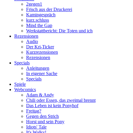
2gegen1
Frisch aus der Druckerei
Kamingespräch
kurz.schluss
Mind the Gap
Werkstattbericht: Die Toten und ich
Rezensionen
Audio
Der Kri-Ticker
Kurzrezensionen
Rezensionen
Specials
Anleitungen
In eigener Sache
Specials
Spiele
Webcomics
Adam & Andy
Chili oder Essen, das zweimal brennt
Das Leben ist kein Ponyhof
Freitag?
Gegen den Strich
Horst und sein Pony
Idiots' Tale
It's Walky!