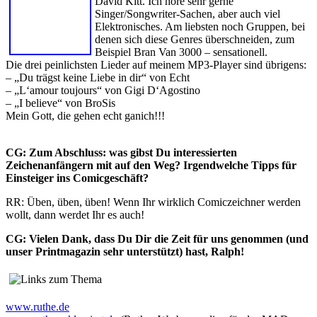
David Kitt. Ich höre sehr gerne
Singer/Songwriter-Sachen, aber auch viel
Elektronisches. Am liebsten noch Gruppen, bei
denen sich diese Genres überschneiden, zum
Beispiel Bran Van 3000 – sensationell.
Die drei peinlichsten Lieder auf meinem MP3-Player sind übrigens:
– „Du trägst keine Liebe in dir“ von Echt
– „L‘amour toujours“ von Gigi D‘Agostino
– „I believe“ von BroSis
Mein Gott, die gehen echt ganich!!!
CG: Zum Abschluss: was gibst Du interessierten
Zeichenanfängern mit auf den Weg? Irgendwelche Tipps für
Einsteiger ins Comicgeschäft?
RR: Üben, üben, üben! Wenn Ihr wirklich Comiczeichner werden
wollt, dann werdet Ihr es auch!
CG: Vielen Dank, dass Du Dir die Zeit für uns genommen (und
unser Printmagazin sehr unterstützt) hast, Ralph!
www.ruthe.de