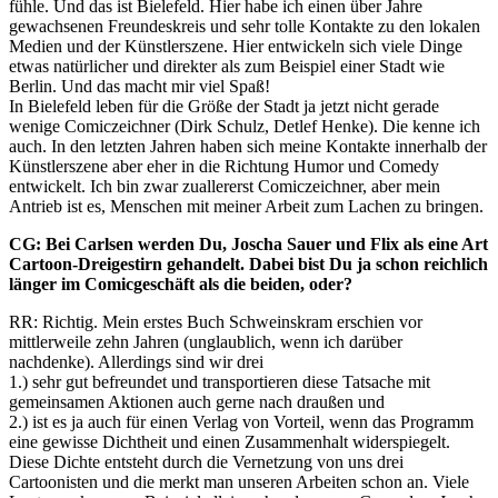
fühle. Und das ist Bielefeld. Hier habe ich einen über Jahre
gewachsenen Freundeskreis und sehr tolle Kontakte zu den lokalen
Medien und der Künstlerszene. Hier entwickeln sich viele Dinge
etwas natürlicher und direkter als zum Beispiel einer Stadt wie
Berlin. Und das macht mir viel Spaß!
In Bielefeld leben für die Größe der Stadt ja jetzt nicht gerade
wenige Comiczeichner (Dirk Schulz, Detlef Henke). Die kenne ich
auch. In den letzten Jahren haben sich meine Kontakte innerhalb der
Künstlerszene aber eher in die Richtung Humor und Comedy
entwickelt. Ich bin zwar zuallererst Comiczeichner, aber mein
Antrieb ist es, Menschen mit meiner Arbeit zum Lachen zu bringen.
CG: Bei Carlsen werden Du, Joscha Sauer und Flix als eine Art
Cartoon-Dreigestirn gehandelt. Dabei bist Du ja schon reichlich
länger im Comicgeschäft als die beiden, oder?
RR: Richtig. Mein erstes Buch Schweinskram erschien vor
mittlerweile zehn Jahren (unglaublich, wenn ich darüber
nachdenke). Allerdings sind wir drei
1.) sehr gut befreundet und transportieren diese Tatsache mit
gemeinsamen Aktionen auch gerne nach draußen und
2.) ist es ja auch für einen Verlag von Vorteil, wenn das Programm
eine gewisse Dichtheit und einen Zusammenhalt widerspiegelt.
Diese Dichte entsteht durch die Vernetzung von uns drei
Cartoonisten und die merkt man unseren Arbeiten schon an. Viele