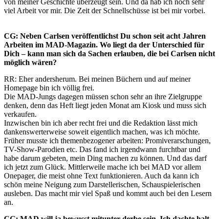
von meiner Geschichte überzeugt sein. Und da hab ich noch sehr
viel Arbeit vor mir. Die Zeit der Schnellschüsse ist bei mir vorbei.
CG: Neben Carlsen veröffentlichst Du schon seit acht Jahren
Arbeiten im MAD-Magazin. Wo liegt da der Unterschied für
Dich – kann man sich da Sachen erlauben, die bei Carlsen nicht
möglich wären?
RR: Eher andersherum. Bei meinen Büchern und auf meiner
Homepage bin ich völlig frei.
Die MAD-Jungs dagegen müssen schon sehr an ihre Zielgruppe
denken, denn das Heft liegt jeden Monat am Kiosk und muss sich
verkaufen.
Inzwischen bin ich aber recht frei und die Redaktion lässt mich
dankenswerterweise soweit eigentlich machen, was ich möchte.
Früher musste ich themenbezogener arbeiten: Promiverarschungen,
TV-Show-Parodien etc. Das fand ich irgendwann furchtbar und
habe darum gebeten, mein Ding machen zu können. Und das darf
ich jetzt zum Glück. Mittlerweile mache ich bei MAD vor allem
Onepager, die meist ohne Text funktionieren. Auch da kann ich
schön meine Neigung zum Darstellerischen, Schauspielerischen
ausleben. Das macht mir viel Spaß und kommt auch bei den Lesern
an.
CG: MAD will ja bewusst mitunter derbe sein. Ich dachte halt,