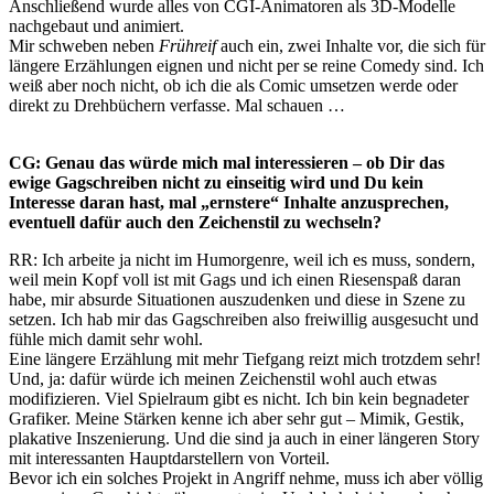
Anschließend wurde alles von CGI-Animatoren als 3D-Modelle
nachgebaut und animiert.
Mir schweben neben
Frühreif
auch ein, zwei Inhalte vor, die sich für
längere Erzählungen eignen und nicht per se reine Comedy sind. Ich
weiß aber noch nicht, ob ich die als Comic umsetzen werde oder
direkt zu Drehbüchern verfasse. Mal schauen …
CG: Genau das würde mich mal interessieren – ob Dir das
ewige Gagschreiben nicht zu einseitig wird und Du kein
Interesse daran hast, mal „ernstere“ Inhalte anzusprechen,
eventuell dafür auch den Zeichenstil zu wechseln?
RR: Ich arbeite ja nicht im Humorgenre, weil ich es muss, sondern,
weil mein Kopf voll ist mit Gags und ich einen Riesenspaß daran
habe, mir absurde Situationen auszudenken und diese in Szene zu
setzen. Ich hab mir das Gagschreiben also freiwillig ausgesucht und
fühle mich damit sehr wohl.
Eine längere Erzählung mit mehr Tiefgang reizt mich trotzdem sehr!
Und, ja: dafür würde ich meinen Zeichenstil wohl auch etwas
modifizieren. Viel Spielraum gibt es nicht. Ich bin kein begnadeter
Grafiker. Meine Stärken kenne ich aber sehr gut – Mimik, Gestik,
plakative Inszenierung. Und die sind ja auch in einer längeren Story
mit interessanten Hauptdarstellern von Vorteil.
Bevor ich ein solches Projekt in Angriff nehme, muss ich aber völlig