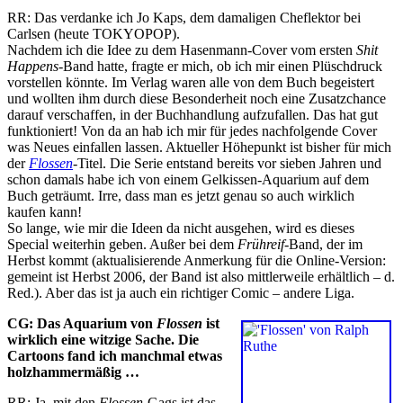
RR: Das verdanke ich Jo Kaps, dem damaligen Cheflektor bei
Carlsen (heute TOKYOPOP).
Nachdem ich die Idee zu dem Hasenmann-Cover vom ersten
Shit
Happens
-Band hatte, fragte er mich, ob ich mir einen Plüschdruck
vorstellen könnte. Im Verlag waren alle von dem Buch begeistert
und wollten ihm durch diese Besonderheit noch eine Zusatzchance
darauf verschaffen, in der Buchhandlung aufzufallen. Das hat gut
funktioniert! Von da an hab ich mir für jedes nachfolgende Cover
was Neues einfallen lassen. Aktueller Höhepunkt ist bisher für mich
der
Flossen
-Titel. Die Serie entstand bereits vor sieben Jahren und
schon damals habe ich von einem Gelkissen-Aquarium auf dem
Buch geträumt. Irre, dass man es jetzt genau so auch wirklich
kaufen kann!
So lange, wie mir die Ideen da nicht ausgehen, wird es dieses
Special weiterhin geben. Außer bei dem
Frühreif
-Band, der im
Herbst kommt (aktualisierende Anmerkung für die Online-Version:
gemeint ist Herbst 2006, der Band ist also mittlerweile erhältlich – d.
Red.). Aber das ist ja auch ein richtiger Comic – andere Liga.
CG: Das Aquarium von
Flossen
ist
wirklich eine witzige Sache. Die
Cartoons fand ich manchmal etwas
holzhammermäßig …
RR: Ja, mit den
Flossen
-Gags ist das