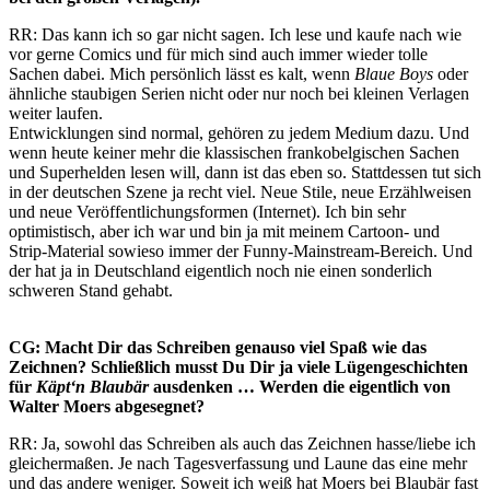
RR: Das kann ich so gar nicht sagen. Ich lese und kaufe nach wie
vor gerne Comics und für mich sind auch immer wieder tolle
Sachen dabei. Mich persönlich lässt es kalt, wenn
Blaue Boys
oder
ähnliche staubigen Serien nicht oder nur noch bei kleinen Verlagen
weiter laufen.
Entwicklungen sind normal, gehören zu jedem Medium dazu. Und
wenn heute keiner mehr die klassischen frankobelgischen Sachen
und Superhelden lesen will, dann ist das eben so. Stattdessen tut sich
in der deutschen Szene ja recht viel. Neue Stile, neue Erzählweisen
und neue Veröffentlichungsformen (Internet). Ich bin sehr
optimistisch, aber ich war und bin ja mit meinem Cartoon- und
Strip-Material sowieso immer der Funny-Mainstream-Bereich. Und
der hat ja in Deutschland eigentlich noch nie einen sonderlich
schweren Stand gehabt.
CG: Macht Dir das Schreiben genauso viel Spaß wie das
Zeichnen? Schließlich musst Du Dir ja viele Lügengeschichten
für
Käpt‘n Blaubär
ausdenken … Werden die eigentlich von
Walter Moers abgesegnet?
RR: Ja, sowohl das Schreiben als auch das Zeichnen hasse/liebe ich
gleichermaßen. Je nach Tagesverfassung und Laune das eine mehr
und das andere weniger. Soweit ich weiß hat Moers bei Blaubär fast