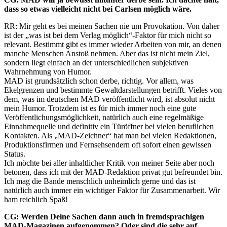
dass so etwas vielleicht nicht bei Carlsen möglich wäre.
RR: Mir geht es bei meinen Sachen nie um Provokation. Von daher
ist der „was ist bei dem Verlag möglich“-Faktor für mich nicht so
relevant. Bestimmt gibt es immer wieder Arbeiten von mir, an denen
manche Menschen Anstoß nehmen. Aber das ist nicht mein Ziel,
sondern liegt einfach an der unterschiedlichen subjektiven
Wahrnehmung von Humor.
MAD ist grundsätzlich schon derbe, richtig. Vor allem, was
Ekelgrenzen und bestimmte Gewaltdarstellungen betrifft. Vieles von
dem, was im deutschen MAD veröffentlicht wird, ist absolut nicht
mein Humor. Trotzdem ist es für mich immer noch eine gute
Veröffentlichungsmöglichkeit, natürlich auch eine regelmäßige
Einnahmequelle und definitiv ein Türöffner bei vielen beruflichen
Kontakten. Als „MAD-Zeichner“ hat man bei vielen Redaktionen,
Produktionsfirmen und Fernsehsendern oft sofort einen gewissen
Status.
Ich möchte bei aller inhaltlicher Kritik von meiner Seite aber noch
betonen, dass ich mit der MAD-Redaktion privat gut befreundet bin.
Ich mag die Bande menschlich unheimlich gerne und das ist
natürlich auch immer ein wichtiger Faktor für Zusammenarbeit. Wir
ham reichlich Spaß!
CG: Werden Deine Sachen dann auch in fremdsprachigen
MAD-Magazinen aufgenommen? Oder sind die sehr auf