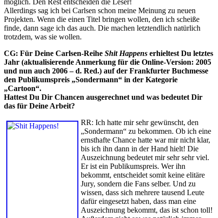
möglich. Den Rest entscheiden die Leser!
Allerdings sag ich bei Carlsen schon meine Meinung zu neuen
Projekten. Wenn die einen Titel bringen wollen, den ich scheiße
finde, dann sage ich das auch. Die machen letztendlich natürlich
trotzdem, was sie wollen.
CG: Für Deine Carlsen-Reihe
Shit Happens
erhieltest Du letztes
Jahr (aktualisierende Anmerkung für die Online-Version: 2005
und nun auch 2006 – d. Red.) auf der Frankfurter Buchmesse
den Publikumspreis „Sondermann“ in der Kategorie
„Cartoon“.
Hattest Du Dir Chancen ausgerechnet und was bedeutet Dir
das für Deine Arbeit?
RR: Ich hatte mir sehr gewünscht, den
„Sondermann“ zu bekommen. Ob ich eine
ernsthafte Chance hatte war mir nicht klar,
bis ich ihn dann in der Hand hielt! Die
Auszeichnung bedeutet mir sehr sehr viel.
Er ist ein Publikumspreis. Wer ihn
bekommt, entscheidet somit keine elitäre
Jury, sondern die Fans selber. Und zu
wissen, dass sich mehrere tausend Leute
dafür eingesetzt haben, dass man eine
Auszeichnung bekommt, das ist schon toll!