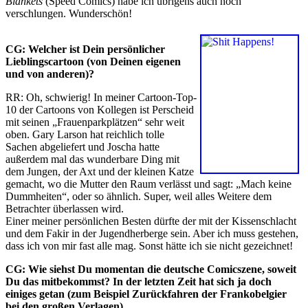
Blankets
(Speed Comics) habe ich übrigens auch noch
verschlungen. Wunderschön!
CG: Welcher ist Dein persönlicher
Lieblingscartoon (von Deinen eigenen
und von anderen)?
RR: Oh, schwierig! In meiner Cartoon-Top-
10 der Cartoons von Kollegen ist Perscheid
mit seinen „Frauenparkplätzen“ sehr weit
oben. Gary Larson hat reichlich tolle
Sachen abgeliefert und Joscha hatte
außerdem mal das wunderbare Ding mit
dem Jungen, der Axt und der kleinen Katze
gemacht, wo die Mutter den Raum verlässt und sagt: „Mach keine
Dummheiten“, oder so ähnlich. Super, weil alles Weitere dem
Betrachter überlassen wird.
Einer meiner persönlichen Besten dürfte der mit der Kissenschlacht
und dem Fakir in der Jugendherberge sein. Aber ich muss gestehen,
dass ich von mir fast alle mag. Sonst hätte ich sie nicht gezeichnet!
CG: Wie siehst Du momentan die deutsche Comicszene, soweit
Du das mitbekommst? In der letzten Zeit hat sich ja doch
einiges getan (zum Beispiel Zurückfahren der Frankobelgier
bei den großen Verlagen).