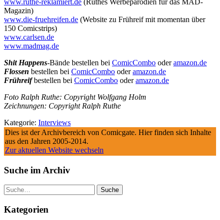
www.ruthe-reklamiert.de
(Ruthes Werbeparodien für das MAD-
Magazin)
www.die-fruehreifen.de
(Website zu Frühreif mit momentan über
150 Comicstrips)
www.carlsen.de
www.madmag.de
Shit Happens
-Bände bestellen bei
ComicCombo
oder
amazon.de
Flossen
bestellen bei
ComicCombo
oder
amazon.de
Frühreif
bestellen bei
ComicCombo
oder
amazon.de
Foto Ralph Ruthe: Copyright Wolfgang Holm
Zeichnungen: Copyright Ralph Ruthe
Kategorie:
Interviews
Dies ist der Archivbereich von Comicgate. Hier finden sich Inhalte
aus den Jahren 2005-2014.
Zur aktuellen Website wechseln
Suche im Archiv
Suche
Kategorien