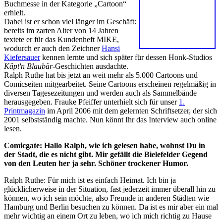
Buchmesse in der Kategorie „Cartoon“
erhielt.
Dabei ist er schon viel länger im Geschäft:
bereits im zarten Alter von 14 Jahren
textete er für das Kundenheft MIKE,
wodurch er auch den Zeichner
Hansi
Kiefersauer
kennen lernte und sich später für dessen Honk-Studios
Käpt'n Blaubär
-Geschichten ausdachte.
Ralph Ruthe hat bis jetzt an weit mehr als 5.000 Cartoons und
Comicseiten mitgearbeitet. Seine Cartoons erscheinen regelmäßig in
diversen Tagesezeitungen und werden auch als Sammelbände
herausgegeben. Frauke Pfeiffer unterhielt sich für unser
1.
Printmagazin
im April 2006 mit dem gelernten Schriftsetzer, der sich
2001 selbstständig machte. Nun könnt Ihr das Interview auch online
lesen.
Comicgate: Hallo Ralph, wie ich gelesen habe, wohnst Du in
der Stadt, die es nicht gibt. Mir gefällt die Bielefelder Gegend
von den Leuten her ja sehr. Schöner trockener Humor.
Ralph Ruthe: Für mich ist es einfach Heimat. Ich bin ja
glücklicherweise in der Situation, fast jederzeit immer überall hin zu
können, wo ich sein möchte, also Freunde in anderen Städten wie
Hamburg und Berlin besuchen zu können. Da ist es mir aber ein mal
mehr wichtig an einem Ort zu leben, wo ich mich richtig zu Hause