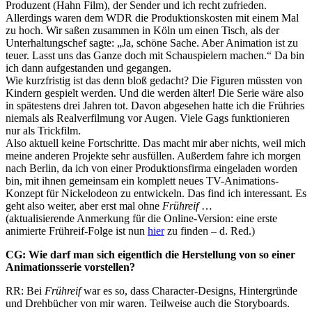
Produzent (Hahn Film), der Sender und ich recht zufrieden.
Allerdings waren dem WDR die Produktionskosten mit einem Mal
zu hoch. Wir saßen zusammen in Köln um einen Tisch, als der
Unterhaltungschef sagte: „Ja, schöne Sache. Aber Animation ist zu
teuer. Lasst uns das Ganze doch mit Schauspielern machen.“ Da bin
ich dann aufgestanden und gegangen.
Wie kurzfristig ist das denn bloß gedacht? Die Figuren müssten von
Kindern gespielt werden. Und die werden älter! Die Serie wäre also
in spätestens drei Jahren tot. Davon abgesehen hatte ich die Frühries
niemals als Realverfilmung vor Augen. Viele Gags funktionieren
nur als Trickfilm.
Also aktuell keine Fortschritte. Das macht mir aber nichts, weil mich
meine anderen Projekte sehr ausfüllen. Außerdem fahre ich morgen
nach Berlin, da ich von einer Produktionsfirma eingeladen worden
bin, mit ihnen gemeinsam ein komplett neues TV-Animations-
Konzept für Nickelodeon zu entwickeln. Das find ich interessant. Es
geht also weiter, aber erst mal ohne
Frühreif
…
(aktualisierende Anmerkung für die Online-Version: eine erste
animierte Frühreif-Folge ist nun
hier
zu finden – d. Red.)
CG: Wie darf man sich eigentlich die Herstellung von so einer
Animationsserie vorstellen?
RR: Bei
Frühreif
war es so, dass Character-Designs, Hintergründe
und Drehbücher von mir waren. Teilweise auch die Storyboards.