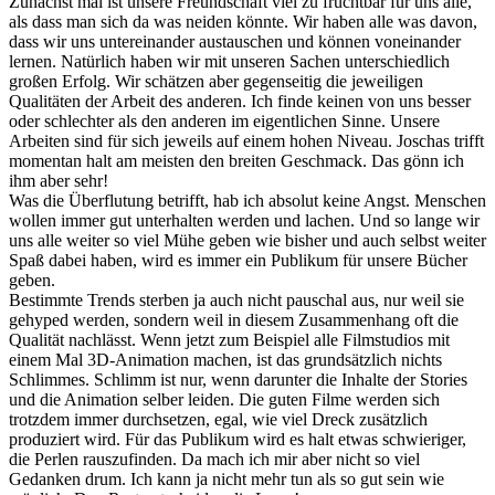
Zunächst mal ist unsere Freundschaft viel zu fruchtbar für uns alle,
als dass man sich da was neiden könnte. Wir haben alle was davon,
dass wir uns untereinander austauschen und können voneinander
lernen. Natürlich haben wir mit unseren Sachen unterschiedlich
großen Erfolg. Wir schätzen aber gegenseitig die jeweiligen
Qualitäten der Arbeit des anderen. Ich finde keinen von uns besser
oder schlechter als den anderen im eigentlichen Sinne. Unsere
Arbeiten sind für sich jeweils auf einem hohen Niveau. Joschas trifft
momentan halt am meisten den breiten Geschmack. Das gönn ich
ihm aber sehr!
Was die Überflutung betrifft, hab ich absolut keine Angst. Menschen
wollen immer gut unterhalten werden und lachen. Und so lange wir
uns alle weiter so viel Mühe geben wie bisher und auch selbst weiter
Spaß dabei haben, wird es immer ein Publikum für unsere Bücher
geben.
Bestimmte Trends sterben ja auch nicht pauschal aus, nur weil sie
gehyped werden, sondern weil in diesem Zusammenhang oft die
Qualität nachlässt. Wenn jetzt zum Beispiel alle Filmstudios mit
einem Mal 3D-Animation machen, ist das grundsätzlich nichts
Schlimmes. Schlimm ist nur, wenn darunter die Inhalte der Stories
und die Animation selber leiden. Die guten Filme werden sich
trotzdem immer durchsetzen, egal, wie viel Dreck zusätzlich
produziert wird. Für das Publikum wird es halt etwas schwieriger,
die Perlen rauszufinden. Da mach ich mir aber nicht so viel
Gedanken drum. Ich kann ja nicht mehr tun als so gut sein wie