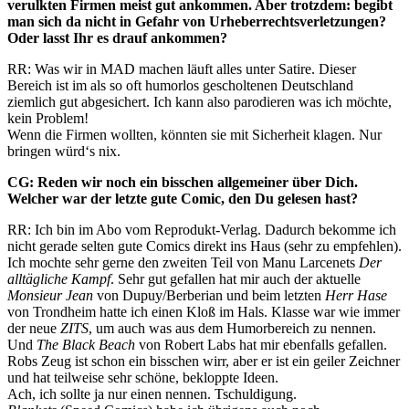
verulkten Firmen meist gut ankommen. Aber trotzdem: begibt
man sich da nicht in Gefahr von Urheberrechtsverletzungen?
Oder lasst Ihr es drauf ankommen?
RR: Was wir in MAD machen läuft alles unter Satire. Dieser
Bereich ist im als so oft humorlos gescholtenen Deutschland
ziemlich gut abgesichert. Ich kann also parodieren was ich möchte,
kein Problem!
Wenn die Firmen wollten, könnten sie mit Sicherheit klagen. Nur
bringen würd‘s nix.
CG: Reden wir noch ein bisschen allgemeiner über Dich.
Welcher war der letzte gute Comic, den Du gelesen hast?
RR: Ich bin im Abo vom Reprodukt-Verlag. Dadurch bekomme ich
nicht gerade selten gute Comics direkt ins Haus (sehr zu empfehlen).
Ich mochte sehr gerne den zweiten Teil von Manu Larcenets
Der
alltägliche Kampf
. Sehr gut gefallen hat mir auch der aktuelle
Monsieur Jean
von Dupuy/Berberian und beim letzten
Herr Hase
von Trondheim hatte ich einen Kloß im Hals. Klasse war wie immer
der neue
ZITS
, um auch was aus dem Humorbereich zu nennen.
Und
The Black Beach
von Robert Labs hat mir ebenfalls gefallen.
Robs Zeug ist schon ein bisschen wirr, aber er ist ein geiler Zeichner
und hat teilweise sehr schöne, bekloppte Ideen.
Ach, ich sollte ja nur einen nennen. Tschuldigung.