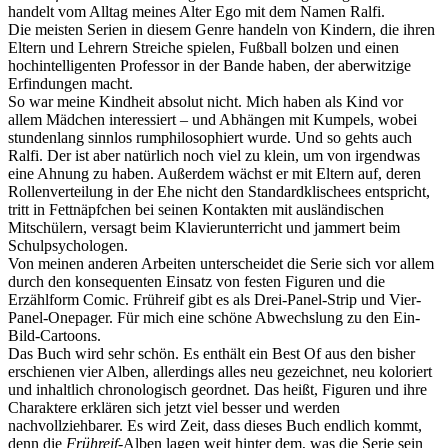
handelt vom Alltag meines Alter Ego mit dem Namen Ralfi.
Die meisten Serien in diesem Genre handeln von Kindern, die ihren
Eltern und Lehrern Streiche spielen, Fußball bolzen und einen
hochintelligenten Professor in der Bande haben, der aberwitzige
Erfindungen macht.
So war meine Kindheit absolut nicht. Mich haben als Kind vor
allem Mädchen interessiert – und Abhängen mit Kumpels, wobei
stundenlang sinnlos rumphilosophiert wurde. Und so gehts auch
Ralfi. Der ist aber natürlich noch viel zu klein, um von irgendwas
eine Ahnung zu haben. Außerdem wächst er mit Eltern auf, deren
Rollenverteilung in der Ehe nicht den Standardklischees entspricht,
tritt in Fettnäpfchen bei seinen Kontakten mit ausländischen
Mitschülern, versagt beim Klavierunterricht und jammert beim
Schulpsychologen.
Von meinen anderen Arbeiten unterscheidet die Serie sich vor allem
durch den konsequenten Einsatz von festen Figuren und die
Erzählform Comic. Frühreif gibt es als Drei-Panel-Strip und Vier-
Panel-Onepager. Für mich eine schöne Abwechslung zu den Ein-
Bild-Cartoons.
Das Buch wird sehr schön. Es enthält ein Best Of aus den bisher
erschienen vier Alben, allerdings alles neu gezeichnet, neu koloriert
und inhaltlich chronologisch geordnet. Das heißt, Figuren und ihre
Charaktere erklären sich jetzt viel besser und werden
nachvollziehbarer. Es wird Zeit, dass dieses Buch endlich kommt,
denn die
Frühreif
-Alben lagen weit hinter dem, was die Serie sein