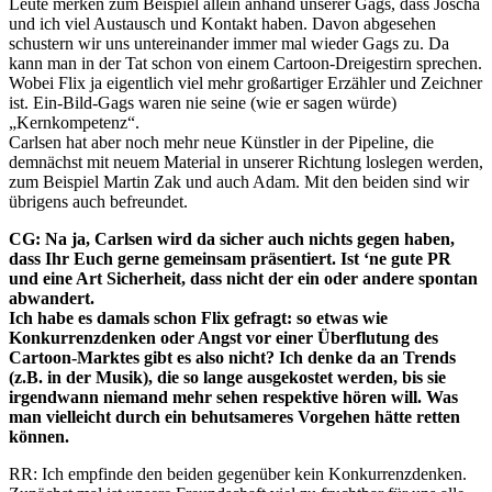
Leute merken zum Beispiel allein anhand unserer Gags, dass Joscha
und ich viel Austausch und Kontakt haben. Davon abgesehen
schustern wir uns untereinander immer mal wieder Gags zu. Da
kann man in der Tat schon von einem Cartoon-Dreigestirn sprechen.
Wobei Flix ja eigentlich viel mehr großartiger Erzähler und Zeichner
ist. Ein-Bild-Gags waren nie seine (wie er sagen würde)
„Kernkompetenz“.
Carlsen hat aber noch mehr neue Künstler in der Pipeline, die
demnächst mit neuem Material in unserer Richtung loslegen werden,
zum Beispiel Martin Zak und auch Adam. Mit den beiden sind wir
übrigens auch befreundet.
CG: Na ja, Carlsen wird da sicher auch nichts gegen haben,
dass Ihr Euch gerne gemeinsam präsentiert. Ist ‘ne gute PR
und eine Art Sicherheit, dass nicht der ein oder andere spontan
abwandert.
Ich habe es damals schon Flix gefragt: so etwas wie
Konkurrenzdenken oder Angst vor einer Überflutung des
Cartoon-Marktes gibt es also nicht? Ich denke da an Trends
(z.B. in der Musik), die so lange ausgekostet werden, bis sie
irgendwann niemand mehr sehen respektive hören will. Was
man vielleicht durch ein behutsameres Vorgehen hätte retten
können.
RR: Ich empfinde den beiden gegenüber kein Konkurrenzdenken.