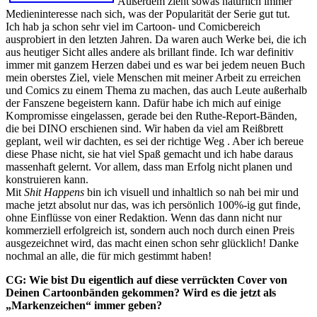
Außerdem zieht sowas natürlich immer
Medieninteresse nach sich, was der Popularität der Serie gut tut.
Ich hab ja schon sehr viel im Cartoon- und Comicbereich
ausprobiert in den letzten Jahren. Da waren auch Werke bei, die ich
aus heutiger Sicht alles andere als brillant finde. Ich war definitiv
immer mit ganzem Herzen dabei und es war bei jedem neuen Buch
mein oberstes Ziel, viele Menschen mit meiner Arbeit zu erreichen
und Comics zu einem Thema zu machen, das auch Leute außerhalb
der Fanszene begeistern kann. Dafür habe ich mich auf einige
Kompromisse eingelassen, gerade bei den Ruthe-Report-Bänden,
die bei DINO erschienen sind. Wir haben da viel am Reißbrett
geplant, weil wir dachten, es sei der richtige Weg . Aber ich bereue
diese Phase nicht, sie hat viel Spaß gemacht und ich habe daraus
massenhaft gelernt. Vor allem, dass man Erfolg nicht planen und
konstruieren kann.
Mit
Shit Happens
bin ich visuell und inhaltlich so nah bei mir und
mache jetzt absolut nur das, was ich persönlich 100%-ig gut finde,
ohne Einflüsse von einer Redaktion. Wenn das dann nicht nur
kommerziell erfolgreich ist, sondern auch noch durch einen Preis
ausgezeichnet wird, das macht einen schon sehr glücklich! Danke
nochmal an alle, die für mich gestimmt haben!
CG: Wie bist Du eigentlich auf diese verrückten Cover von
Deinen Cartoonbänden gekommen? Wird es die jetzt als
„Markenzeichen“ immer geben?