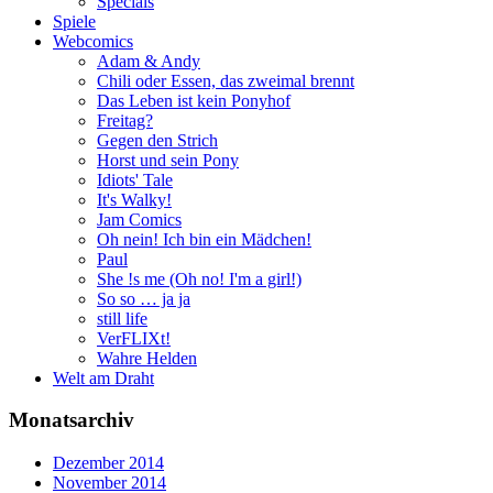
Specials
Spiele
Webcomics
Adam & Andy
Chili oder Essen, das zweimal brennt
Das Leben ist kein Ponyhof
Freitag?
Gegen den Strich
Horst und sein Pony
Idiots' Tale
It's Walky!
Jam Comics
Oh nein! Ich bin ein Mädchen!
Paul
She !s me (Oh no! I'm a girl!)
So so … ja ja
still life
VerFLIXt!
Wahre Helden
Welt am Draht
Monatsarchiv
Dezember 2014
November 2014