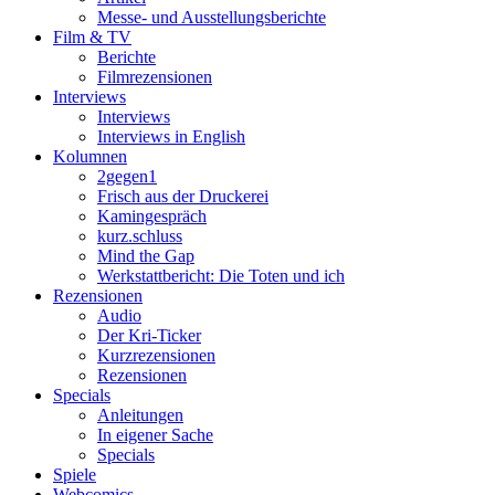
Messe- und Ausstellungsberichte
Film & TV
Berichte
Filmrezensionen
Interviews
Interviews
Interviews in English
Kolumnen
2gegen1
Frisch aus der Druckerei
Kamingespräch
kurz.schluss
Mind the Gap
Werkstattbericht: Die Toten und ich
Rezensionen
Audio
Der Kri-Ticker
Kurzrezensionen
Rezensionen
Specials
Anleitungen
In eigener Sache
Specials
Spiele
Webcomics