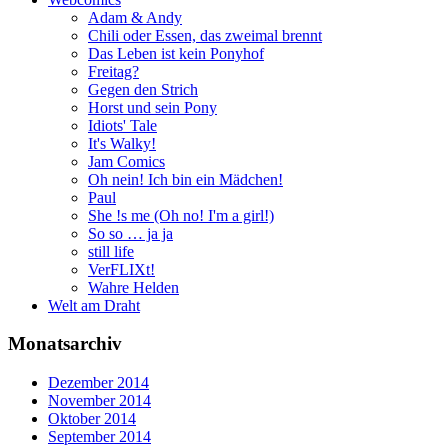
Adam & Andy
Chili oder Essen, das zweimal brennt
Das Leben ist kein Ponyhof
Freitag?
Gegen den Strich
Horst und sein Pony
Idiots' Tale
It's Walky!
Jam Comics
Oh nein! Ich bin ein Mädchen!
Paul
She !s me (Oh no! I'm a girl!)
So so … ja ja
still life
VerFLIXt!
Wahre Helden
Welt am Draht
Monatsarchiv
Dezember 2014
November 2014
Oktober 2014
September 2014