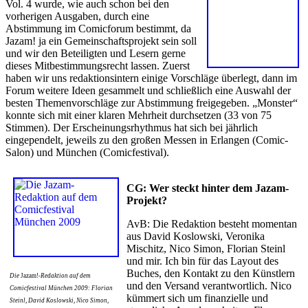
Vol. 4 wurde, wie auch schon bei den
vorherigen Ausgaben, durch eine
Abstimmung im Comicforum bestimmt, da
Jazam! ja ein Gemeinschaftsprojekt sein soll
und wir den Beteiligten und Lesern gerne
dieses Mitbestimmungsrecht lassen. Zuerst
haben wir uns redaktionsintern einige Vorschläge überlegt, dann im
Forum weitere Ideen gesammelt und schließlich eine Auswahl der
besten Themenvorschläge zur Abstimmung freigegeben. „Monster“
konnte sich mit einer klaren Mehrheit durchsetzen (33 von 75
Stimmen). Der Erscheinungsrhythmus hat sich bei jährlich
eingependelt, jeweils zu den großen Messen in Erlangen (Comic-
Salon) und München (Comicfestival).
CG: Wer steckt hinter dem Jazam-
Projekt?
AvB: Die Redaktion besteht momentan
aus David Koslowski, Veronika
Mischitz, Nico Simon, Florian Steinl
und mir. Ich bin für das Layout des
Buches, den Kontakt zu den Künstlern
Die
Jazam!
-Redaktion auf dem
und den Versand verantwortlich. Nico
Comicfestival München 2009: Florian
kümmert sich um finanzielle und
Steinl, David Koslowski, Nico Simon,