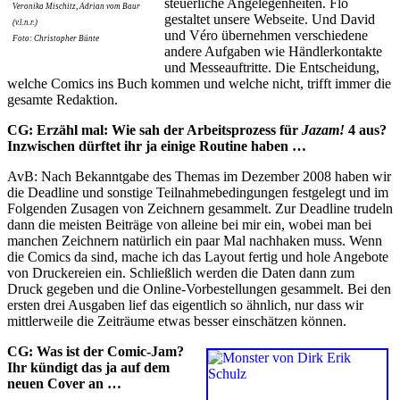
steuerliche Angelegenheiten. Flo
Veronika Mischitz, Adrian vom Baur
gestaltet unsere Webseite. Und David
(v.l.n.r.)
und Véro übernehmen verschiedene
Foto: Christopher Bünte
andere Aufgaben wie Händlerkontakte
und Messeauftritte. Die Entscheidung,
welche Comics ins Buch kommen und welche nicht, trifft immer die
gesamte Redaktion.
CG: Erzähl mal: Wie sah der Arbeitsprozess für
Jazam!
4 aus?
Inzwischen dürftet ihr ja einige Routine haben …
AvB: Nach Bekanntgabe des Themas im Dezember 2008 haben wir
die Deadline und sonstige Teilnahmebedingungen festgelegt und im
Folgenden Zusagen von Zeichnern gesammelt. Zur Deadline trudeln
dann die meisten Beiträge von alleine bei mir ein, wobei man bei
manchen Zeichnern natürlich ein paar Mal nachhaken muss. Wenn
die Comics da sind, mache ich das Layout fertig und hole Angebote
von Druckereien ein. Schließlich werden die Daten dann zum
Druck gegeben und die Online-Vorbestellungen gesammelt. Bei den
ersten drei Ausgaben lief das eigentlich so ähnlich, nur dass wir
mittlerweile die Zeiträume etwas besser einschätzen können.
CG: Was ist der Comic-Jam?
Ihr kündigt das ja auf dem
neuen Cover an …