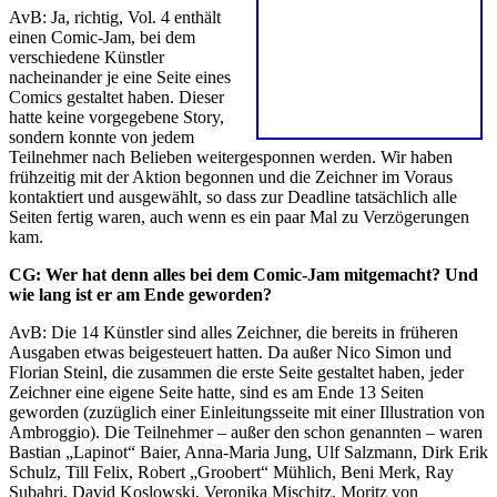
AvB: Ja, richtig, Vol. 4 enthält
einen Comic-Jam, bei dem
verschiedene Künstler
nacheinander je eine Seite eines
Comics gestaltet haben. Dieser
hatte keine vorgegebene Story,
sondern konnte von jedem
Teilnehmer nach Belieben weitergesponnen werden. Wir haben
frühzeitig mit der Aktion begonnen und die Zeichner im Voraus
kontaktiert und ausgewählt, so dass zur Deadline tatsächlich alle
Seiten fertig waren, auch wenn es ein paar Mal zu Verzögerungen
kam.
CG: Wer hat denn alles bei dem Comic-Jam mitgemacht? Und
wie lang ist er am Ende geworden?
AvB: Die 14 Künstler sind alles Zeichner, die bereits in früheren
Ausgaben etwas beigesteuert hatten. Da außer Nico Simon und
Florian Steinl, die zusammen die erste Seite gestaltet haben, jeder
Zeichner eine eigene Seite hatte, sind es am Ende 13 Seiten
geworden (zuzüglich einer Einleitungsseite mit einer Illustration von
Ambroggio). Die Teilnehmer – außer den schon genannten – waren
Bastian „Lapinot“ Baier, Anna-Maria Jung, Ulf Salzmann, Dirk Erik
Schulz, Till Felix, Robert „Groobert“ Mühlich, Beni Merk, Ray
Subahri, David Koslowski, Veronika Mischitz, Moritz von