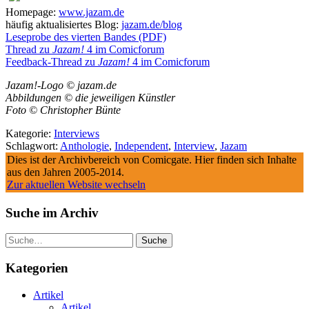
Homepage:
www.jazam.de
häufig aktualisiertes Blog:
jazam.de/blog
Leseprobe des vierten Bandes (PDF)
Thread zu
Jazam!
4 im Comicforum
Feedback-Thread zu
Jazam!
4 im Comicforum
Jazam!-Logo © jazam.de
Abbildungen © die jeweiligen Künstler
Foto © Christopher Bünte
Kategorie:
Interviews
Schlagwort:
Anthologie
,
Independent
,
Interview
,
Jazam
Dies ist der Archivbereich von Comicgate. Hier finden sich Inhalte
aus den Jahren 2005-2014.
Zur aktuellen Website wechseln
Suche im Archiv
Suche
Kategorien
Artikel
Artikel