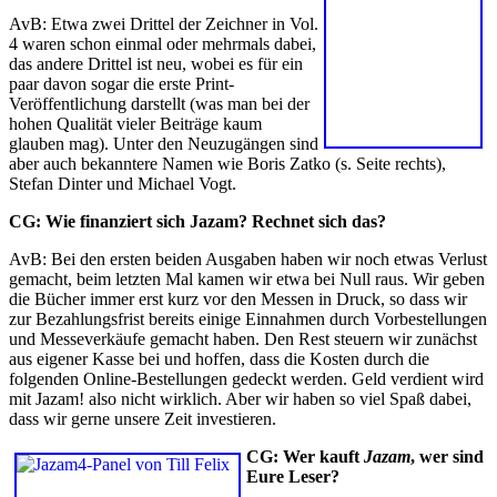
AvB: Etwa zwei Drittel der Zeichner in Vol.
4 waren schon einmal oder mehrmals dabei,
das andere Drittel ist neu, wobei es für ein
paar davon sogar die erste Print-
Veröffentlichung darstellt (was man bei der
hohen Qualität vieler Beiträge kaum
glauben mag). Unter den Neuzugängen sind
aber auch bekanntere Namen wie Boris Zatko (s. Seite rechts),
Stefan Dinter und Michael Vogt.
CG: Wie finanziert sich Jazam? Rechnet sich das?
AvB: Bei den ersten beiden Ausgaben haben wir noch etwas Verlust
gemacht, beim letzten Mal kamen wir etwa bei Null raus. Wir geben
die Bücher immer erst kurz vor den Messen in Druck, so dass wir
zur Bezahlungsfrist bereits einige Einnahmen durch Vorbestellungen
und Messeverkäufe gemacht haben. Den Rest steuern wir zunächst
aus eigener Kasse bei und hoffen, dass die Kosten durch die
folgenden Online-Bestellungen gedeckt werden. Geld verdient wird
mit Jazam! also nicht wirklich. Aber wir haben so viel Spaß dabei,
dass wir gerne unsere Zeit investieren.
CG: Wer kauft
Jazam
, wer sind
Eure Leser?