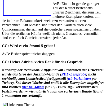
AvB: Ein nicht gerade geringer
Teil der Käufer besteht aus
unseren Zeichnern, die zum Teil
mehrere Exemplare kaufen, um
sie in ihrem Bekanntenkreis weiter zu verkaufen oder zu
verschenken. Auf Messen sind unter den Käufern auch viele
Comicsammler, die sich auf die deutsche Szene spezialisiert haben.
Über die restlichen Käufer weiß ich nichts Genaueres, vermutlich
sind es einfach Comicinteressierte jeder Art.
CG: Wird es ein
Jazam!
5 geben?
AvB: Bisher spricht nichts dagegen…
CG: Lieber Adrian, vielen Dank für das Gespräch!
Nachtrag der Redaktion: Aufgrund von Problemen der Druckerei
wurde das Gros der
Jazam!
-4-Bände (
PDF-Leseprobe
) nicht
rechtzeitig zum Comicfestival fertiggestellt (
wir berichteten
per
Twitter). Seit dieser Woche sind endlich
alle Exemplare angeliefert
und können
hier bei Jazam
für 15,- Euro zzgl. Versandkosten
bestellt werden – wie natürlich auch die vorherigen Bände (Band
1 momentan ausverkauft).