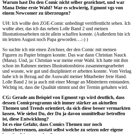
Warum hast Du den Comic nicht selber gezeichnet, und war
Mana Deine erste Wahl? War es schwierig, Egmont vgs von
einem Newcomer zu überzeugen?
UH: Ich wollte den ZOE-Comic unbedingt veröffentlicht sehen. Ich
wußte aber, das ich das neben Lolle Band 2 und meinen
Illustrationsarbeiten nicht allein schaffen konnte. (Außerdem bin ich
im letzten August noch Papa geworden…:-) )
So suchte ich mir einen Zeichner, der den Comic mit meinen
Figuren zu Papier bringen konnte. Das war dann Christian Nauck
(Mana). Und, ja: Christian war meine erste Wahl. Ich hatte mit ihm
schon im Rahmen meines Illustrationsbüros zusammengearbeitet
und wusste, wie gut und diszipliniert er arbeiten konnte. Vom Verlag
habe ich in Bezug auf die Auswahl meiner Mitarbeiter freie Hand.
Lolle Band 2 ist ja auch mit einer Menge an Mitstreitern entstanden.
Wichtig ist, dass die Qualität stimmt und der Termin gehalten wird.
CG:
Gerade am Beispiel von Egmont vgs wird deutlich, dass
dessen Comicprogramm sich immer stärker an aktuellen
Themen und Trends orientiert, da sich diese besser vermarkten
lassen. Wie siehst Du, der Du ja davon unmittelbar betroffen
ist, diese Entwicklung?
Ist es eine Gefahr, dass Comics Themen nur noch
hinterherrennen, anstatt selbst welche zu setzen oder eigene