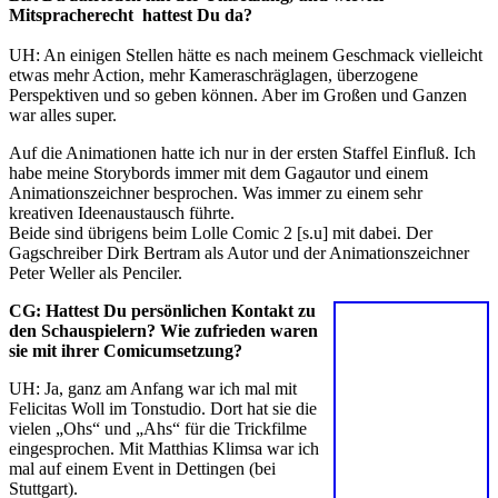
Mitspracherecht hattest Du da?
UH: An einigen Stellen hätte es nach meinem Geschmack vielleicht
etwas mehr Action, mehr Kameraschräglagen, überzogene
Perspektiven und so geben können. Aber im Großen und Ganzen
war alles super.
Auf die Animationen hatte ich nur in der ersten Staffel Einfluß. Ich
habe meine Storybords immer mit dem Gagautor und einem
Animationszeichner besprochen. Was immer zu einem sehr
kreativen Ideenaustausch führte.
Beide sind übrigens beim Lolle Comic 2 [s.u] mit dabei. Der
Gagschreiber Dirk Bertram als Autor und der Animationszeichner
Peter Weller als Penciler.
CG: Hattest Du persönlichen Kontakt zu
den Schauspielern? Wie zufrieden waren
sie mit ihrer Comicumsetzung?
UH: Ja, ganz am Anfang war ich mal mit
Felicitas Woll im Tonstudio. Dort hat sie die
vielen „Ohs“ und „Ahs“ für die Trickfilme
eingesprochen. Mit Matthias Klimsa war ich
mal auf einem Event in Dettingen (bei
Stuttgart).