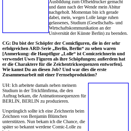
Ausbildung zum Offsetdrucker gemacht
und dann nach der Wende mein Abitur
nachgeholt. Momentan bin ich gerade
dabei, mein, wegen Lolle lange ruhen
gelassenes, Studium (Gesellschafts- und
Wirtschaftskommunikation an der
Universität der Künste Berlin) zu beenden.
CG: Du bist der Schöpfer der Comicfiguren, die in der sehr
erfolgreichen ARD-Serie „Berlin, Berlin“ zu sehen waren
[Anmerkung: die Hauptfigur „Lolle“ ist Comiczeichnerin und
verwendet Uwes Figuren als ihre Schöpfungen; außerdem hat
er die Charaktere für die Zeichentricksequenzen entworfen].
Wie kamst Du an diesen Job? Und war dies die erste
Zusammenarbeit mit einer Fernsehproduktion?
UH: Ich arbeitete damals neben meinem
Studium in der Trickfilmfirma, die den
Auftrag bekam, die Animationssequenzen für
BERLIN, BERLIN zu produzieren.
Ursprünglich sollte ich eine Zeichnerin beim
Zeichnen von Benjamin Blümchen
unterstützen. Nun bekam ich die Chance, die
später so bekannt werdene Comic-Lolle zu