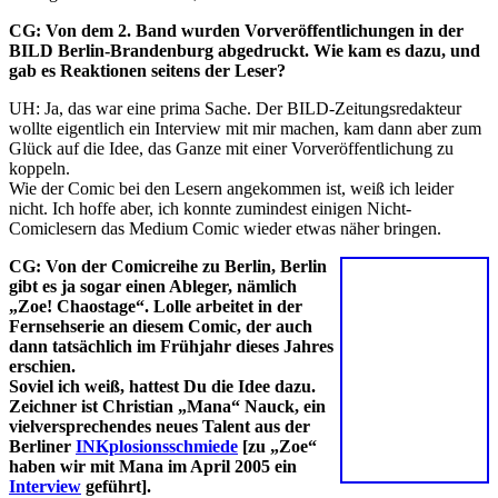
CG:
Von dem 2. Band wurden Vorveröffentlichungen in der
BILD Berlin-Brandenburg abgedruckt. Wie kam es dazu, und
gab es Reaktionen seitens der Leser?
UH: Ja, das war eine prima Sache. Der BILD-Zeitungsredakteur
wollte eigentlich ein Interview mit mir machen, kam dann aber zum
Glück auf die Idee, das Ganze mit einer Vorveröffentlichung zu
koppeln.
Wie der Comic bei den Lesern angekommen ist, weiß ich leider
nicht. Ich hoffe aber, ich konnte zumindest einigen Nicht-
Comiclesern das Medium Comic wieder etwas näher bringen.
CG:
Von der Comicreihe zu Berlin, Berlin
gibt es ja sogar einen Ableger, nämlich
„Zoe! Chaostage“. Lolle arbeitet in der
Fernsehserie an diesem Comic, der auch
dann tatsächlich im Frühjahr dieses Jahres
erschien.
Soviel ich weiß, hattest Du die Idee dazu.
Zeichner ist Christian „Mana“ Nauck, ein
vielversprechendes neues Talent aus der
Berliner
INKplosionsschmiede
[zu „Zoe“
haben wir mit Mana im April 2005 ein
Interview
geführt].