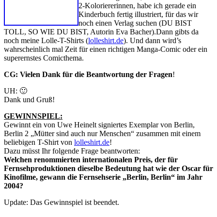
2-Koloriererinnen, habe ich gerade ein
Kinderbuch fertig illustriert, für das wir
noch einen Verlag suchen (DU BIST
TOLL, SO WIE DU BIST, Autorin Eva Bacher).Dann gibts da
noch meine Lolle-T-Shirts (
lolleshirt.de
). Und dann wird’s
wahrscheinlich mal Zeit für einen richtigen Manga-Comic oder ein
superernstes Comicthema.
CG:
Vielen Dank für die Beantwortung der Fragen
!
UH: 🙂
Dank und Gruß!
GEWINNSPIEL:
Gewinnt ein von Uwe Heinelt signiertes Exemplar von Berlin,
Berlin 2 „Mütter sind auch nur Menschen“ zusammen mit einem
beliebigen T-Shirt von
lolleshirt.de
!
Dazu müsst Ihr folgende Frage beantworten:
Welchen renommierten internationalen Preis, der für
Fernsehproduktionen dieselbe Bedeutung hat wie der Oscar für
Kinofilme, gewann die Fernsehserie „Berlin, Berlin“ im Jahr
2004?
Update: Das Gewinnspiel ist beendet.