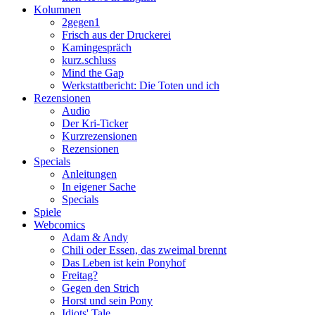
Kolumnen
2gegen1
Frisch aus der Druckerei
Kamingespräch
kurz.schluss
Mind the Gap
Werkstattbericht: Die Toten und ich
Rezensionen
Audio
Der Kri-Ticker
Kurzrezensionen
Rezensionen
Specials
Anleitungen
In eigener Sache
Specials
Spiele
Webcomics
Adam & Andy
Chili oder Essen, das zweimal brennt
Das Leben ist kein Ponyhof
Freitag?
Gegen den Strich
Horst und sein Pony
Idiots' Tale