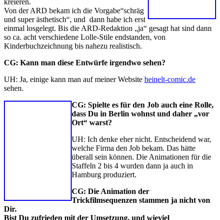
kreieren.
Von der ARD bekam ich die Vorgabe“schräg
und super ästhetisch“, und dann habe ich erst
einmal losgelegt. Bis die ARD-Redaktion „ja“ gesagt hat sind dann
so ca. acht verschiedene Lolle-Stile endstanden, von
Kinderbuchzeichnung bis nahezu realistisch.
CG: Kann man diese Entwürfe irgendwo sehen?
UH: Ja, einige kann man auf meiner Website
heinelt-comic.de
sehen.
CG: Spielte es für den Job auch eine Rolle,
dass Du in Berlin wohnst und daher „vor
Ort“ warst?
UH: Ich denke eher nicht. Entscheidend war,
welche Firma den Job bekam. Das hätte
überall sein können. Die Animationen für die
Staffeln 2 bis 4 wurden dann ja auch in
Hamburg produziert.
CG: Die Animation der
Trickfilmsequenzen stammen ja nicht von
Dir.
Bist Du zufrieden mit der Umsetzung, und wieviel