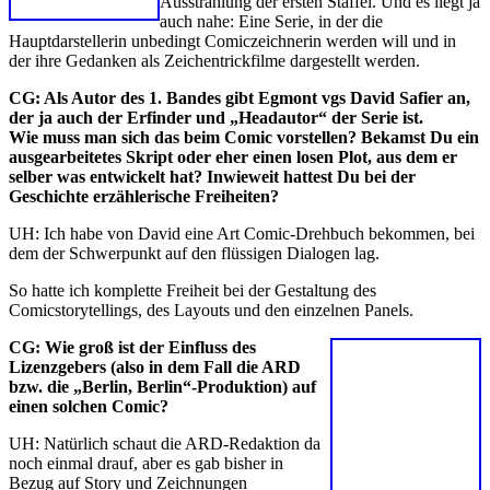
Ausstrahlung der ersten Staffel. Und es liegt ja
auch nahe: Eine Serie, in der die
Hauptdarstellerin unbedingt Comiczeichnerin werden will und in
der ihre Gedanken als Zeichentrickfilme dargestellt werden.
CG:
Als Autor des 1. Bandes gibt Egmont vgs David Safier an,
der ja auch der Erfinder und „Headautor“ der Serie ist.
Wie muss man sich das beim Comic vorstellen? Bekamst Du ein
ausgearbeitetes Skript oder eher einen losen Plot, aus dem er
selber was entwickelt hat? Inwieweit hattest Du bei der
Geschichte erzählerische Freiheiten?
UH: Ich habe von David eine Art Comic-Drehbuch bekommen, bei
dem der Schwerpunkt auf den flüssigen Dialogen lag.
So hatte ich komplette Freiheit bei der Gestaltung des
Comicstorytellings, des Layouts und den einzelnen Panels.
CG:
Wie groß ist der Einfluss des
Lizenzgebers (also in dem Fall die ARD
bzw. die „Berlin, Berlin“-Produktion) auf
einen solchen Comic?
UH: Natürlich schaut die ARD-Redaktion da
noch einmal drauf, aber es gab bisher in
Bezug auf Story und Zeichnungen