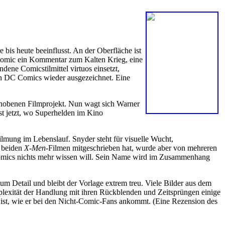
is heute beeinflusst. An der Oberfläche ist
 Comic ein Kommentar zum Kalten Krieg, eine
ene Comicstilmittel virtuos einsetzt,
on DC Comics wieder ausgezeichnet. Eine
chobenen Filmprojekt. Nun wagt sich Warner
st jetzt, wo Superhelden im Kino
filmung im Lebenslauf. Snyder steht für visuelle Wucht,
n beiden
X-Men
-Filmen mitgeschrieben hat, wurde aber von mehreren
Comics nichts mehr wissen will. Sein Name wird im Zusammenhang
um Detail und bleibt der Vorlage extrem treu. Viele Bilder aus dem
plexität der Handlung mit ihren Rückblenden und Zeitsprüngen einige
 ist, wie er bei den Nicht-Comic-Fans ankommt. (Eine Rezension des