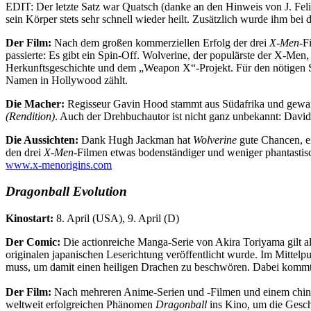
EDIT: Der letzte Satz war Quatsch (danke an den Hinweis von J. Feli
sein Körper stets sehr schnell wieder heilt. Zusätzlich wurde ihm bei
Der Film:
Nach dem großen kommerziellen Erfolg der drei
X-Men
-F
passierte: Es gibt ein Spin-Off. Wolverine, der populärste der X-Men
Herkunftsgeschichte und dem „Weapon X“-Projekt. Für den nötigen St
Namen in Hollywood zählt.
Die Macher:
Regisseur Gavin Hood stammt aus Südafrika und gewan
(Rendition)
. Auch der Drehbuchautor ist nicht ganz unbekannt: David
Die Aussichten:
Dank Hugh Jackman hat
Wolverine
gute Chancen, ei
den drei
X-Men
-Filmen etwas bodenständiger und weniger phantastisch
www.x-menorigins.com
Dragonball Evolution
Kinostart:
8. April (USA), 9. April (D)
Der Comic:
Die actionreiche Manga-Serie von Akira Toriyama gilt 
originalen japanischen Leserichtung veröffentlicht wurde. Im Mitte
muss, um damit einen heiligen Drachen zu beschwören. Dabei kommt 
Der Film:
Nach mehreren Anime-Serien und -Filmen und einem chine
weltweit erfolgreichen Phänomen
Dragonball
ins Kino, um die Geschi