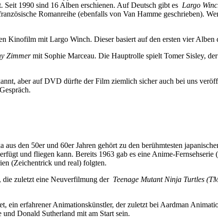
t. Seit 1990 sind 16 Alben erschienen. Auf Deutsch gibt es
Largo Winc
e französische Romanreihe (ebenfalls von Van Hamme geschrieben). Wenn
en Kinofilm mit Largo Winch. Dieser basiert auf den ersten vier Alben
ny Zimmer
mit Sophie Marceau. Die Hauptrolle spielt Tomer Sisley, der 
kannt, aber auf DVD dürfte der Film ziemlich sicher auch bei uns verö
m Gespräch.
aus den 50er und 60er Jahren gehört zu den berühmtesten japanischen 
fügt und fliegen kann. Bereits 1963 gab es eine Anime-Fernsehserie (i
n (Zeichentrick und real) folgten.
 die zuletzt eine Neuverfilmung der
Teenage Mutant Ninja Turtles (
t, ein erfahrener Animationskünstler, der zuletzt bei Aardman Animatio
 und Donald Sutherland mit am Start sein.