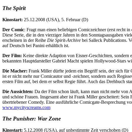
The Spirit
Kinostart:
25.12.2008 (USA), 5. Februar (D)
Der Comic
: Fragt man einen beliebigen Comiczeichner (erst recht 
Diese Serie, die in den vierziger Jahren in den Sonntagsausgaben vie
erscheinen in der Reihe
Die Spirit-Archive
bei Salleck Publications.
auf Deutsch bei Panini erhältlich ist.
Der Film:
Keine direkte Adaption von Eisner-Geschichten, sondern ei
bekannten Hauptdarsteller Gabriel Macht spielen Hollywood-Stars wi
Die Macher:
Frank Miller dürfte jedem ein Begriff sein, der sich für
ist er nicht mehr nur Comicautor und -zeichner, sondern auch Regiss
ersten Film auf, bei dem er selbst Regie führt. Auch das Drehbuch st
Die Aussichten:
Da der Film schon läuft, kann man nicht mehr von Au
und schöne Frauen. Insgesamt aber ist Frank Miller gescheitert: Sein 
übertriebener Comedy. Eine ausführliche Comicgate-Besprechung vo
www.mycityscreams.com
The Punisher: War Zone
Kinostart:
5.12.2008 (USA), auf unbestimmte Zeit verschoben (D)