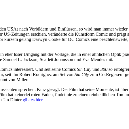
in den USA) nach Vorbildern und Einflüssen, so wird man immer wiede
ler US-Zeitungen erschien, veränderte die Kunstform Comic und prägt s
 Vor kurzem gelang Darwyn Cooke für DC Comics eine beachtenswerte, 
n eher loser Umgang mit der Vorlage, die in einer ähnlichen Optik prä
e Samuel L. Jackson, Scarlett Johansson und Eva Mendes mit.
 Comics interessiert. Und seit seine Comics
Sin City
und
300
so erfolgre
eur, seit ihn Robert Rodriguez am Set von
Sin City
zum Co-Regisseur gem
ammt von Miller.
ssichten sprechen. Kurz gesagt: Der Film hat seine Momente, ist über
Film hat keinerlei roten Faden, findet nie zu einem einheitllichen Ton
n Jan Dinter
gibt es hier
.