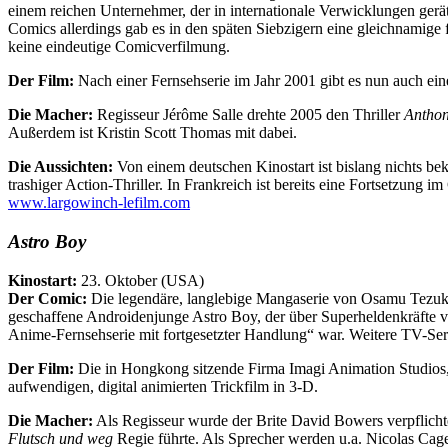
einem reichen Unternehmer, der in internationale Verwicklungen gerä
Comics allerdings gab es in den späten Siebzigern eine gleichnamig
keine eindeutige Comicverfilmung.
Der Film:
Nach einer Fernsehserie im Jahr 2001 gibt es nun auch ein
Die Macher:
Regisseur Jérôme Salle drehte 2005 den Thriller
Antho
Außerdem ist Kristin Scott Thomas mit dabei.
Die Aussichten:
Von einem deutschen Kinostart ist bislang nichts be
trashiger Action-Thriller. In Frankreich ist bereits eine Fortsetzung i
www.largowinch-lefilm.com
Astro Boy
Kinostart:
23. Oktober (USA)
Der Comic:
Die legendäre, langlebige Mangaserie von Osamu Tezuka 
geschaffene Androidenjunge Astro Boy, der über Superheldenkräfte ver
Anime-Fernsehserie mit fortgesetzter Handlung“ war. Weitere TV-Serie
Der Film:
Die in Hongkong sitzende Firma Imagi Animation Studios,
aufwendigen, digital animierten Trickfilm in 3-D.
Die Macher:
Als Regisseur wurde der Brite David Bowers verpflichte
Flutsch und weg
Regie führte. Als Sprecher werden u.a. Nicolas Cage