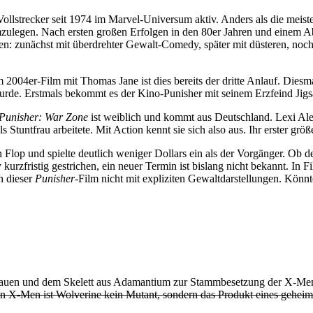
Vollstrecker seit 1974 im Marvel-Universum aktiv. Anders als die meist
umzulegen. Nach ersten großen Erfolgen in den 80er Jahren und einem A
n: zunächst mit überdrehter Gewalt-Comedy, später mit düsteren, noc
004er-Film mit Thomas Jane ist dies bereits der dritte Anlauf. Diesm
rde. Erstmals bekommt es der Kino-Punisher mit seinem Erzfeind Jigs
Punisher: War Zone
ist weiblich und kommt aus Deutschland. Lexi Al
s Stuntfrau arbeitete. Mit Action kennt sie sich also aus. Ihr erster grö
lop und spielte deutlich weniger Dollars ein als der Vorgänger. Ob de
rzfristig gestrichen, ein neuer Termin ist bislang nicht bekannt. In F
h dieser
Punisher
-Film nicht mit expliziten Gewaltdarstellungen. Könn
lauen und dem Skelett aus Adamantium zur Stammbesetzung der X-Men, bi
n X-Men ist Wolverine kein Mutant, sondern das Produkt eines geheim