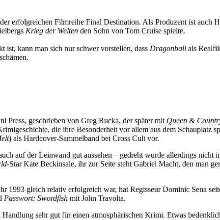
er erfolgreichen Filmreihe Final Destination. Als Produzent ist auc
pielbergs
Krieg der Welten
den Sohn von Tom Cruise spielte.
t ist, kann man sich nur schwer vorstellen, dass
Dragonball
als Realfil
dschämen.
ni Press, geschrieben von Greg Rucka, der später mit
Queen & Countr
rimigeschichte, die ihre Besonderheit vor allem aus dem Schauplatz spei
elt
) als Hardcover-Sammelband bei Cross Cult vor.
uch auf der Leinwand gut aussehen – gedreht wurde allerdings nicht i
ld
-Star Kate Beckinsale, ihr zur Seite steht Gabriel Macht, den man ge
ahr 1993 gleich relativ erfolgreich war, hat Regisseur Dominic Sena sei
nd
Passwort: Swordfish
mit John Travolta.
andlung sehr gut für einen atmosphärischen Krimi. Etwas bedenklich i