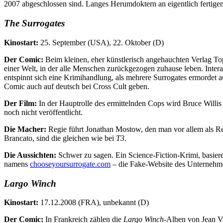
2007 abgeschlossen sind. Langes Herumdoktern an eigentlich fertigen 
The Surrogates
Kinostart:
25. September (USA), 22. Oktober (D)
Der Comic:
Beim kleinen, eher künstlerisch angehauchten Verlag Top 
einer Welt, in der alle Menschen zurückgezogen zuhause leben. Interak
entspinnt sich eine Krimihandlung, als mehrere Surrogates ermordet 
Comic auch auf deutsch bei Cross Cult geben.
Der Film:
In der Hauptrolle des ermittelnden Cops wird Bruce Willis
noch nicht veröffentlicht.
Die Macher:
Regie führt Jonathan Mostow, den man vor allem als Re
Brancato, sind die gleichen wie bei
T3
.
Die Aussichten:
Schwer zu sagen. Ein Science-Fiction-Krimi, basieren
namens
chooseyoursurrogate.com
– die Fake-Website des Unternehmen
Largo Winch
Kinostart:
17.12.2008 (FRA), unbekannt (D)
Der Comic:
In Frankreich zählen die
Largo Winch
-Alben von Jean V