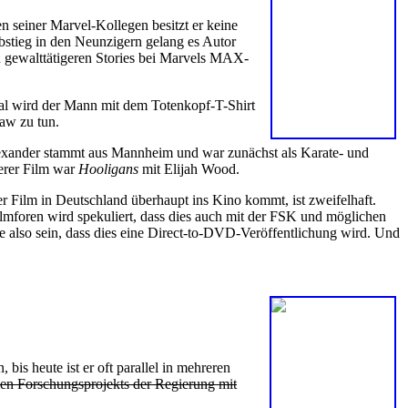
en seiner Marvel-Kollegen besitzt er keine
bstieg in den Neunzigern gelang es Autor
h gewalttätigeren Stories bei Marvels MAX-
al wird der Mann mit dem Totenkopf-T-Shirt
aw zu tun.
exander stammt aus Mannheim und war zunächst als Karate- und
ßerer Film war
Hooligans
mit Elijah Wood.
r Film in Deutschland überhaupt ins Kino kommt, ist zweifelhaft.
ilmforen wird spekuliert, dass dies auch mit der FSK und möglichen
te also sein, dass dies eine Direct-to-DVD-Veröffentlichung wird. Und
s heute ist er oft parallel in mehreren
en Forschungsprojekts der Regierung mit