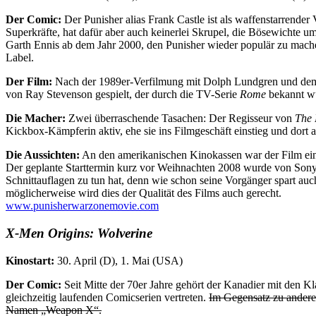
Der Comic:
Der Punisher alias Frank Castle ist als waffenstarrender 
Superkräfte, hat dafür aber auch keinerlei Skrupel, die Bösewichte 
Garth Ennis ab dem Jahr 2000, den Punisher wieder populär zu mache
Label.
Der Film:
Nach der 1989er-Verfilmung mit Dolph Lundgren und dem 2
von Ray Stevenson gespielt, der durch die TV-Serie
Rome
bekannt wu
Die Macher:
Zwei überraschende Tasachen: Der Regisseur von
The 
Kickbox-Kämpferin aktiv, ehe sie ins Filmgeschäft einstieg und dort al
Die Aussichten:
An den amerikanischen Kinokassen war der Film ein F
Der geplante Starttermin kurz vor Weihnachten 2008 wurde von Sony ku
Schnittauflagen zu tun hat, denn wie schon seine Vorgänger spart auc
möglicherweise wird dies der Qualität des Films auch gerecht.
www.punisherwarzonemovie.com
X-Men Origins: Wolverine
Kinostart:
30. April (D), 1. Mai (USA)
Der Comic:
Seit Mitte der 70er Jahre gehört der Kanadier mit den K
gleichzeitig laufenden Comicserien vertreten.
Im Gegensatz zu andere
Namen „Weapon X“.