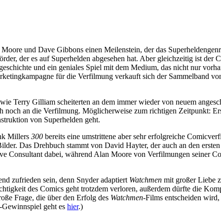
Moore und Dave Gibbons einen Meilenstein, der das Superheldengenre b
der, der es auf Superhelden abgesehen hat. Aber gleichzeitig ist der
chichte und ein geniales Spiel mit dem Medium, das nicht nur vorhand
arketingkampagne für die Verfilmung verkauft sich der Sammelband v
n wie Terry Gilliam scheiterten an dem immer wieder von neuem anges
h noch an die Verfilmung. Möglicherweise zum richtigen Zeitpunkt: Er
onstruktion von Superhelden geht.
nk Millers
300
bereits eine umstrittene aber sehr erfolgreiche Comicver
Bilder. Das Drehbuch stammt von David Hayter, der auch an den erste
ive Consultant dabei, während Alan Moore von Verfilmungen seiner 
nd zufrieden sein, denn Snyder adaptiert
Watchmen
mit großer Liebe z
ichtigkeit des Comics geht trotzdem verloren, außerdem dürfte die Kom
roße Frage, die über den Erfolg des
Watchmen
-Films entscheiden wird,
-Gewinnspiel geht es
hier
.)