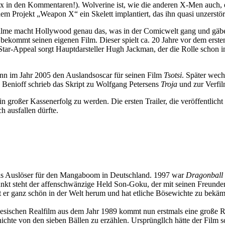
x in den Kommentaren!). Wolverine ist, wie die anderen X-Men auch, ei
 dem Projekt „Weapon X“ ein Skelett implantiert, das ihn quasi unzerstö
ilme macht Hollywood genau das, was in der Comicwelt gang und gäbe 
, bekommt seinen eigenen Film. Dieser spielt ca. 20 Jahre vor dem erst
ar-Appeal sorgt Hauptdarsteller Hugh Jackman, der die Rolle schon in
n im Jahr 2005 den Auslandsoscar für seinen Film
Tsotsi
. Später wech
 Benioff schrieb das Skript zu Wolfgang Petersens
Troja
und zur Verf
n großer Kassenerfolg zu werden. Die ersten Trailer, die veröffentlich
 ausfallen dürfte.
als Auslöser für den Mangaboom in Deutschland. 1997 war
Dragonball
lpunkt steht der affenschwänzige Held Son-Goku, der mit seinen Freund
er ganz schön in der Welt herum und hat etliche Bösewichte zu bekäm
sischen Realfilm aus dem Jahr 1989 kommt nun erstmals eine große 
chte von den sieben Bällen zu erzählen. Ursprüngllch hätte der Film 