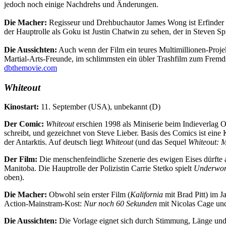
jedoch noch einige Nachdrehs und Änderungen.
Die Macher:
Regisseur und Drehbuchautor James Wong ist Erfinder d
der Hauptrolle als Goku ist Justin Chatwin zu sehen, der in Steven S
Die Aussichten:
Auch wenn der Film ein teures Multimillionen-Projek
Martial-Arts-Freunde, im schlimmsten ein übler Trashfilm zum Frem
dbthemovie.com
Whiteout
Kinostart:
11. September (USA), unbekannt (D)
Der Comic:
Whiteout
erschien 1998 als Miniserie beim Indieverlag O
schreibt, und gezeichnet von Steve Lieber. Basis des Comics ist eine K
der Antarktis. Auf deutsch liegt
Whiteout
(und das Sequel
Whiteout: M
Der Film:
Die menschenfeindliche Szenerie des ewigen Eises dürfte a
Manitoba. Die Hauptrolle der Polizistin Carrie Stetko spielt
Underwor
oben).
Die Macher:
Obwohl sein erster Film (
Kalifornia
mit Brad Pitt) im J
Action-Mainstram-Kost:
Nur noch 60 Sekunden
mit Nicolas Cage u
Die Aussichten:
Die Vorlage eignet sich durch Stimmung, Länge und H