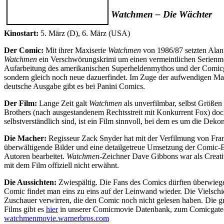
Watchmen – Die Wächter
Kinostart:
5. März (D), 6. März (USA)
Der Comic:
Mit ihrer Maxiserie
Watchmen
von 1986/87 setzten Alan 
Watchmen
ein Verschwörungskrimi um einen vermeintlichen Serienmör
Aufarbeitung des amerikanischen Superheldenmythos und der Comicges
sondern gleich noch neue dazuerfindet. Im Zuge der aufwendigen M
deutsche Ausgabe gibt es bei Panini Comics.
Der Film:
Lange Zeit galt
Watchmen
als unverfilmbar, selbst Größe
Brothers (nach ausgestandenem Rechtsstreit mit Konkurrent Fox) doc
selbstverständlich sind, ist ein Film sinnvoll, bei dem es um die Dek
Die Macher:
Regisseur Zack Snyder hat mit der Verfilmung von Fra
überwältigende Bilder und eine detailgetreue Umsetzung der Comic-
Autoren bearbeitet.
Watchmen
-Zeichner Dave Gibbons war als Creat
mit dem Film offiziell nicht erwähnt.
Die Aussichten:
Zwiespältig. Die Fans des Comics dürften überwiege
Comic findet man eins zu eins auf der Leinwand wieder. Die Vielsch
Zuschauer verwirren, die den Comic noch nicht gelesen haben. Die g
Films gibt es
hier
in unserer Comicmovie Datenbank, zum Comicgate
watchmenmovie.warnerbros.com