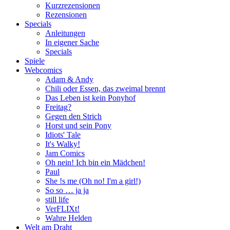
Kurzrezensionen
Rezensionen
Specials
Anleitungen
In eigener Sache
Specials
Spiele
Webcomics
Adam & Andy
Chili oder Essen, das zweimal brennt
Das Leben ist kein Ponyhof
Freitag?
Gegen den Strich
Horst und sein Pony
Idiots' Tale
It's Walky!
Jam Comics
Oh nein! Ich bin ein Mädchen!
Paul
She !s me (Oh no! I'm a girl!)
So so … ja ja
still life
VerFLIXt!
Wahre Helden
Welt am Draht