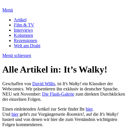
Menü
Artikel
Film & TV
Interviews
Kolumnen
Rezensionen
Welt am Draht
Menü schiessen
Alle Artikel in:
It’s Walky!
Geschaffen von
David Willis
, ist
It's Walky!
ein Klassiker der
Webcomics. Wir präsentieren ihn exklusiv in deutscher Sprache.
NEU seit November:
Die Flash-Galerie
zum direkten Durchklicken
der einzelnen Folgen.
Einen einleitenden Artikel zur Serie findet Ihr
hier
.
Und
hier
geht's zur Vorgängerserie
Roomies!
, auf die
It's Walky!
basiert und von denen wir hier die zum Verständnis wichtigsten
Folgen kommentieren.