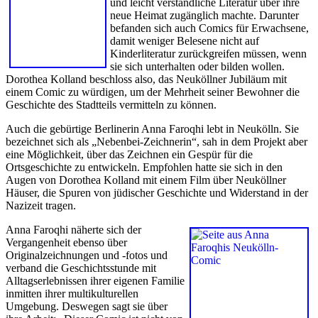
und leicht verständliche Literatur über ihre
neue Heimat zugänglich machte. Darunter
befanden sich auch Comics für Erwachsene,
damit weniger Belesene nicht auf
Kinderliteratur zurückgreifen müssen, wenn
sie sich unterhalten oder bilden wollen.
Dorothea Kolland beschloss also, das Neuköllner Jubiläum mit
einem Comic zu würdigen, um der Mehrheit seiner Bewohner die
Geschichte des Stadtteils vermitteln zu können.
Auch die gebürtige Berlinerin Anna Faroqhi lebt in Neukölln. Sie
bezeichnet sich als „Nebenbei-Zeichnerin“, sah in dem Projekt aber
eine Möglichkeit, über das Zeichnen ein Gespür für die
Ortsgeschichte zu entwickeln. Empfohlen hatte sie sich in den
Augen von Dorothea Kolland mit einem Film über Neuköllner
Häuser, die Spuren von jüdischer Geschichte und Widerstand in der
Nazizeit tragen.
Anna Faroqhi näherte sich der
Vergangenheit ebenso über
Originalzeichnungen und -fotos und
verband die Geschichtsstunde mit
Alltagserlebnissen ihrer eigenen Familie
inmitten ihrer multikulturellen
Umgebung. Deswegen sagt sie über