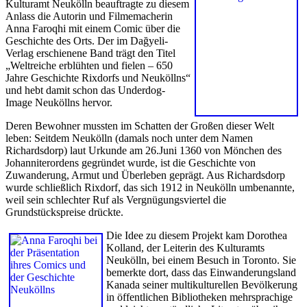
Kulturamt Neukölln beauftragte zu diesem
Anlass die Autorin und Filmemacherin
Anna Faroqhi mit einem Comic über die
Geschichte des Orts. Der im Dağyeli-
Verlag erschienene Band trägt den Titel
„Weltreiche erblühten und fielen – 650
Jahre Geschichte Rixdorfs und Neuköllns“
und hebt damit schon das Underdog-
Image Neuköllns hervor.
Deren Bewohner mussten im Schatten der Großen dieser Welt
leben: Seitdem Neukölln (damals noch unter dem Namen
Richardsdorp) laut Urkunde am 26.Juni 1360 von Mönchen des
Johanniterordens gegründet wurde, ist die Geschichte von
Zuwanderung, Armut und Überleben geprägt. Aus Richardsdorp
wurde schließlich Rixdorf, das sich 1912 in Neukölln umbenannte,
weil sein schlechter Ruf als Vergnügungsviertel die
Grundstückspreise drückte.
Die Idee zu diesem Projekt kam Dorothea
Kolland, der Leiterin des Kulturamts
Neukölln, bei einem Besuch in Toronto. Sie
bemerkte dort, dass das Einwanderungsland
Kanada seiner multikulturellen Bevölkerung
in öffentlichen Bibliotheken mehrsprachige