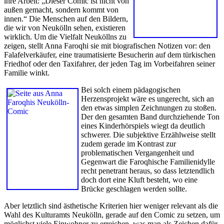
ihre Arbeit: „Dieser Comic ist nicht von
außen gemacht, sondern kommt von
innen.“ Die Menschen auf den Bildern,
die wir von Neukölln sehen, existieren
wirklich. Um die Vielfalt Neuköllns zu
zeigen, stellt Anna Faroqhi sie mit biografischen Notizen vor: den
Falafelverkäufer, eine traumatisierte Besucherin auf dem türkischen
Friedhof oder den Taxifahrer, der jeden Tag im Vorbeifahren seiner
Familie winkt.
Bei solch einem pädagogischen
Herzensprojekt wäre es ungerecht, sich an
den etwas simplen Zeichnungen zu stoßen.
Der den gesamten Band durchziehende Ton
eines Kinderhörspiels wiegt da deutlich
schwerer. Die subjektive Erzählweise stellt
zudem gerade im Kontrast zur
problematischen Vergangenheit und
Gegenwart die Faroqhische Familienidylle
recht penetrant heraus, so dass letztendlich
doch dort eine Kluft besteht, wo eine
Brücke geschlagen werden sollte.
Aber letztlich sind ästhetische Kriterien hier weniger relevant als die
Wahl des Kulturamts Neukölln, gerade auf den Comic zu setzen, um
möglichst viele Einwohner zu erreichen, was man als Zeichen dafür