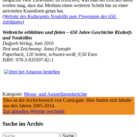
werten mag, dass das Medium einen weiteren Schritt hin zu einer
arrivierten Kunstform getan hat.
(
Website des Kulturamts Neukölln zum Programm des 650.
Jubiläums
)
Weltreiche erblühten und fielen – 650 Jahre Geschichte Rixdorfs
und Neuköllns
Dağyeli-Verlag, Juni 2010
Text und Zeichnung: Anna Faroqhi
Paperback, 120 Seiten, schwarz-weiß; 9,50 Euro
ISBN: 978-3-935597-82-1
Kategorie:
Messe- und Ausstellungsberichte
Dies ist der Archivbereich von Comicgate. Hier finden sich Inhalte
aus den Jahren 2005-2014.
Zur aktuellen Website wechseln
Suche im Archiv
Suche