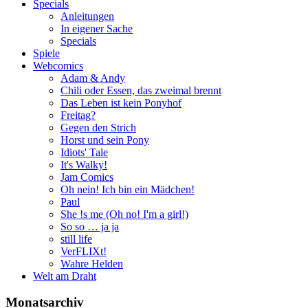
Specials
Anleitungen
In eigener Sache
Specials
Spiele
Webcomics
Adam & Andy
Chili oder Essen, das zweimal brennt
Das Leben ist kein Ponyhof
Freitag?
Gegen den Strich
Horst und sein Pony
Idiots' Tale
It's Walky!
Jam Comics
Oh nein! Ich bin ein Mädchen!
Paul
She !s me (Oh no! I'm a girl!)
So so … ja ja
still life
VerFLIXt!
Wahre Helden
Welt am Draht
Monatsarchiv