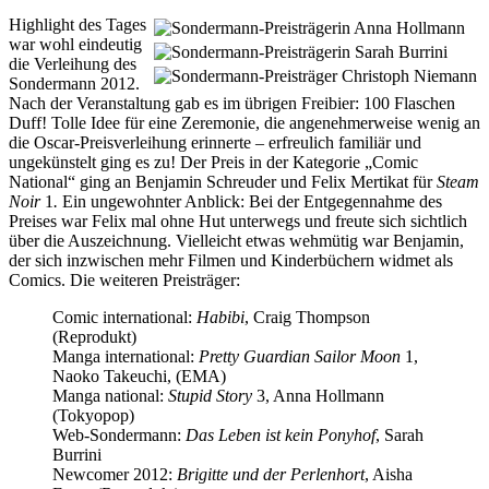
Highlight des Tages
war wohl eindeutig
die Verleihung des
Sondermann 2012.
Nach der Veranstaltung gab es im übrigen Freibier: 100 Flaschen
Duff! Tolle Idee für eine Zeremonie, die angenehmerweise wenig an
die Oscar-Preisverleihung erinnerte – erfreulich familiär und
ungekünstelt ging es zu! Der Preis in der Kategorie „Comic
National“ ging an Benjamin Schreuder und Felix Mertikat für
Steam
Noir
1
.
Ein ungewohnter Anblick: Bei der Entgegennahme des
Preises war Felix mal ohne Hut unterwegs und freute sich sichtlich
über die Auszeichnung. Vielleicht etwas wehmütig war Benjamin,
der sich inzwischen mehr Filmen und Kinderbüchern widmet als
Comics. Die weiteren Preisträger:
Comic international:
Habibi
, Craig Thompson
(Reprodukt)
Manga international:
Pretty Guardian Sailor Moon
1,
Naoko Takeuchi, (EMA)
Manga national:
Stupid Story
3, Anna Hollmann
(Tokyopop)
Web-Sondermann:
Das Leben ist kein Ponyhof
, Sarah
Burrini
Newcomer 2012:
Brigitte und der Perlenhort
, Aisha