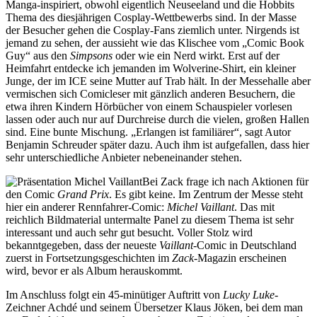
Manga-inspiriert, obwohl eigentlich Neuseeland und die Hobbits
Thema des diesjährigen Cosplay-Wettbewerbs sind. In der Masse
der Besucher gehen die Cosplay-Fans ziemlich unter. Nirgends ist
jemand zu sehen, der aussieht wie das Klischee vom „Comic Book
Guy“ aus den
Simpsons
oder wie ein Nerd wirkt. Erst auf der
Heimfahrt entdecke ich jemanden im Wolverine-Shirt, ein kleiner
Junge, der im ICE seine Mutter auf Trab hält. In der Messehalle aber
vermischen sich Comicleser mit gänzlich anderen Besuchern, die
etwa ihren Kindern Hörbücher von einem Schauspieler vorlesen
lassen oder auch nur auf Durchreise durch die vielen, großen Hallen
sind. Eine bunte Mischung. „Erlangen ist familiärer“, sagt Autor
Benjamin Schreuder später dazu. Auch ihm ist aufgefallen, dass hier
sehr unterschiedliche Anbieter nebeneinander stehen.
Bei Zack frage ich nach Aktionen für
den Comic
Grand Prix
. Es gibt keine. Im Zentrum der Messe steht
hier ein anderer Rennfahrer-Comic:
Michel Vaillant
. Das mit
reichlich Bildmaterial untermalte Panel zu diesem Thema ist sehr
interessant und auch sehr gut besucht. Voller Stolz wird
bekanntgegeben, dass der neueste
Vaillant
-Comic in Deutschland
zuerst in Fortsetzungsgeschichten im
Zack
-Magazin erscheinen
wird, bevor er als Album herauskommt.
Im Anschluss folgt ein 45-minütiger Auftritt von
Lucky Luke
-
Zeichner Achdé und seinem Übersetzer Klaus Jöken, bei dem man