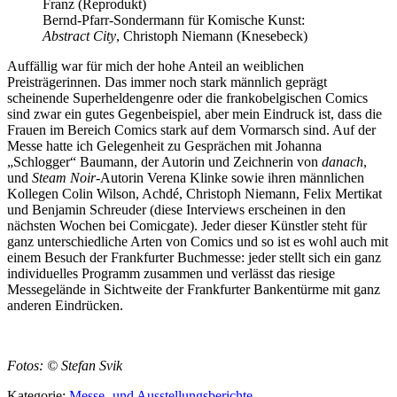
Franz (Reprodukt)
Bernd-Pfarr-Sondermann für Komische Kunst:
Abstract City
, Christoph Niemann (Knesebeck)
Auffällig war für mich der hohe Anteil an weiblichen
Preisträgerinnen. Das immer noch stark männlich geprägt
scheinende Superheldengenre oder die frankobelgischen Comics
sind zwar ein gutes Gegenbeispiel, aber mein Eindruck ist, dass die
Frauen im Bereich Comics stark auf dem Vormarsch sind. Auf der
Messe hatte ich Gelegenheit zu Gesprächen mit Johanna
„Schlogger“ Baumann, der Autorin und Zeichnerin von
danach
,
und
Steam Noir
-Autorin Verena Klinke sowie ihren männlichen
Kollegen Colin Wilson, Achdé, Christoph Niemann, Felix Mertikat
und Benjamin Schreuder (diese Interviews erscheinen in den
nächsten Wochen bei Comicgate). Jeder dieser Künstler steht für
ganz unterschiedliche Arten von Comics und so ist es wohl auch mit
einem Besuch der Frankfurter Buchmesse: jeder stellt sich ein ganz
individuelles Programm zusammen und verlässt das riesige
Messegelände in Sichtweite der Frankfurter Bankentürme mit ganz
anderen Eindrücken.
Fotos: © Stefan Svik
Kategorie:
Messe- und Ausstellungsberichte