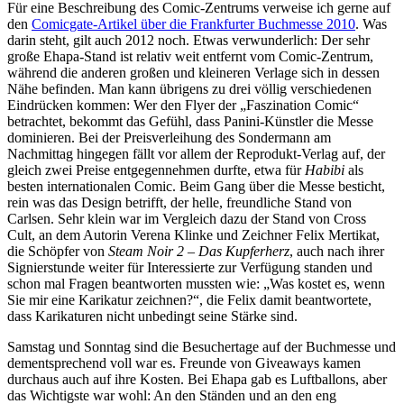
Für eine Beschreibung des Comic-Zentrums verweise ich gerne auf
den
Comicgate-Artikel über die Frankfurter Buchmesse 2010
. Was
darin steht, gilt auch 2012 noch. Etwas verwunderlich: Der sehr
große Ehapa-Stand ist relativ weit entfernt vom Comic-Zentrum,
während die anderen großen und kleineren Verlage sich in dessen
Nähe befinden. Man kann übrigens zu drei völlig verschiedenen
Eindrücken kommen: Wer den Flyer der „Faszination Comic“
betrachtet, bekommt das Gefühl, dass Panini-Künstler die Messe
dominieren. Bei der Preisverleihung des Sondermann am
Nachmittag hingegen fällt vor allem der Reprodukt-Verlag auf, der
gleich zwei Preise entgegennehmen durfte, etwa für
Habibi
als
besten internationalen Comic. Beim Gang über die Messe besticht,
rein was das Design betrifft, der helle, freundliche Stand von
Carlsen. Sehr klein war im Vergleich dazu der Stand von Cross
Cult, an dem Autorin Verena Klinke und Zeichner Felix Mertikat,
die Schöpfer von
Steam Noir 2 – Das Kupferherz
, auch nach ihrer
Signierstunde weiter für Interessierte zur Verfügung standen und
schon mal Fragen beantworten mussten wie: „Was kostet es, wenn
Sie mir eine Karikatur zeichnen?“, die Felix damit beantwortete,
dass Karikaturen nicht unbedingt seine Stärke sind.
Samstag und Sonntag sind die Besuchertage auf der Buchmesse und
dementsprechend voll war es. Freunde von Giveaways kamen
durchaus auch auf ihre Kosten. Bei Ehapa gab es Luftballons, aber
das Wichtigste war wohl: An den Ständen und an den eng