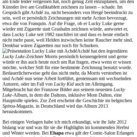
am Ende leider vergessen hat, noch genug Zeit einzuplanen, um den
Künstler live am Grafiktablett zeichnen zu lassen – schade. Im
Gespräch gibt Achdé zu, nicht besonders von Hergé beeindruckt zu
sein, weil er persönlich Zeichnungen mit mehr Action bevorzugt,
etwa die von Franquin. Auf die Frage, ob er Lucky Luke gerne
wieder mit Zigarette statt Grashalm zeichnen würde, antwortet er,
dass Lucky Luke seit 1982 rauchfrei ist und dass es heute einfach
nicht mehr passt, weil Helden inzwischen keine Raucher mehr sind.
Denkbar wären Zigaretten nur noch für Schurken.
Achdé hat den legendären
Lucky Luke
-Zeichner Morris persönlich kennengelernt und gerne
würde er ihn auch heute noch um Rat fragen, etwa wenn er wissen
möchte, welcher Stift für eine bestimmte Zeichnung benutzt wurde.
Bedauerlicherweise geht das nicht mehr, da Morris verstorben ist
und Achdé nun seine Arbeit fortführt, gemeinsam mit wechselnden
Autoren, oder im Fall von
Lucky Kid
auch im Alleingang.
Mitgebracht hat der Franzose Bilder aus seinem neuesten
Lucky
Luke
-Album, in dem die Daltons, inklusive Mom Dalton, eine
Hauptrolle spielen. Zur Zeit erscheint die Geschichte im belgischen
Spirou
-Magazin, in Deutschland wird das Album 2013
herauskommen.
Bei einigen Verlagen habe ich mich erkundigt, wie ihr Jahr 2012
bislang war und was für sie die Highlights im kommenden Herbst
und Winter werden. Bei
Ehapa
etwa gilt der Comic-Salon Erlangen