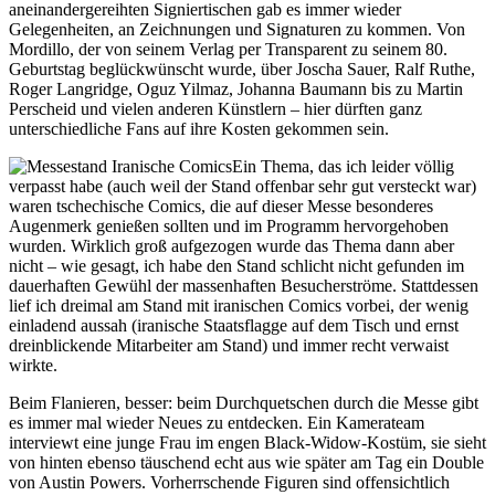
aneinandergereihten Signiertischen gab es immer wieder
Gelegenheiten, an Zeichnungen und Signaturen zu kommen. Von
Mordillo, der von seinem Verlag per Transparent zu seinem 80.
Geburtstag beglückwünscht wurde, über Joscha Sauer, Ralf Ruthe,
Roger Langridge, Oguz Yilmaz, Johanna Baumann bis zu Martin
Perscheid und vielen anderen Künstlern – hier dürften ganz
unterschiedliche Fans auf ihre Kosten gekommen sein.
Ein Thema, das ich leider völlig
verpasst habe (auch weil der Stand offenbar sehr gut versteckt war)
waren tschechische Comics, die auf dieser Messe besonderes
Augenmerk genießen sollten und im Programm hervorgehoben
wurden. Wirklich groß aufgezogen wurde das Thema dann aber
nicht – wie gesagt, ich habe den Stand schlicht nicht gefunden im
dauerhaften Gewühl der massenhaften Besucherströme. Stattdessen
lief ich dreimal am Stand mit iranischen Comics vorbei, der wenig
einladend aussah (iranische Staatsflagge auf dem Tisch und ernst
dreinblickende Mitarbeiter am Stand) und immer recht verwaist
wirkte.
Beim Flanieren, besser: beim Durchquetschen durch die Messe gibt
es immer mal wieder Neues zu entdecken. Ein Kamerateam
interviewt eine junge Frau im engen Black-Widow-Kostüm, sie sieht
von hinten ebenso täuschend echt aus wie später am Tag ein Double
von Austin Powers. Vorherrschende Figuren sind offensichtlich