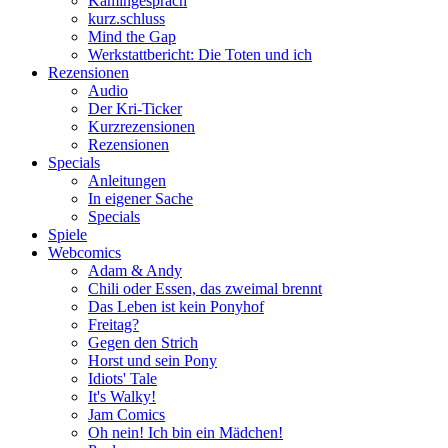
Kamingespräch
kurz.schluss
Mind the Gap
Werkstattbericht: Die Toten und ich
Rezensionen
Audio
Der Kri-Ticker
Kurzrezensionen
Rezensionen
Specials
Anleitungen
In eigener Sache
Specials
Spiele
Webcomics
Adam & Andy
Chili oder Essen, das zweimal brennt
Das Leben ist kein Ponyhof
Freitag?
Gegen den Strich
Horst und sein Pony
Idiots' Tale
It's Walky!
Jam Comics
Oh nein! Ich bin ein Mädchen!