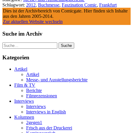
Schlagwort:
2012
,
Buchmesse
,
Faszination Comic
,
Frankfurt
Dies ist der Archivbereich von Comicgate. Hier finden sich Inhalte
aus den Jahren 2005-2014.
Zur aktuellen Website wechseln
Suche im Archiv
Suche
Kategorien
Artikel
Artikel
Messe- und Ausstellungsberichte
Film & TV
Berichte
Filmrezensionen
Interviews
Interviews
Interviews in English
Kolumnen
2gegen1
Frisch aus der Druckerei