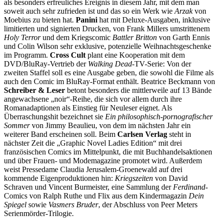
als besonders erfreuliches Ereignis in diesem Jahr, mit dem man
soweit auch sehr zufrieden ist und das so ein Werk wie
Arzak
von
Moebius zu bieten hat.
Panini
hat mit Deluxe-Ausgaben, inklusive
limitierten und signierten Drucken, von Frank Millers umstrittenem
Holy Terror
und dem Kriegscomic
Battler Britton
von Garth Ennis
und Colin Wilson sehr exklusive, potenzielle Weihnachtsgeschenke
im Programm.
Cross Cult
plant eine Kooperation mit dem
DVD/BluRay-Vertrieb der
Walking Dead
-TV-Serie: Von der
zweiten Staffel soll es eine Ausgabe geben, die sowohl die Filme als
auch den Comic im BluRay-Format enthält. Beatrice Beckmann von
Schreiber & Leser
betont besonders die mittlerweile auf 13 Bände
angewachsene „noir“-Reihe, die sich vor allem durch ihre
Romanadaptionen als Einstieg für Neuleser eignet. Als
Überraschungshit bezeichnet sie
Ein philosophisch-pornografischer
Sommer
von Jimmy Beaulieu, von dem im nächsten Jahr ein
weiterer Band erscheinen soll. Beim
Carlsen Verlag
steht in
nächster Zeit die „Graphic Novel Ladies Edition“ mit drei
französischen Comics im Mittelpunkt, die mit Buchhandelsaktionen
und über Frauen- und Modemagazine promotet wird. Außerdem
weist Pressedame Claudia Jerusalem-Groenewald auf drei
kommende Eigenproduktionen hin:
Kriegszeiten
von David
Schraven und Vincent Burmeister, eine Sammlung der
Ferdinand
-
Comics von Ralph Ruthe und Flix aus dem Kindermagazin
Dein
Spiegel
sowie
Vasmers Bruder
, der Abschluss von Peer Meters
Serienmörder-Trilogie.