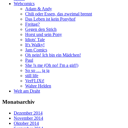
Webcomics
Adam & Andy
Chili oder Essen, das zweimal brennt
Das Leben ist kein Ponyhof
Freitag?
Gegen den Strich
Horst und sein Pony
Idiots' Tale
It's Walky!
Jam Comics
Oh nein! Ich bin ein Mädchen!
Paul
She !s me (Oh no! I'm a girl!)
So so … ja ja
still life
VerFLIXt!
Wahre Helden
Welt am Draht
Monatsarchiv
Dezember 2014
November 2014
Oktober 2014