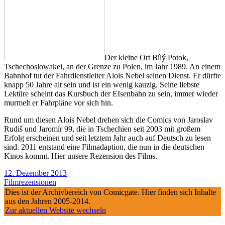
Der kleine Ort Bílý Potok,
Tschechoslowakei, an der Grenze zu Polen, im Jahr 1989. An einem
Bahnhof tut der Fahrdienstleiter Alois Nebel seinen Dienst. Er dürfte
knapp 50 Jahre alt sein und ist ein wenig kauzig. Seine liebste
Lektüre scheint das Kursbuch der EIsenbahn zu sein, immer wieder
murmelt er Fahrpläne vor sich hin.
Rund um diesen Alois Nebel drehen sich die Comics von Jaroslav
Rudiš und Jaromír 99, die in Tschechien seit 2003 mit großem
Erfolg erscheinen und seit letztem Jahr auch auf Deutsch zu lesen
sind. 2011 entstand eine Filmadaption, die nun in die deutschen
Kinos kommt. Hier unsere Rezension des Films.
12. Dezember 2013
Filmrezensionen
Dies ist der Archivbereich von Comicgate. Hier finden sich Inhalte
aus den Jahren 2005-2014.
Zur aktuellen Website wechseln