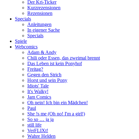
Der Kri-Ticker
Kurzrezensionen
Rezensionen
Specials
Anleitungen
In eigener Sache
Specials
Spiele
Webcomics
Adam & Andy
Chili oder Essen, das zweimal brennt
Das Leben ist kein Ponyhof
Freitag?
Gegen den Strich
Horst und sein Pony
Idiots' Tale
It's Walky!
Jam Comics
Oh nein! Ich bin ein Mädchen!
Paul
She !s me (Oh no! I'm a girl!)
So so … ja ja
still life
VerFLIXt!
Wahre Helden