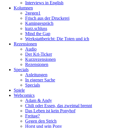
Interviews in English
Kolumnen
2gegen1
Frisch aus der Druckerei
Kamingespräch
kurz.schluss
Mind the Gap
Werkstattbericht: Die Toten und ich
Rezensionen
Audio
Der Kri-Ticker
Kurzrezensionen
Rezensionen
Specials
Anleitungen
In eigener Sache
Specials
Spiele
Webcomics
Adam & Andy
Chili oder Essen, das zweimal brennt
Das Leben ist kein Ponyhof
Freitag?
Gegen den Strich
Horst und sein Pony