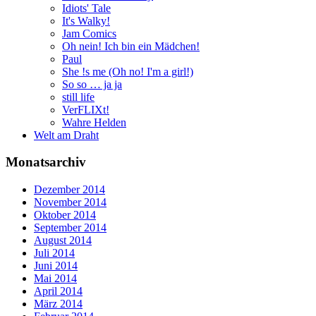
Idiots' Tale
It's Walky!
Jam Comics
Oh nein! Ich bin ein Mädchen!
Paul
She !s me (Oh no! I'm a girl!)
So so … ja ja
still life
VerFLIXt!
Wahre Helden
Welt am Draht
Monatsarchiv
Dezember 2014
November 2014
Oktober 2014
September 2014
August 2014
Juli 2014
Juni 2014
Mai 2014
April 2014
März 2014