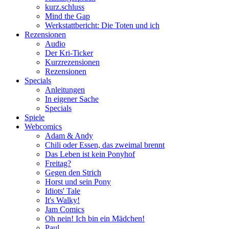
kurz.schluss
Mind the Gap
Werkstattbericht: Die Toten und ich
Rezensionen
Audio
Der Kri-Ticker
Kurzrezensionen
Rezensionen
Specials
Anleitungen
In eigener Sache
Specials
Spiele
Webcomics
Adam & Andy
Chili oder Essen, das zweimal brennt
Das Leben ist kein Ponyhof
Freitag?
Gegen den Strich
Horst und sein Pony
Idiots' Tale
It's Walky!
Jam Comics
Oh nein! Ich bin ein Mädchen!
Paul