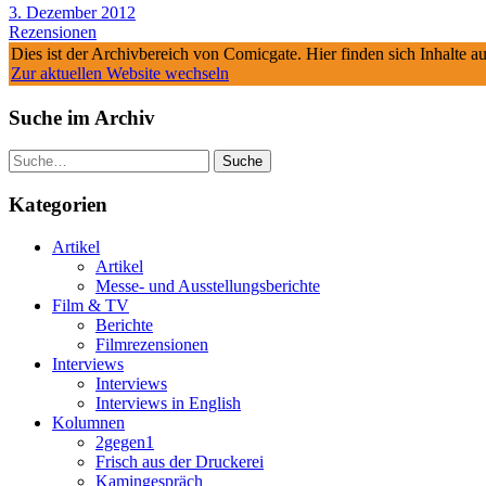
3. Dezember 2012
Rezensionen
Dies ist der Archivbereich von Comicgate. Hier finden sich Inhalte 
Zur aktuellen Website wechseln
Suche im Archiv
Suche
Kategorien
Artikel
Artikel
Messe- und Ausstellungsberichte
Film & TV
Berichte
Filmrezensionen
Interviews
Interviews
Interviews in English
Kolumnen
2gegen1
Frisch aus der Druckerei
Kamingespräch