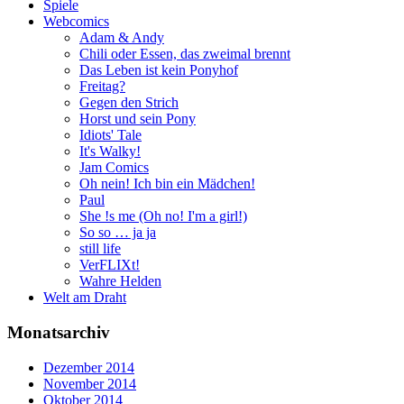
Spiele
Webcomics
Adam & Andy
Chili oder Essen, das zweimal brennt
Das Leben ist kein Ponyhof
Freitag?
Gegen den Strich
Horst und sein Pony
Idiots' Tale
It's Walky!
Jam Comics
Oh nein! Ich bin ein Mädchen!
Paul
She !s me (Oh no! I'm a girl!)
So so … ja ja
still life
VerFLIXt!
Wahre Helden
Welt am Draht
Monatsarchiv
Dezember 2014
November 2014
Oktober 2014