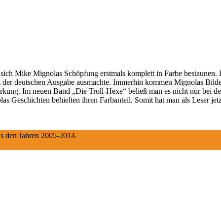
t sich Mike Mignolas Schöpfung erstmals komplett in Farbe bestaunen. 
 der deutschen Ausgabe ausmachte. Immerhin kommen Mignolas Bilder d
e Wirkung. Im neuen Band „Die Troll-Hexe“ beließ man es nicht nur bei 
s Geschichten behielten ihren Farbanteil. Somit hat man als Leser jet
aus den Jahren 2005-2014.