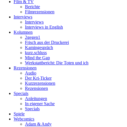
Film & TV
Berichte
Filmrezensionen
Interviews
Interviews
Interviews in English
Kolumnen
2gegen1
Frisch aus der Druckerei
Kamingespräch
kurz.schluss
Mind the Gap
Werkstattbericht: Die Toten und ich
Rezensionen
Audio
Der Kri-Ticker
Kurzrezensionen
Rezensionen
Specials
Anleitungen
In eigener Sache
Specials
Spiele
Webcomics
Adam & Andy