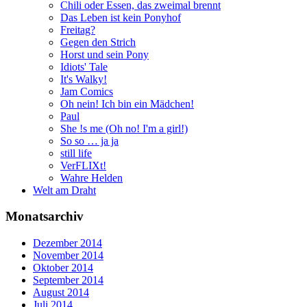
Chili oder Essen, das zweimal brennt
Das Leben ist kein Ponyhof
Freitag?
Gegen den Strich
Horst und sein Pony
Idiots' Tale
It's Walky!
Jam Comics
Oh nein! Ich bin ein Mädchen!
Paul
She !s me (Oh no! I'm a girl!)
So so … ja ja
still life
VerFLIXt!
Wahre Helden
Welt am Draht
Monatsarchiv
Dezember 2014
November 2014
Oktober 2014
September 2014
August 2014
Juli 2014